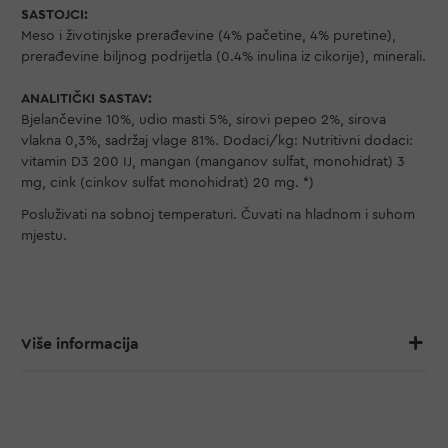
SASTOJCI:
Meso i životinjske prerađevine (4% pačetine, 4% puretine),
prerađevine biljnog podrijetla (0.4% inulina iz cikorije), minerali.
ANALITIČKI SASTAV:
Bjelančevine 10%, udio masti 5%, sirovi pepeo 2%, sirova
vlakna 0,3%, sadržaj vlage 81%. Dodaci/kg: Nutritivni dodaci:
vitamin D3 200 IJ, mangan (manganov sulfat, monohidrat) 3
mg, cink (cinkov sulfat monohidrat) 20 mg. *)
Posluživati na sobnoj temperaturi. Čuvati na hladnom i suhom
mjestu.
Više informacija