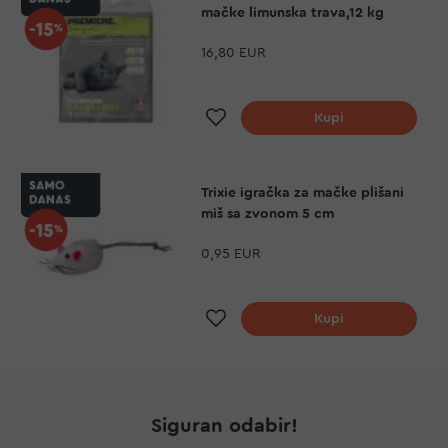
mačke limunska trava,12 kg
16,80 EUR
Dodaj na listu želja
Kupi
Trixie igračka za mačke plišani
miš sa zvonom 5 cm
0,95 EUR
Dodaj na listu želja
Kupi
Siguran odabir!