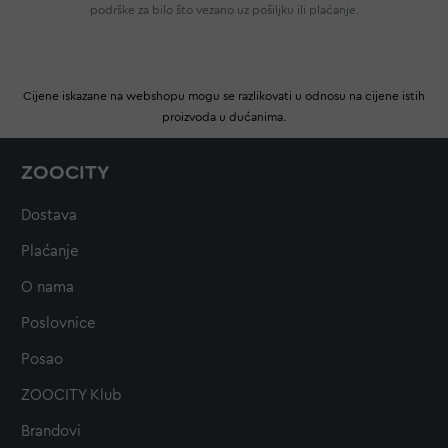
podrške za bilo što vezano uz pošiljku ili plaćanje.
Cijene iskazane na webshopu mogu se razlikovati u odnosu na cijene istih
proizvoda u dućanima.
ZOOCITY
Dostava
Plaćanje
O nama
Poslovnice
Posao
ZOOCITY Klub
Brandovi