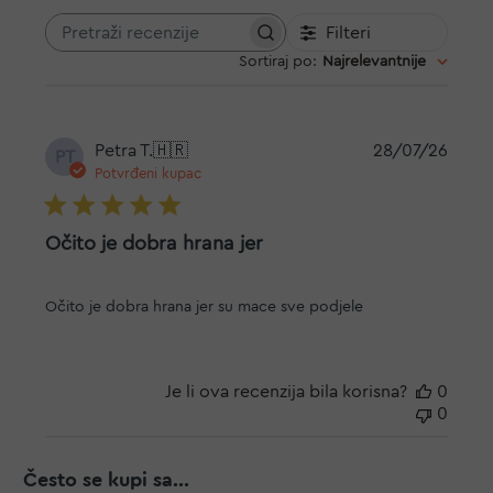
Filteri
Pretraži
Sortiraj po
:
Najrelevantnije
recenzije
Datu
Petra T.
🇭🇷
28/07/26
PT
objav
Potvrđeni kupac
Očito je dobra hrana jer
Očito je dobra hrana jer su mace sve podjele
Je li ova recenzija bila korisna?
0
0
Često se kupi sa...