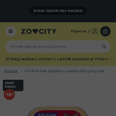
Sretan svjetski dan mačaka!
Prijavi se
Moja k
PAS
MAČKA
OUTLET
LJETO
GLODAVCI
PTICE
AKV
Početna
FIT+FUN Pate pačetina i puretina 100 g ALU-pak