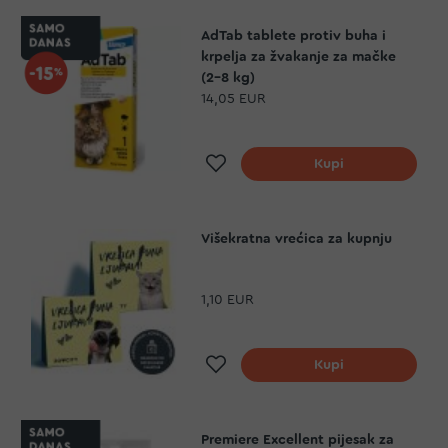
AdTab tablete protiv buha i
krpelja za žvakanje za mačke
(2-8 kg)
14,05 EUR
Dodaj na listu želja
Kupi
Višekratna vrećica za kupnju
1,10 EUR
Dodaj na listu želja
Kupi
Premiere Excellent pijesak za