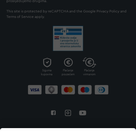
proslijeđujemo drugima.
This site is protected by reCAPTCHA and the Google
Privacy Policy
and
Terms of Service
apply.
Sigurna
Plaćanje
Plaćanje
kupovina
pouzećem
virmanom
Povratak na vrh