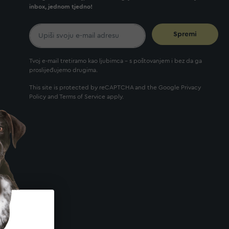
inbox, jednom tjedno!
Spremi
Tvoj e-mail tretiramo kao ljubimca - s poštovanjem i bez da ga
proslijeđujemo drugima.
This site is protected by reCAPTCHA and the Google
Privacy
Policy
and
Terms of Service
apply.