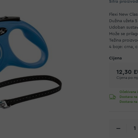
Šifra proizvo
Flexi New Clas
Dužina užeta 
Udoban sustav
Može se prila
Težina proizvo
4 boje: crna, c
12,30 
Cijena po mje
Očekivana i
Dostava na
Dostava na