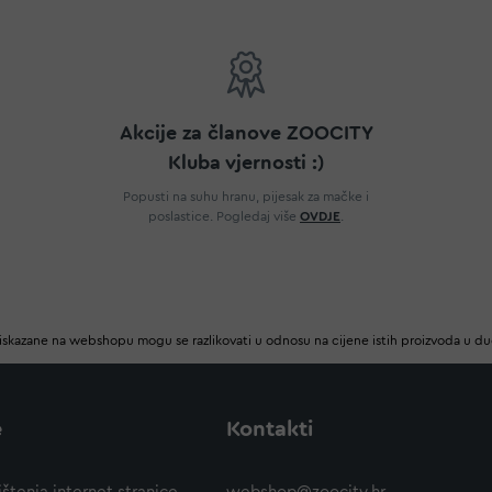
Akcije za članove ZOOCITY
Kluba vjernosti :)
Popusti na suhu hranu, pijesak za mačke i
poslastice. Pogledaj više
OVDJE
.
iskazane na webshopu mogu se razlikovati u odnosu na cijene istih proizvoda u d
e
Kontakti