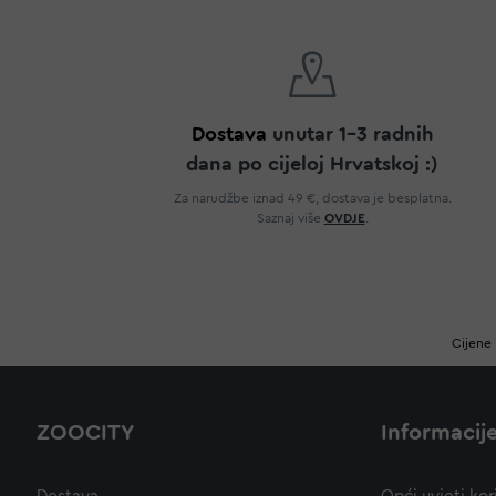
Dostava
unutar 1-3 radnih
dana po cijeloj Hrvatskoj :)
Za narudžbe iznad 49 €, dostava je besplatna.
Saznaj više
OVDJE
.
Cijene 
ZOOCITY
Informacij