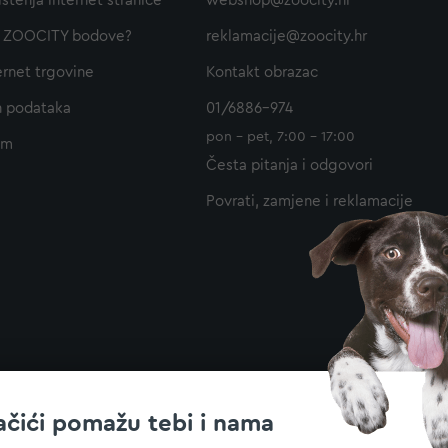
ištenja internet stranice
webshop@zoocity.hr
ti ZOOCITY bodove?
reklamacije@zoocity.hr
ernet trgovine
Kontakt obrazac
h podataka
01/6886-974
pon - pet, 7:00 - 17:00
am
Česta pitanja i odgovori
Povrati, zamjene i reklamacije
ačići pomažu tebi i nama