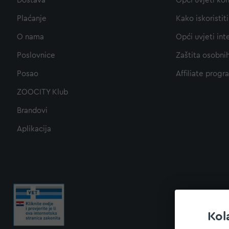
Dostava
Opći uvjeti kor
Plaćanje
Kako iskoristi
O nama
Opći uvjeti int
Poslovnice
Zaštita osobni
Posao
Affiliate progr
ZOOCITY Klub
Brandovi
Aplikacija
Kol