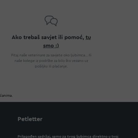
Ako trebaš savjet ili pomoć,
tu
smo :)
Pitaj naše veterinare za savjete oko ljubimca... Ili
naše kolege iz podrške za bilo što vezano uz
pošiljku ili plaćanje.
ućanima.
Petletter
Prilagođen sadržaj, samo za tvog ljubimca direktno u tvoj