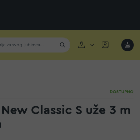
Moja k
DOSTUPNO
i New Classic S uže 3 m
a