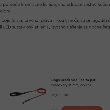
rlicu pomoću kromirane kukice, ima udoban sustav kočen
rolom.
 4 boje (crna, crvena, plava i roza), može se prilagodit
li LED sustav osvjetljenja, izvrsno rješenje za noćne šet
.
Dogs Creek vodilica za pse
Discovery 11 mm, crvena
35,00 EUR