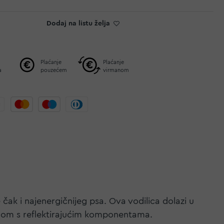
Dodaj na listu želja
Plaćanje
Plaćanje
a
pouzećem
virmanom
e čak i najenergičnijeg psa. Ova vodilica dolazi u
enom s reflektirajućim komponentama.