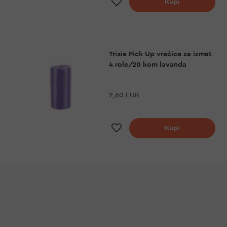
Dodaj na listu želj
Kupi
Trixie Pick Up vrećice za izmet
4 role/20 kom lavanda
2,60 EUR
Dodaj na listu želj
Kupi