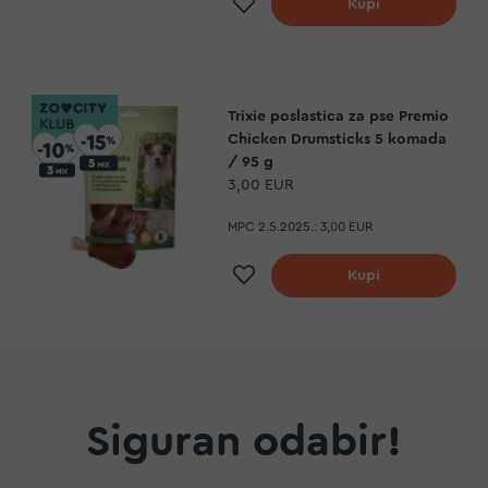
a
Dodaj na listu želja
Kupi
Trixie poslastica za pse Premio
Chicken Drumsticks 5 komada
/ 95 g
3,00 EUR
MPC 2.5.2025.:
3,00 EUR
a
Dodaj na listu želja
Kupi
Siguran odabir!