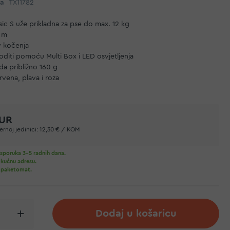
da
TX11782
sic S uže prikladna za pse do max. 12 kg
5 m
 kočenja
goditi pomoću
Multi Box
i
LED osvjetljenja
da približno 160 g
rvena, plava i roza
EUR
rnoj jedinici:
12,30 € / KOM
sporuka 3-5 radnih dana.
 kućnu adresu.
 paketomat.
Dodaj u košaricu