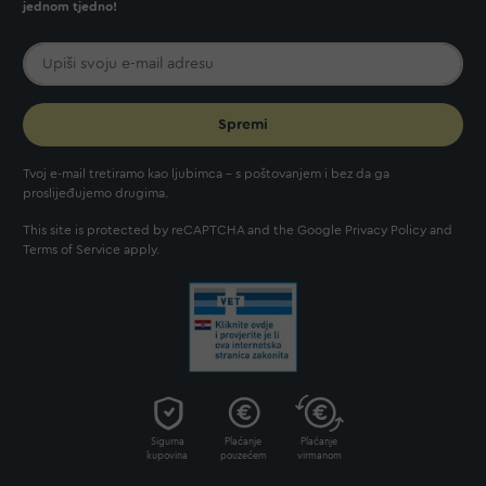
jednom tjedno!
Spremi
Tvoj e-mail tretiramo kao ljubimca - s poštovanjem i bez da ga
proslijeđujemo drugima.
This site is protected by reCAPTCHA and the Google
Privacy Policy
and
Terms of Service
apply.
Sigurna
Plaćanje
Plaćanje
kupovina
pouzećem
virmanom