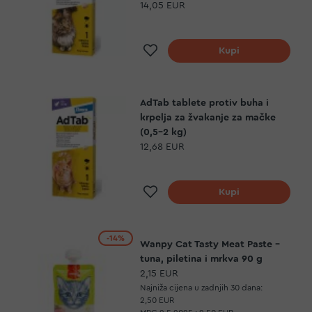
14,05 EUR
Dodaj na listu želja
Kupi
AdTab tablete protiv buha i
krpelja za žvakanje za mačke
(0,5-2 kg)
12,68 EUR
Dodaj na listu želja
Kupi
-14%
Wanpy Cat Tasty Meat Paste -
tuna, piletina i mrkva 90 g
2,15 EUR
Najniža cijena u zadnjih 30 dana:
2,50 EUR