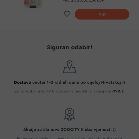
MPC 2.5.2025.:
2,50 EUR
Dodaj na listu želja
Kupi
Siguran odabir!
Dostava
unutar 1-3 radnih dana po cijeloj Hrvatskoj :)
Za narudžbe iznad 49 €, dostava je besplatna. Saznaj više
OVDJE
.
Akcije za članove ZOOCITY Kluba vjernosti :)
Popusti na suhu hranu, pijesak za mačke i poslastice. Pogledaj