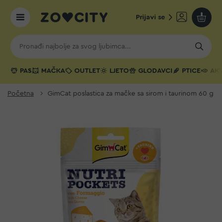
Prijavi se
Moja k
PAS
MAČKA
OUTLET
LJETO
GLODAVCI
PTICE
AKV
Početna
GimCat poslastica za mačke sa sirom i taurinom 60 g