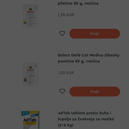
piletina 85 g, vrećica
1,35 EUR
Dodaj na listu želja
Kupi
Select Gold Cat Medica Obesity
puretina 85 g, vrećica
1,35 EUR
Dodaj na listu želja
Kupi
AdTab tablete protiv buha i
krpelja za žvakanje za mačke
(2-8 kg)