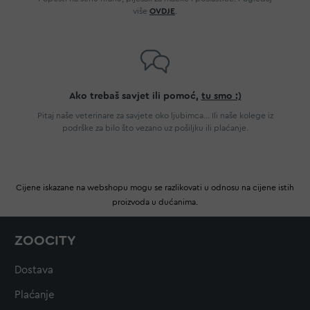
više
OVDJE
.
Ako trebaš savjet ili pomoć,
tu smo :)
Pitaj naše veterinare za savjete oko ljubimca... Ili naše kolege iz
podrške za bilo što vezano uz pošiljku ili plaćanje.
Cijene iskazane na webshopu mogu se razlikovati u odnosu na cijene istih
proizvoda u dućanima.
ZOOCITY
Dostava
Plaćanje