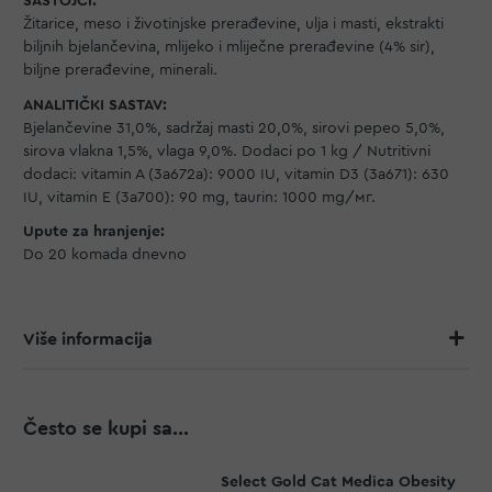
SASTOJCI:
Žitarice, meso i životinjske prerađevine, ulja i masti, ekstrakti
biljnih bjelančevina, mlijeko i mliječne prerađevine (4% sir),
biljne prerađevine, minerali.
ANALITIČKI SASTAV:
Bjelančevine 31,0%, sadržaj masti 20,0%, sirovi pepeo 5,0%,
sirova vlakna 1,5%, vlaga 9,0%. Dodaci po 1 kg / Nutritivni
dodaci: vitamin A (3a672a): 9000 IU, vitamin D3 (3a671): 630
IU, vitamin E (3a700): 90 mg, taurin: 1000 mg/мг.
Upute za hranjenje:
Do 20 komada dnevno
Više informacija
Često se kupi sa...
Select Gold Cat Medica Obesity