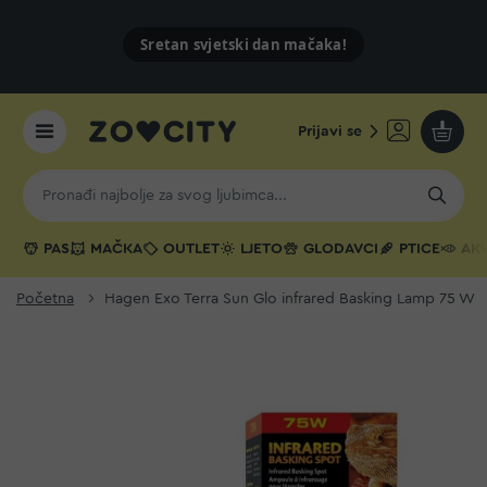
Sretan svjetski dan mačaka!
Prijavi se
Moja k
PAS
MAČKA
OUTLET
LJETO
GLODAVCI
PTICE
AKV
Početna
Hagen Exo Terra Sun Glo infrared Basking Lamp 75 W