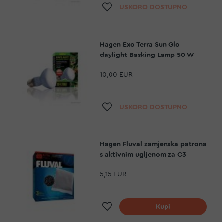
Dodaj na listu želja
USKORO DOSTUPNO
Hagen Exo Terra Sun Glo
daylight Basking Lamp 50 W
10,00 EUR
Dodaj na listu želja
USKORO DOSTUPNO
Hagen Fluval zamjenska patrona
s aktivnim ugljenom za C3
5,15 EUR
Dodaj na listu želja
Kupi