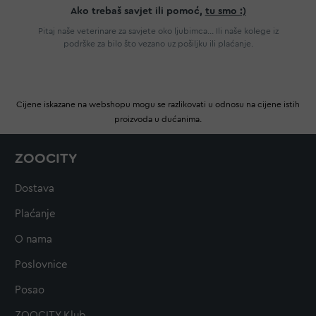
Ako trebaš savjet ili pomoć,
tu smo :)
Pitaj naše veterinare za savjete oko ljubimca... Ili naše kolege iz
podrške za bilo što vezano uz pošiljku ili plaćanje.
Cijene iskazane na webshopu mogu se razlikovati u odnosu na cijene istih
proizvoda u dućanima.
ZOOCITY
Dostava
Plaćanje
O nama
Poslovnice
Posao
ZOOCITY Klub