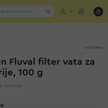
Moja k
DOSTUPNO
 Fluval filter vata za
ije, 100 g
da
HGNA10787
UR