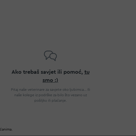
Ako trebaš savjet ili pomoć,
tu
smo :)
Pitaj naše veterinare za savjete oko ljubimca... Ili
naše kolege iz podrške za bilo što vezano uz
pošiljku ili plaćanje.
ućanima.