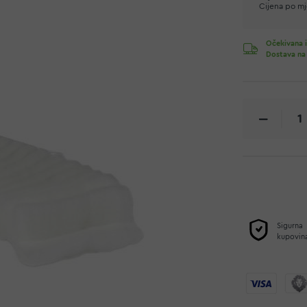
Cijena po mje
Očekivana i
Dostava na
Sigurna
kupovin