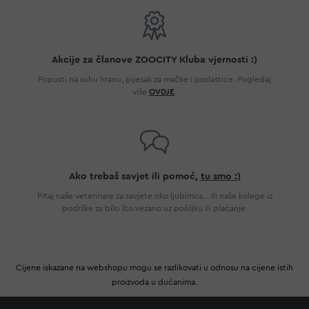
Akcije za članove ZOOCITY Kluba vjernosti :)
Popusti na suhu hranu, pijesak za mačke i poslastice. Pogledaj
više
OVDJE
.
Ako trebaš savjet ili pomoć,
tu smo :)
Pitaj naše veterinare za savjete oko ljubimca... Ili naše kolege iz
podrške za bilo što vezano uz pošiljku ili plaćanje.
Cijene iskazane na webshopu mogu se razlikovati u odnosu na cijene istih
proizvoda u dućanima.