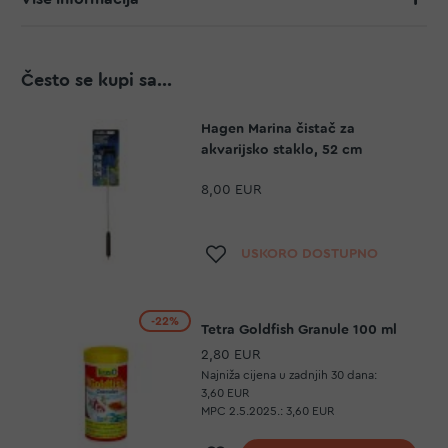
Često se kupi sa...
Hagen Marina čistač za
akvarijsko staklo, 52 cm
8,00 EUR
Dodaj na listu želja
USKORO DOSTUPNO
-22%
Tetra Goldfish Granule 100 ml
2,80 EUR
Najniža cijena u zadnjih 30 dana:
3,60 EUR
MPC 2.5.2025.:
3,60 EUR