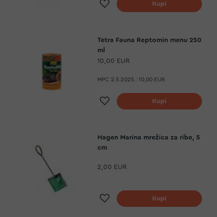
Dodaj na listu želja
Kupi
Tetra Fauna Reptomin menu 250
ml
10,00 EUR
MPC 2.5.2025.:
10,00 EUR
Dodaj na listu želja
Kupi
Hagen Marina mrežica za ribe, 5
cm
2,00 EUR
Dodaj na listu želja
Kupi