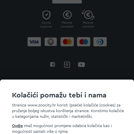
Sigurna
Plaćanje
Plaćanje
kupovina
pouzećem
virmanom
Povratak na vrh
Kolačići pomažu tebi i nama
Stranica www.zoocity.hr koristi (pseće) kolačiće (cookies) za
pružanje boljeg iskustva korištenja stranice. Koristimo kolačiće
© 2026 ZOOCITY. Sva prava zadržana.
u kategorijama nužni, statistički i marketinški.
Ovdje
imaš mogućnost promjene odabira kolačića kao i
mogućnost saznati više o njima.