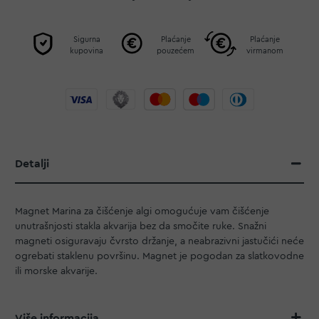
Sigurna
Plaćanje
Plaćanje
kupovina
pouzećem
virmanom
Detalji
Magnet Marina za čišćenje algi omogućuje vam čišćenje
unutrašnjosti stakla akvarija bez da smočite ruke. Snažni
magneti osiguravaju čvrsto držanje, a neabrazivni jastučići neće
ogrebati staklenu površinu. Magnet je pogodan za slatkovodne
ili morske akvarije.
Više informacija