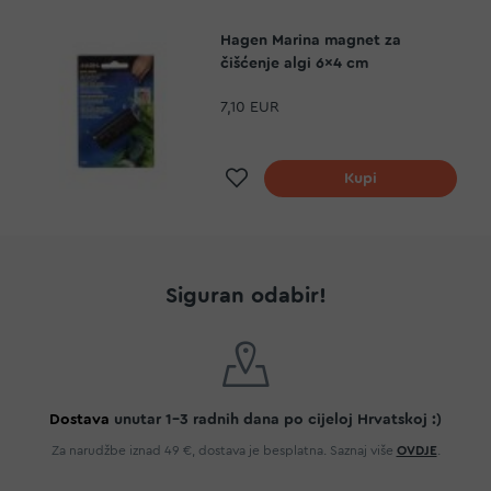
Hagen Marina magnet za
čišćenje algi 6x4 cm
7,10 EUR
Dodaj na listu želja
Kupi
Siguran odabir!
Dostava
unutar 1-3 radnih dana po cijeloj Hrvatskoj :)
Za narudžbe iznad 49 €, dostava je besplatna. Saznaj više
OVDJE
.