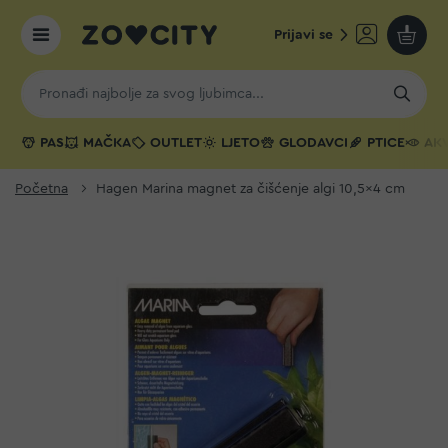
Prijavi se
Moja k
PAS
MAČKA
OUTLET
LJETO
GLODAVCI
PTICE
AKV
Početna
Hagen Marina magnet za čišćenje algi 10,5x4 cm