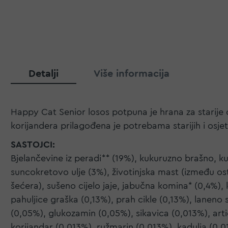
Detalji
Više informacija
Happy Cat Senior losos potpuna je hrana za starije 
korijandera prilagođena je potrebama starijih i osj
SASTOJCI:
Bjelančevine iz peradi** (19%), kukuruzno brašno, ku
suncokretovo ulje (3%), životinjska mast (između osta
šećera), sušeno cijelo jaje, jabučna komina* (0,4%), k
pahuljice graška (0,13%), prah cikle (0,13%), laneno
(0,05%), glukozamin (0,05%), sikavica (0,013%), art
korijandar (0,013%), ružmarin (0,013%), kadulja (0,01