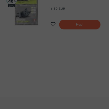
16,80 EUR
Dodaj na listu želja
Kupi