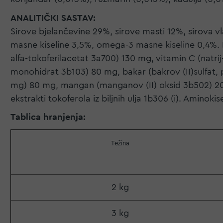
ANALITIČKI SASTAV:
Sirove bjelančevine 29%, sirove masti 12%, sirova vl
masne kiseline 3,5%, omega-3 masne kiseline 0,4%. D
alfa-tokoferilacetat 3a700) 130 mg, vitamin C (natrij
monohidrat 3b103) 80 mg, bakar (bakrov (II)sulfat, 
mg) 80 mg, mangan (manganov (II) oksid 3b502) 20 mg
ekstrakti tokoferola iz biljnih ulja 1b306 (i). Amino
Tablica hranjenja:
Težina
2 kg
3 kg