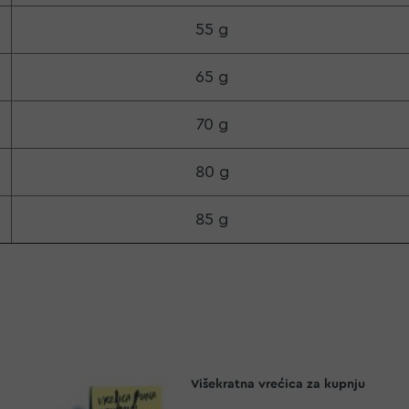
55 g
65 g
70 g
80 g
85 g
Višekratna vrećica za kupnju