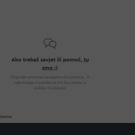
Ako trebaš savjet ili pomoć,
tu
smo :)
Pitaj naše veterinare za savjete oko ljubimca... Ili
naše kolege iz podrške za bilo što vezano uz
pošiljku ili plaćanje.
ućanima.