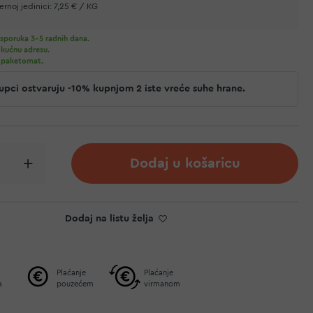
rnoj jedinici:
7,25 € / KG
sporuka 3-5 radnih dana.
 kućnu adresu.
 paketomat.
 kupci ostvaruju -10% kupnjom 2 iste vreće suhe hrane.
Dodaj u košaricu
Dodaj na listu želja
Plaćanje
Plaćanje
a
pouzećem
virmanom