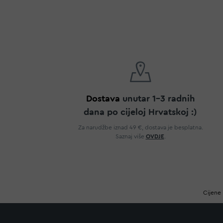
Dostava
unutar 1-3 radnih
dana po cijeloj Hrvatskoj :)
Za narudžbe iznad 49 €, dostava je besplatna.
Saznaj više
OVDJE
.
Cijene 