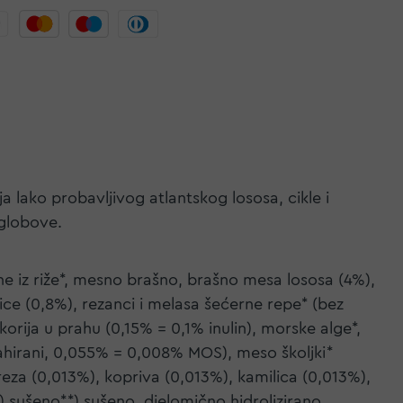
 lako probavljivog atlantskog lososa, cikle i
zglobove.
ne iz riže*, mesno brašno, brašno mesa lososa (4%),
pice (0,8%), rezanci i melasa šećerne repe* (bez
ikorija u prahu (0,15% = 0,1% inulin), morske alge*,
trahirani, 0,055% = 0,008% MOS), meso školjki*
eza (0,013%), kopriva (0,013%), kamilica (0,013%),
*) sušeno**) sušeno, djelomično hidrolizirano.