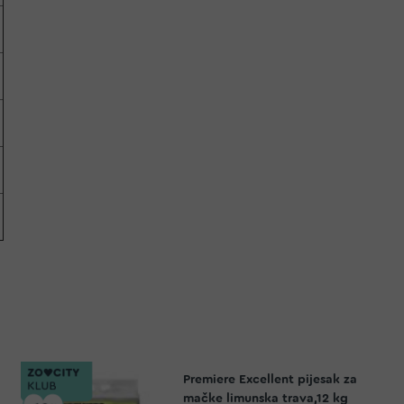
Premiere Excellent pijesak za
mačke limunska trava,12 kg