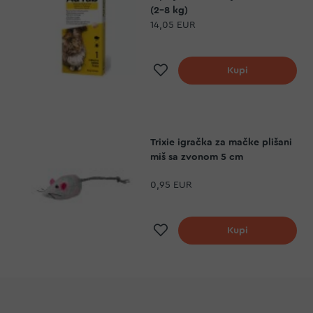
(2-8 kg)
14,05 EUR
Dodaj na listu želj
Kupi
Trixie igračka za mačke plišani
miš sa zvonom 5 cm
0,95 EUR
Dodaj na listu želj
Kupi