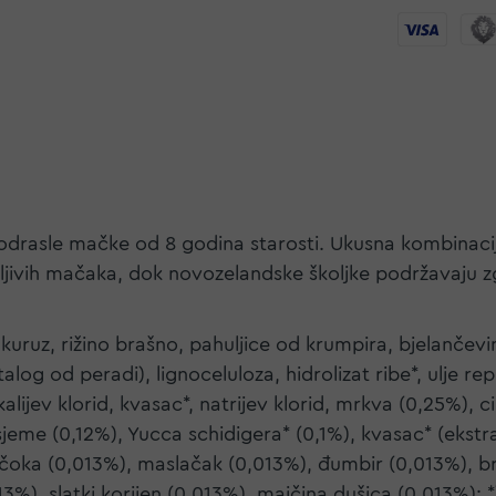
odrasle mačke od 8 godina starosti. Ukusna kombinacija
etljivih mačaka, dok novozelandske školjke podržavaju 
kuruz, rižino brašno, pahuljice od krumpira, bjelančevi
log od peradi), lignoceluloza, hidrolizat ribe*, ulje re
alijev klorid, kvasac*, natrijev klorid, mrkva (0,25%), c
 sjeme (0,12%), Yucca schidigera* (0,1%), kvasac* (eks
ičoka (0,013%), maslačak (0,013%), đumbir (0,013%), br
3%), slatki korijen (0,013%), majčina dušica (0,013%); 