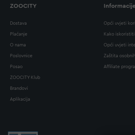
ZOOCITY
Informacij
Dostava
Opći uvjeti kor
Plaćanje
Kako iskoristi
O nama
Opći uvjeti int
Poslovnice
Zaštita osobni
Posao
Affiliate progr
ZOOCITY Klub
Brandovi
Aplikacija