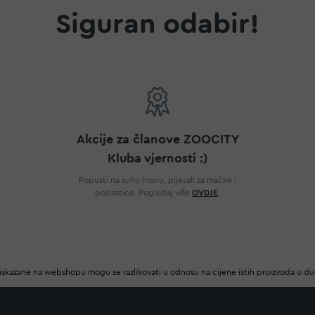
Siguran odabir!
Akcije za članove ZOOCITY
Kluba vjernosti :)
Popusti na suhu hranu, pijesak za mačke i
poslastice. Pogledaj više
OVDJE
.
iskazane na webshopu mogu se razlikovati u odnosu na cijene istih proizvoda u d