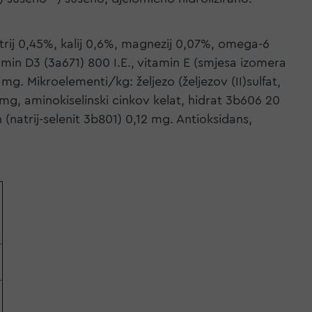
atrij 0,45%, kalij 0,6%, magnezij 0,07%, omega-6
min D3 (3a671) 800 I.E., vitamin E (smjesa izomera
mg. Mikroelementi/kg: željezo (željezov (II)sulfat,
mg, aminokiselinski cinkov kelat, hidrat 3b606 20
natrij-selenit 3b801) 0,12 mg. Antioksidans,