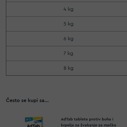
4 kg
5 kg
6 kg
7 kg
8 kg
Često se kupi sa...
AdTab tablete protiv buha i
krpelja za žvakanje za mačke