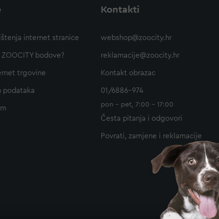
e
Kontakti
ištenja internet stranice
webshop@zoocity.hr
ti ZOOCITY bodove?
reklamacije@zoocity.hr
ernet trgovine
Kontakt obrazac
h podataka
01/6886-974
pon - pet, 7:00 - 17:00
am
Česta pitanja i odgovori
Povrati, zamjene i reklamacije