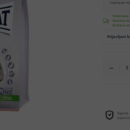
Cijena po mje
Očekivana i
Dostava na
Dostava na
Prijavljeni
Sigurna
kupovin