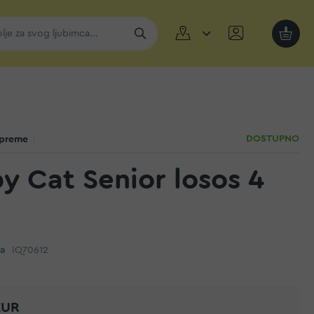
Moja k
DOSTUPNO
upreme
y Cat Senior losos 4
da
IQ70612
EUR