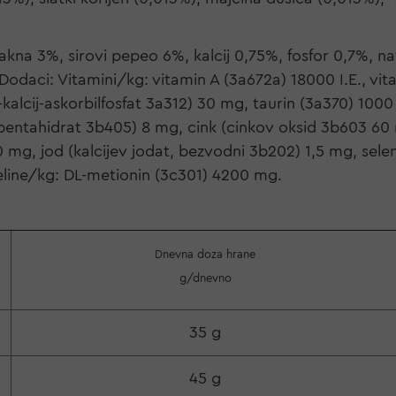
akna 3%, sirovi pepeo 6%, kalcij 0,75%, fosfor 0,7%, n
odaci: Vitamini/kg: vitamin A (3a672a) 18000 I.E., vita
-kalcij-askorbilfosfat 3a312) 30 mg, taurin (3a370) 1000 
pentahidrat 3b405) 8 mg, cink (cinkov oksid 3b603 60 
, jod (kalcijev jodat, bezvodni 3b202) 1,5 mg, selen (
kiseline/kg: DL-metionin (3c301) 4200 mg.
Dnevna doza hrane
g/dnevno
35 g
45 g