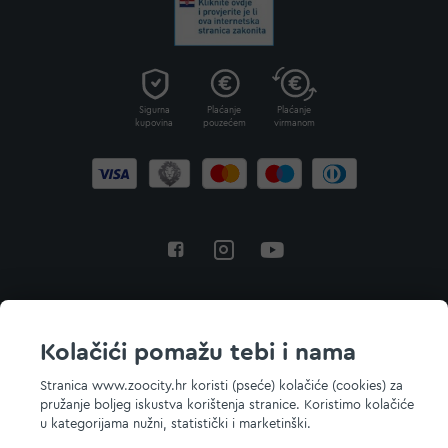
Sigurna
Plaćanje
Plaćanje
kupovina
pouzećem
virmanom
Povratak na vrh
Kolačići pomažu tebi i nama
Stranica www.zoocity.hr koristi (pseće) kolačiće (cookies) za
pružanje boljeg iskustva korištenja stranice. Koristimo kolačiće
© 2026 ZOOCITY. Sva prava zadržana.
u kategorijama nužni, statistički i marketinški.