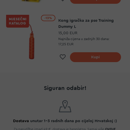
-13%
Kong igračka za pse Training
Dummy L
15,00 EUR
Najniža cijena u zadnjih 30 dana:
17,25 EUR
Dodaj na listu želja
Kupi
Siguran odabir!
Dostava
unutar 1-3 radnih dana po cijeloj Hrvatskoj :)
Za narudžbe iznad 49 €, dostava je besplatna. Saznaj više
OVDJE
.