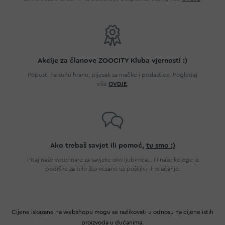
Akcije za članove ZOOCITY Kluba vjernosti :)
Popusti na suhu hranu, pijesak za mačke i poslastice. Pogledaj
više
OVDJE
.
Ako trebaš savjet ili pomoć,
tu smo :)
Pitaj naše veterinare za savjete oko ljubimca... Ili naše kolege iz
podrške za bilo što vezano uz pošiljku ili plaćanje.
Cijene iskazane na webshopu mogu se razlikovati u odnosu na cijene istih
proizvoda u dućanima.