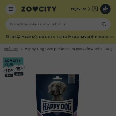
Prijavi se
Moja k
PAS
MAČKA
OUTLET
LJETO
GLODAVCI
PTICE
AKV
Početna
Happy Dog Care poslastica za pse Calm&Relax 100 g