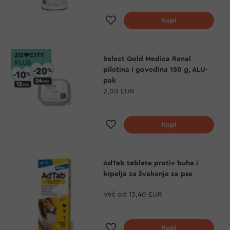
Dodaj na listu želja
Kupi
Select Gold Medica Renal
piletina i govedina 150 g, ALU-
pak
2,00 EUR
Dodaj na listu želja
Kupi
AdTab tablete protiv buha i
krpelja za žvakanje za pse
Već od
13,40 EUR
Dodaj na listu želja
Kupi