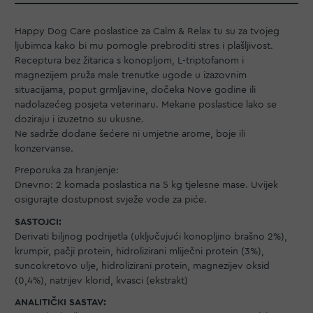
Happy Dog Care poslastice za Calm & Relax tu su za tvojeg
ljubimca kako bi mu pomogle prebroditi stres i plašljivost.
Receptura bez žitarica s konopljom, L-triptofanom i
magnezijem pruža male trenutke ugode u izazovnim
situacijama, poput grmljavine, dočeka Nove godine ili
nadolazećeg posjeta veterinaru. Mekane poslastice lako se
doziraju i izuzetno su ukusne.
Ne sadrže dodane šećere ni umjetne arome, boje ili
konzervanse.
Preporuka za hranjenje:
Dnevno: 2 komada poslastica na 5 kg tjelesne mase. Uvijek
osigurajte dostupnost svježe vode za piće.
SASTOJCI:
Derivati ​​biljnog podrijetla (uključujući konopljino brašno 2%),
krumpir, pačji protein, hidrolizirani mliječni protein (3%),
suncokretovo ulje, hidrolizirani protein, magnezijev oksid
(0,4%), natrijev klorid, kvasci (ekstrakt)
ANALITIČKI SASTAV: