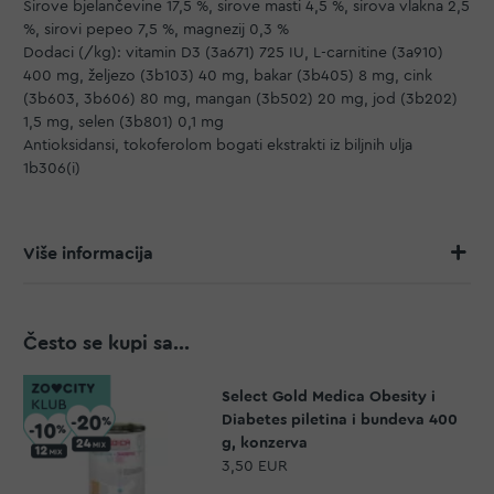
Sirove bjelančevine 17,5 %, sirove masti 4,5 %, sirova vlakna 2,5
%, sirovi pepeo 7,5 %, magnezij 0,3 %
Dodaci (/kg): vitamin D3 (3a671) 725 IU, L-carnitine (3a910)
400 mg, željezo (3b103) 40 mg, bakar (3b405) 8 mg, cink
(3b603, 3b606) 80 mg, mangan (3b502) 20 mg, jod (3b202)
1,5 mg, selen (3b801) 0,1 mg
Antioksidansi, tokoferolom bogati ekstrakti iz biljnih ulja
1b306(i)
Više informacija
Često se kupi sa...
Select Gold Medica Obesity i
Diabetes piletina i bundeva 400
g, konzerva
3,50 EUR