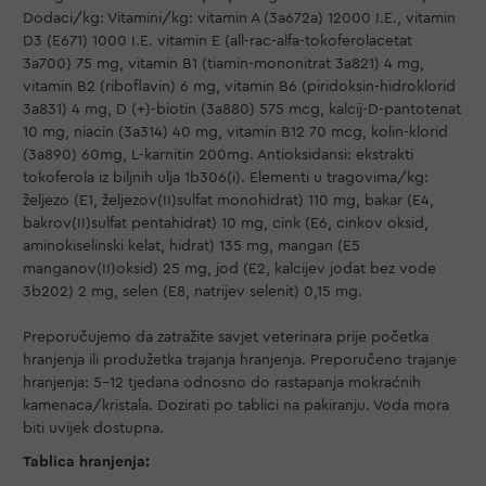
Dodaci/kg: Vitamini/kg: vitamin A (3a672a) 12000 I.E., vitamin
D3 (E671) 1000 I.E. vitamin E (all-rac-alfa-tokoferolacetat
3a700) 75 mg, vitamin B1 (tiamin-mononitrat 3a821) 4 mg,
vitamin B2 (riboflavin) 6 mg, vitamin B6 (piridoksin-hidroklorid
3a831) 4 mg, D (+)-biotin (3a880) 575 mcg, kalcij-D-pantotenat
10 mg, niacin (3a314) 40 mg, vitamin B12 70 mcg, kolin-klorid
(3a890) 60mg, L-karnitin 200mg. Antioksidansi: ekstrakti
tokoferola iz biljnih ulja 1b306(i). Elementi u tragovima/kg:
željezo (E1, željezov(II)sulfat monohidrat) 110 mg, bakar (E4,
bakrov(II)sulfat pentahidrat) 10 mg, cink (E6, cinkov oksid,
aminokiselinski kelat, hidrat) 135 mg, mangan (E5
manganov(II)oksid) 25 mg, jod (E2, kalcijev jodat bez vode
3b202) 2 mg, selen (E8, natrijev selenit) 0,15 mg.
Preporučujemo da zatražite savjet veterinara prije početka
hranjenja ili produžetka trajanja hranjenja. Preporučeno trajanje
hranjenja: 5-12 tjedana odnosno do rastapanja mokraćnih
kamenaca/kristala. Dozirati po tablici na pakiranju. Voda mora
biti uvijek dostupna.
Tablica hranjenja: