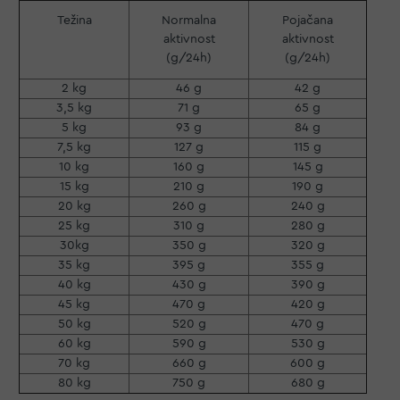
Težina
Normalna
Pojačana
aktivnost
aktivnost
(g/24h)
(g/24h)
2 kg
46 g
42 g
3,5 kg
71 g
65 g
5 kg
93 g
84 g
7,5 kg
127 g
115 g
10 kg
160 g
145 g
15 kg
210 g
190 g
20 kg
260 g
240 g
25 kg
310 g
280 g
30kg
350 g
320 g
35 kg
395 g
355 g
40 kg
430 g
390 g
45 kg
470 g
420 g
50 kg
520 g
470 g
60 kg
590 g
530 g
70 kg
660 g
600 g
80 kg
750 g
680 g