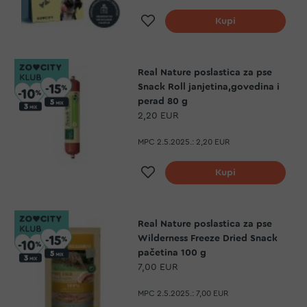
Dodaj na listu želja
Kupi
Real Nature poslastica za pse
Snack Roll janjetina,govedina i
perad 80 g
2,20 EUR
MPC 2.5.2025.:
2,20 EUR
Dodaj na listu želja
Kupi
Real Nature poslastica za pse
Wilderness Freeze Dried Snack
pačetina 100 g
7,00 EUR
MPC 2.5.2025.:
7,00 EUR