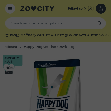
Prijavi se
Moja k
PAS
MAČKA
OUTLET
LJETO
GLODAVCI
PTICE
AKV
Početna
Happy Dog Vet Line Struvit 1 kg