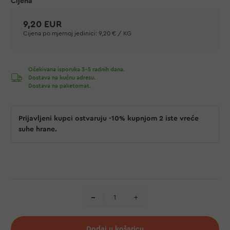
9,20 EUR
Cijena po mjernoj jedinici:
9,20 € / KG
Očekivana isporuka 3-5 radnih dana.
Dostava na kućnu adresu.
Dostava na paketomat.
Prijavljeni kupci ostvaruju -10% kupnjom 2 iste vreće
suhe hrane.
Dodaj u košaricu