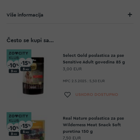
Više informacija
Često se kupi sa...
Select Gold poslastica za pse
Sensitive Adult govedina 85 g
3,00 EUR
MPC 2.5.2025.:
5,50 EUR
Dodaj na listu želja
USKORO DOSTUPNO
Real Nature poslastica za pse
Wilderness Meat Snack Soft
puretina 150 g
7,50 EUR