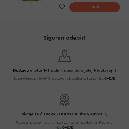
Dodaj na listu želja
Kupi
Siguran odabir!
Dostava
unutar 1-3 radnih dana po cijeloj Hrvatskoj :)
Za narudžbe iznad 49 €, dostava je besplatna. Saznaj više
OVDJE
.
Akcije za članove ZOOCITY Kluba vjernosti :)
Popusti na suhu hranu, pijesak za mačke i poslastice. Pogledaj
više
OVDJE
.