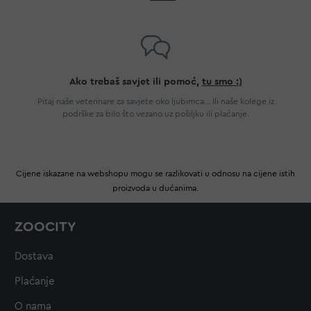
Ako trebaš savjet ili pomoć,
tu smo :)
Pitaj naše veterinare za savjete oko ljubimca... Ili naše kolege iz
podrške za bilo što vezano uz pošiljku ili plaćanje.
Cijene iskazane na webshopu mogu se razlikovati u odnosu na cijene istih
proizvoda u dućanima.
ZOOCITY
Dostava
Plaćanje
O nama