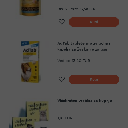
MPC 2.5.2025.:
7,50 EUR
Dodaj na listu želja
Kupi
AdTab tablete protiv buha i
krpelja za žvakanje za pse
Već od
13,40 EUR
Dodaj na listu želja
Kupi
Višekratna vrećica za kupnju
1,10 EUR