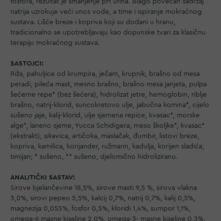
fosfora, rezultat je smanjenje pH urina. Blago povećan sadržaj
natrija uzrokuje veći unos vode, a time i ispiranje mokraćnog
sustava. Lišće breze i kopriva koji su dodani u hranu,
tradicionalno se upotrebljavaju kao dopunske tvari za klasičnu
terapiju mokraćnog sustava.
SASTOJCI:
Riža, pahuljice od krumpira, ječam, krupnik, brašno od mesa
peradi, pileća mast, mesno brašno, brašno mesa janjeta, pulpa
šećerne repe* (bez šećera), hidrolizat jetre, hemoglobin, riblje
brašno, natrij-klorid, suncokretovo ulje, jabučna komina*, cijelo
sušeno jaje, kalij-klorid, ulje sjemena repice, kvasac*, morske
alge*, laneno sjeme, Yucca Schidigera, meso školjke*, kvasac*
(ekstrakt), sikavica, artičoka, maslačak, đumbir, listovi breze,
kopriva, kamilica, korijander, ružmarin, kadulja, korijen sladića,
timijan; * sušeno, ** sušeno, djelomično hidrolizirano.
ANALITIČKI SASTAV:
Sirove bjelančevine 18,5%, sirove masti 9,5 %, sirova vlakna
3,0%, sirovi pepeo 5,5%, kalcij 0,7%, natrij 0,7%, kalij 0,5%,
magnezija 0,055%, fosfor 0,5%, kloridi 1,4%, sumpor 1,1%,
omega-6 masne kiseline 2,0%, omega-3- masne kiseline 0,3%.