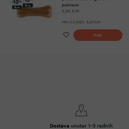
pakirano
3,00 EUR
MPC 2.5.2025.:
3,00 EUR
Dodaj na listu želj
Kupi
Dostava
unutar 1-3 radnih