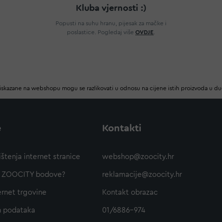
Kluba vjernosti :)
Popusti na suhu hranu, pijesak za mačke i
poslastice. Pogledaj više
OVDJE
.
iskazane na webshopu mogu se razlikovati u odnosu na cijene istih proizvoda u d
e
Kontakti
ištenja internet stranice
webshop@zoocity.hr
ti ZOOCITY bodove?
reklamacije@zoocity.hr
ernet trgovine
Kontakt obrazac
h podataka
01/6886-974