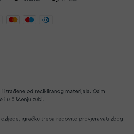
e i izrađene od recikliranog materijala. Osim
 i u čišćenju zubi.
li ozljede, igračku treba redovito provjeravati zbog