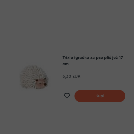
Trixie igračka za pse pliš jež 17
cm
6,30 EUR
a
Dodaj na listu želja
Kupi