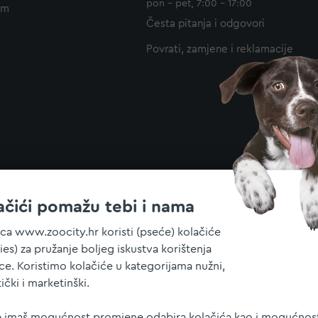
pon - pet, 7:00 - 17:00
am
Česta pitanja i odgovori
Povrati, zamjene i reklamacije
ačići pomažu tebi i nama
ica www.zoocity.hr koristi (pseće) kolačiće
ies) za pružanje boljeg iskustva korištenja
ice. Koristimo kolačiće u kategorijama nužni,
tički i marketinški.
e
imaš mogućnost promjene odabira kolačića kao i mogućnost