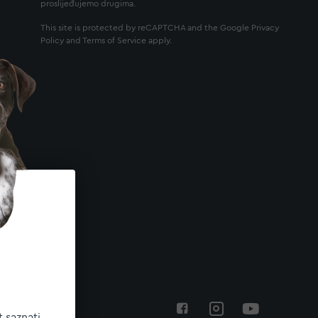
proslijeđujemo drugima.
This site is protected by reCAPTCHA and the Google
Privacy
Policy
and
Terms of Service
apply.
 saznati