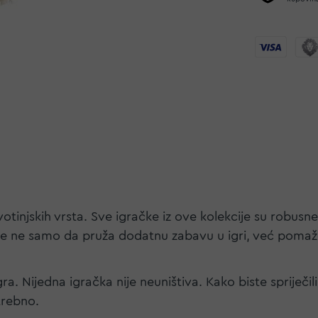
votinjskih vrsta. Sve igračke iz ove kolekcije su robusn
je ne samo da pruža dodatnu zabavu u igri, već pomaže
a. Nijedna igračka nije neuništiva. Kako biste spriječi
otrebno.