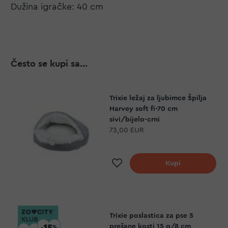
Dužina igračke: 40 cm
Često se kupi sa...
Trixie ležaj za ljubimce Špilja
Harvey soft fi-70 cm
sivi/bijelo-crni
73,00 EUR
Dodaj na listu želj
Kupi
Trixie poslastica za pse 5
prešane kosti 15 g/8 cm