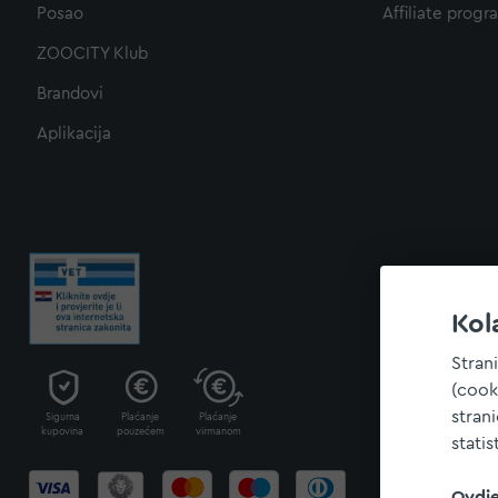
Posao
Affiliate progr
ZOOCITY Klub
Brandovi
Aplikacija
Kol
Stran
(cook
stran
Sigurna
Plaćanje
Plaćanje
kupovina
pouzećem
virmanom
statis
Ovdj