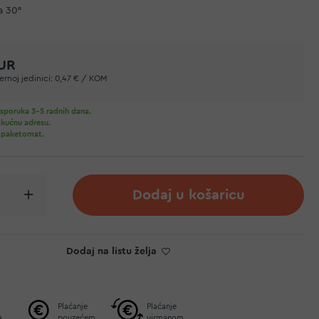
a 30°
EUR
rnoj jedinici:
0,47 € / KOM
sporuka 3-5 radnih dana.
 kućnu adresu.
 paketomat.
Dodaj u košaricu
Dodaj na listu želja
Plaćanje
Plaćanje
a
pouzećem
virmanom