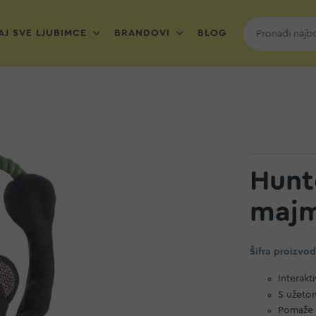
J SVE LJUBIMCE
BRANDOVI
BLOG
Hunt
majm
Šifra proizvo
Interakt
S užeto
Pomaže 