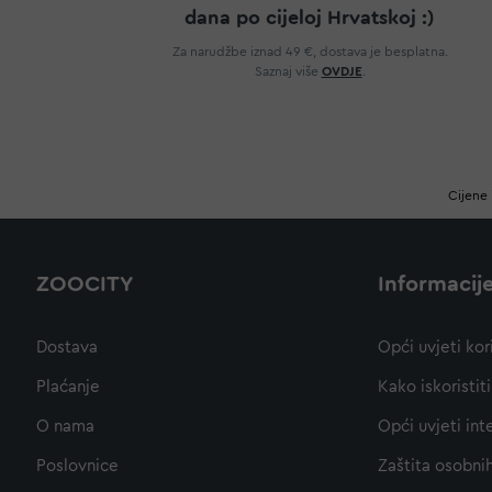
dana po cijeloj Hrvatskoj :)
Za narudžbe iznad 49 €, dostava je besplatna.
Saznaj više
OVDJE
.
Cijene 
ZOOCITY
Informacij
Dostava
Opći uvjeti kor
Plaćanje
Kako iskoristi
O nama
Opći uvjeti int
Poslovnice
Zaštita osobni