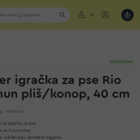
Moja k
DOSTUPNO
er igračka za pse Rio
un pliš/konop, 40 cm
da
HN69420
ivna igračka za pse
m sa čvorovima
u održavanju dentalne higijene