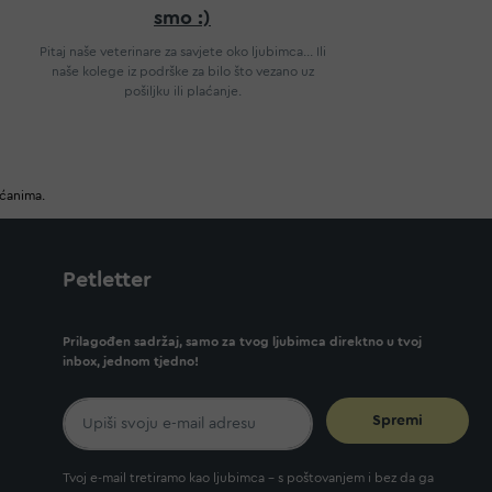
smo :)
Pitaj naše veterinare za savjete oko ljubimca... Ili
naše kolege iz podrške za bilo što vezano uz
pošiljku ili plaćanje.
ućanima.
Petletter
Prilagođen sadržaj, samo za tvog ljubimca direktno u tvoj
inbox, jednom tjedno!
Spremi
Tvoj e-mail tretiramo kao ljubimca - s poštovanjem i bez da ga