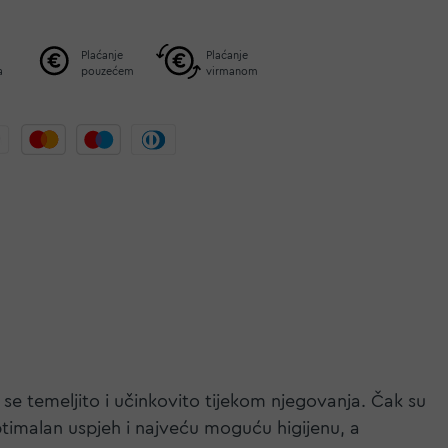
Plaćanje
Plaćanje
a
pouzećem
virmanom
a se temeljito i učinkovito tijekom njegovanja. Čak su
timalan uspjeh i najveću moguću higijenu, a