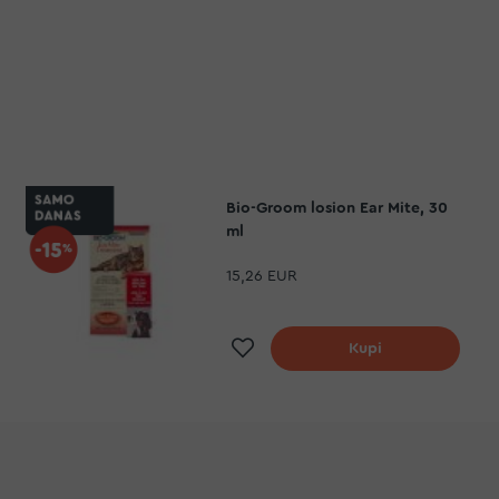
Bio-Groom losion Ear Mite, 30
ml
15,26 EUR
Dodaj na listu želja
Kupi