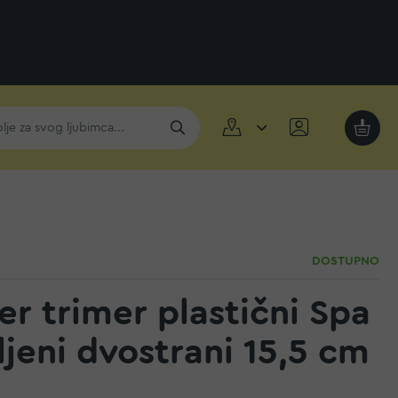
Moja k
DOSTUPNO
er trimer plastični Spa
ljeni dvostrani 15,5 cm