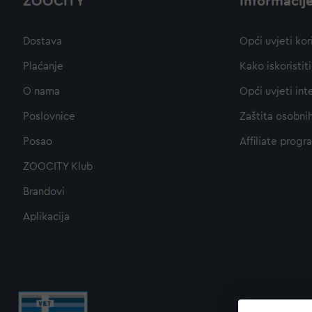
ZOOCITY
Informacij
Dostava
Opći uvjeti kor
Plaćanje
Kako iskoristi
O nama
Opći uvjeti int
Poslovnice
Zaštita osobni
Posao
Affiliate progr
ZOOCITY Klub
Brandovi
Aplikacija