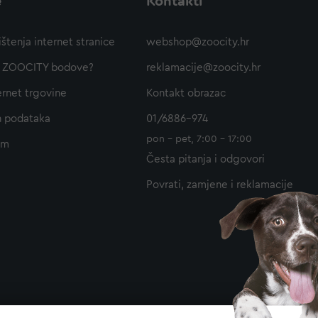
e
Kontakti
ištenja internet stranice
webshop@zoocity.hr
ti ZOOCITY bodove?
reklamacije@zoocity.hr
ernet trgovine
Kontakt obrazac
h podataka
01/6886-974
pon - pet, 7:00 - 17:00
am
Česta pitanja i odgovori
Povrati, zamjene i reklamacije