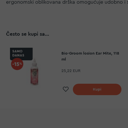
ergonomski oblikovana drška omogućuje udobno i s
Često se kupi sa...
Bio-Groom losion Ear Mite, 118
ml
25,22 EUR
Dodaj na listu želj
Kupi