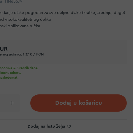
da
HN65579
kidanje dlake pogodan za sve duljine dlake (kratke, srednje, duge)
od visokokvalitetnog čelika
ski oblikovana ručka
EUR
rnoj jedinici:
1,37 € / KOM
sporuka 3-5 radnih dana.
 kućnu adresu.
 paketomat.
Dodaj u košaricu
Dodaj na listu želja