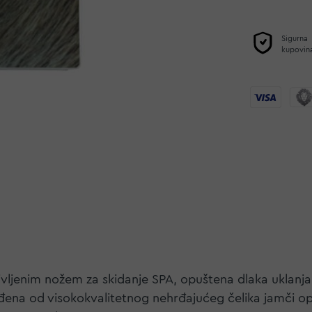
Sigurna
kupovin
akrivljenim nožem za skidanje SPA, opuštena dlaka uklanj
ađena od visokokvalitetnog nehrđajućeg čelika jamči op