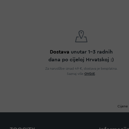
Dostava
unutar 1-3 radnih
dana po cijeloj Hrvatskoj :)
Za narudžbe iznad 49 €, dostava je besplatna.
Saznaj više
OVDJE
.
Cijene 