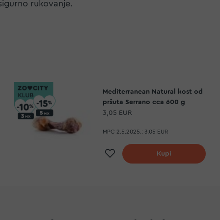
igurno rukovanje.
Mediterranean Natural kost od
pršuta Serrano cca 600 g
3,05 EUR
MPC 2.5.2025.:
3,05 EUR
a
Dodaj na listu želja
Kupi