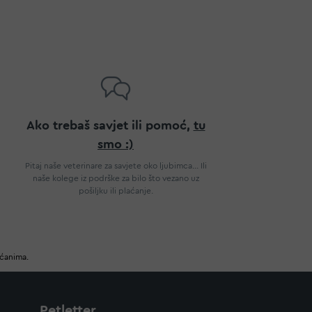
Ako trebaš savjet ili pomoć,
tu
smo :)
Pitaj naše veterinare za savjete oko ljubimca... Ili
naše kolege iz podrške za bilo što vezano uz
pošiljku ili plaćanje.
ućanima.
Petletter