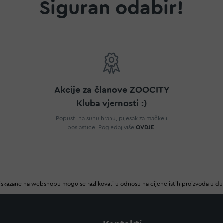
Siguran odabir!
Akcije za članove ZOOCITY
Kluba vjernosti :)
Popusti na suhu hranu, pijesak za mačke i
poslastice. Pogledaj više
OVDJE
.
iskazane na webshopu mogu se razlikovati u odnosu na cijene istih proizvoda u d