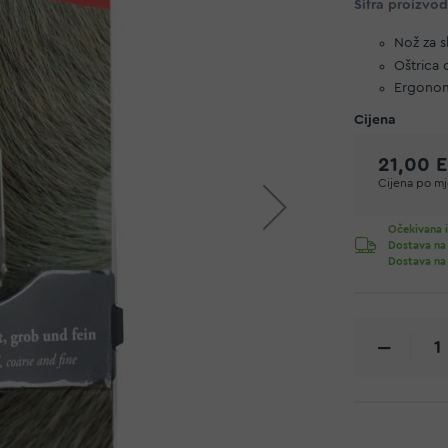
Šifra proizvo
Nož za s
Oštrica 
Ergonom
21,00 
Cijena po mje
Očekivana i
Dostava na
Dostava na