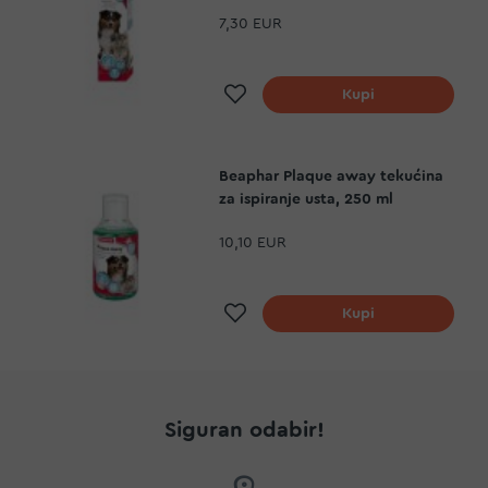
7,30 EUR
Dodaj na listu želja
Kupi
Beaphar Plaque away tekućina
za ispiranje usta, 250 ml
10,10 EUR
Dodaj na listu želja
Kupi
Siguran odabir!