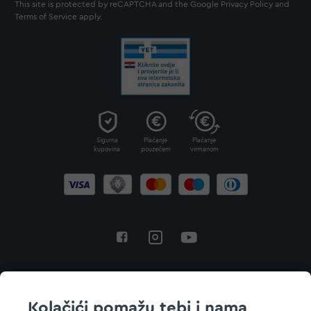
This site is protected by reCAPTCHA and the Google
Privacy Policy
and
Terms of Service
apply.
Sigurna
Plaćanje
Plaćanje
kupovina
pouzećem
virmanom
Povratak na vrh
Kolačići pomažu tebi i nama