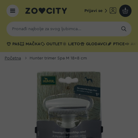
Prijavi se
Moja k
PAS
MAČKA
OUTLET
LJETO
GLODAVCI
PTICE
AKV
Početna
Hunter trimer Spa M 18x8 cm