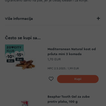
ograničeno samo na pse, jer je češalj idealan i za konje.
Više informacija
Često se kupi sa...
Mediterranean Natural kost od
pršuta mini 3 komada
1,70 EUR
MPC 2.5.2025.:
1,99 EUR
Dodaj na listu želja
Kupi
Beaphar Tooth Gel za zube
protiv plaka, 100 g