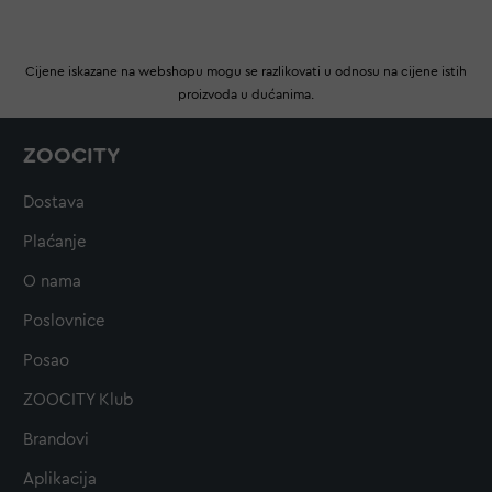
Cijene iskazane na webshopu mogu se razlikovati u odnosu na cijene istih
proizvoda u dućanima.
ZOOCITY
Dostava
Plaćanje
O nama
Poslovnice
Posao
ZOOCITY Klub
Brandovi
Aplikacija