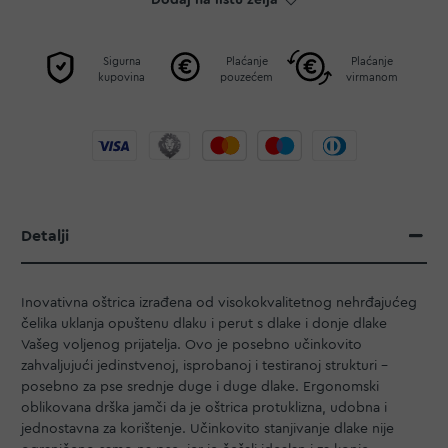
Dodaj na listu želja
Sigurna
Plaćanje
Plaćanje
kupovina
pouzećem
virmanom
Detalji
Inovativna oštrica izrađena od visokokvalitetnog nehrđajućeg
čelika uklanja opuštenu dlaku i perut s dlake i donje dlake
Vašeg voljenog prijatelja. Ovo je posebno učinkovito
zahvaljujući jedinstvenoj, isprobanoj i testiranoj strukturi –
posebno za pse srednje duge i duge dlake. Ergonomski
oblikovana drška jamči da je oštrica protuklizna, udobna i
jednostavna za korištenje. Učinkovito stanjivanje dlake nije