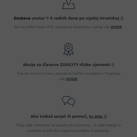
Dostava
unutar 1-3 radnih dana po cijeloj Hrvatskoj :)
Za narudžbe iznad 49 €, dostava je besplatna. Saznaj više
OVDJE
.
Akcije za članove ZOOCITY Kluba vjernosti :)
Popusti na suhu hranu, pijesak za mačke i poslastice. Pogledaj
više
OVDJE
.
Ako trebaš savjet ili pomoć,
tu smo :)
Pitaj naše veterinare za savjete oko ljubimca... Ili naše kolege iz
podrške za bilo što vezano uz pošiljku ili plaćanje.