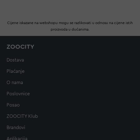
Cijene iskazane na webshopu mogu se razlikovati u odnosu na cijene istih
proizvoda u dućanima.
ZOOCITY
Dostava
Plaćanje
O nama
Poslovnice
Posao
ZOOCITY Klub
Brandovi
Aplikacija