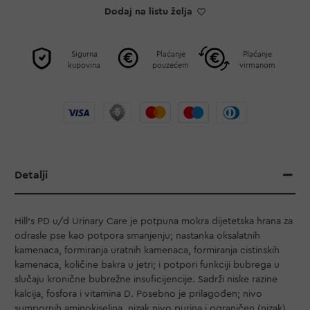
Dodaj na listu želja
Sigurna
Plaćanje
Plaćanje
kupovina
pouzećem
virmanom
Detalji
Hill's PD u/d Urinary Care je potpuna mokra dijetetska hrana za
odrasle pse kao potpora smanjenju; nastanka oksalatnih
kamenaca, formiranja uratnih kamenaca, formiranja cistinskih
kamenaca, količine bakra u jetri; i potpori funkciji bubrega u
slučaju kronične bubrežne insuficijencije. Sadrži niske razine
kalcija, fosfora i vitamina D. Posebno je prilagođen; nivo
sumpornih aminokiselina, nizak nivo purina i ograničen (nizak)