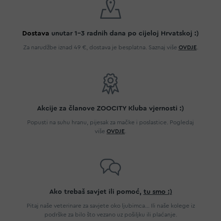
Dostava
unutar 1-3 radnih dana po cijeloj Hrvatskoj :)
Za narudžbe iznad 49 €, dostava je besplatna. Saznaj više
OVDJE
.
Akcije za članove ZOOCITY Kluba vjernosti :)
Popusti na suhu hranu, pijesak za mačke i poslastice. Pogledaj
više
OVDJE
.
Ako trebaš savjet ili pomoć,
tu smo :)
Pitaj naše veterinare za savjete oko ljubimca... Ili naše kolege iz
podrške za bilo što vezano uz pošiljku ili plaćanje.