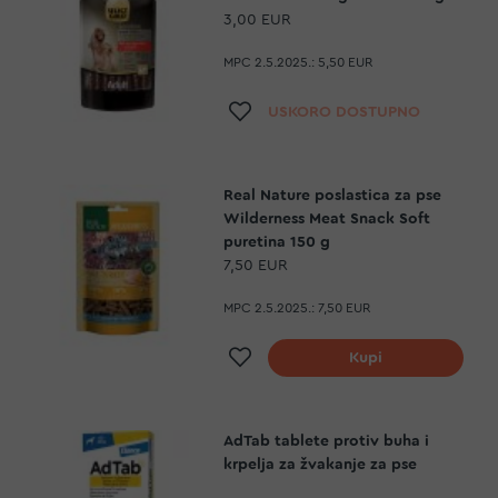
3,00 EUR
MPC 2.5.2025.:
5,50 EUR
Dodaj na listu želja
USKORO DOSTUPNO
Real Nature poslastica za pse
Wilderness Meat Snack Soft
puretina 150 g
7,50 EUR
MPC 2.5.2025.:
7,50 EUR
Dodaj na listu želja
Kupi
AdTab tablete protiv buha i
krpelja za žvakanje za pse