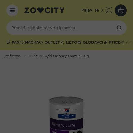
Prijavi se
Moja k
PAS
MAČKA
OUTLET
LJETO
GLODAVCI
PTICE
AKV
Početna
Hill's PD u/d Urinary Care 370 g