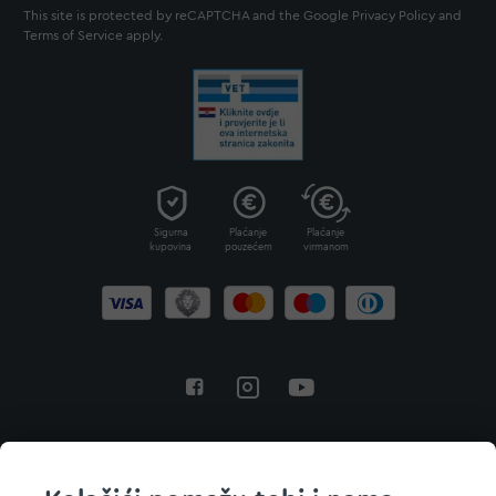
This site is protected by reCAPTCHA and the Google
Privacy Policy
and
Terms of Service
apply.
Sigurna
Plaćanje
Plaćanje
kupovina
pouzećem
virmanom
Povratak na vrh