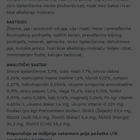
nivo bjelančevina visoke probavljivosti; nizak nivo bakra i tvari
koje alkaliziraju mokraću.
SASTOJCI
:
Žitarice, jaja i proizvodi od jaja, ulja i masti, meso i prerađevine
životinjskog podrijetla, različiti šećeri, prerađevine biljnog
podrijetla, minerali, sjemenke. Izvori bjelančevina: dehidrirano
jaje, svinjska jetrica. Tvari koje alkaliziraju mokraću: kalijev citrat,
mononatrijev fosfat, kalcijev karbonat.
ANALITIČKI SASTAV
:
Sirove bjelančevine 3,9%, Udio masti 7,7%, sirova vlakna
0,66%, esencijalne masne kiseline 1,6%, kloridi 0,12%, sumpor
0,07%, hidroksiprolin 0,004%, ukupne sumporne aminokiseline
0,19%, sirovi pepeo 1,0%, vlaga 70,6%, kalcij 0,15%, fosfor
0,09%, natrij 0,08%, kalij 0,16%, magnezij 0,04%; Po kg: Vitamin
A 6554 IJ, ukupno Bakar 1,4 mg, ukupno Vitamin D 229 mg.
Dodaci (po kg)-Prehrambeni dodaci: 3b103 (Željezo) 23,6 mg,
3b202 (Jod) 58,6 mg, 3b405 (Bakar) 0,6 mg, 3b503 (Manga)
34,3 mg, 3b603 (Cink) 58,6 mg.
Preporučuje se mišljenje veterinara prije početka i/ili