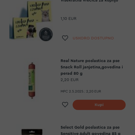
Višekratna vrećica za kupnju
1,10 EUR
Dodaj na listu želja
USKORO DOSTUPNO
Real Nature poslastica za pse
Snack Roll janjetina,govedina i
perad 80 g
2,20 EUR
MPC 2.5.2025.:
2,20 EUR
Dodaj na listu želja
Kupi
Select Gold poslastica za pse
Sensitive Adult govedina 85 g