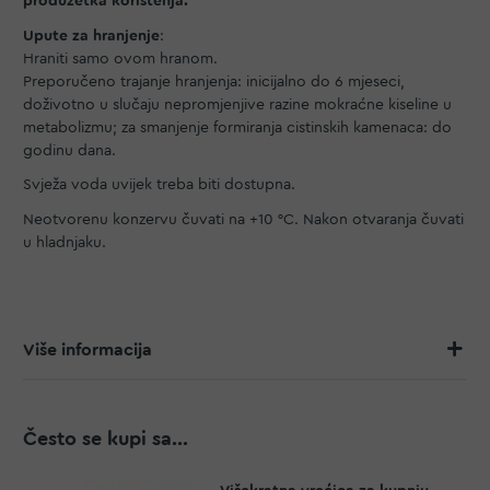
produžetka korištenja.
Upute za hranjenje
:
Hraniti samo ovom hranom.
Preporučeno trajanje hranjenja: inicijalno do 6 mjeseci,
doživotno u slučaju nepromjenjive razine mokraćne kiseline u
metabolizmu; za smanjenje formiranja cistinskih kamenaca: do
godinu dana.
Svježa voda uvijek treba biti dostupna.
Neotvorenu konzervu čuvati na +10 °C. Nakon otvaranja čuvati
u hladnjaku.
Više informacija
Često se kupi sa...