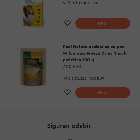
Već od
13,40 EUR
Dodaj na listu želja
Kupi
Real Nature poslastica za pse
Wilderness Freeze Dried Snack
pačetina 100 g
7,00 EUR
MPC 2.5.2025.:
7,00 EUR
Dodaj na listu želja
Kupi
Siguran odabir!