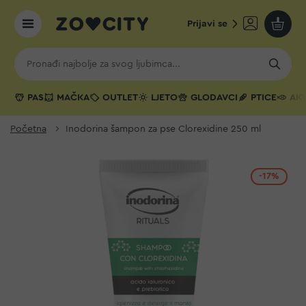
Prijavi se
Moja k
PAS
MAČKA
OUTLET
LJETO
GLODAVCI
PTICE
AKV
Početna
Inodorina šampon za pse Clorexidine 250 ml
-17%