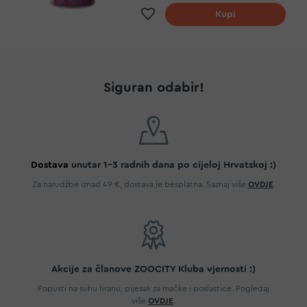
Dodaj na listu želja
Kupi
Siguran odabir!
Dostava
unutar 1-3 radnih dana po cijeloj Hrvatskoj :)
Za narudžbe iznad 49 €, dostava je besplatna. Saznaj više
OVDJE
.
Akcije za članove ZOOCITY Kluba vjernosti :)
Popusti na suhu hranu, pijesak za mačke i poslastice. Pogledaj
više
OVDJE
.