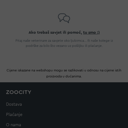
Ako trebaš savjet ili pomoć,
tu smo :)
Pitaj naše veterinare za savjete oko ljubimca... Ili naše kolege iz
podrške za bilo što vezano uz pošiljku ili plaćanje.
Cijene iskazane na webshopu mogu se razlikovati u odnosu na cijene istih
proizvoda u dućanima.
ZOOCITY
Dostava
Plaćanje
O nama