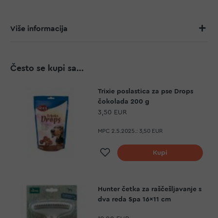
Više informacija
Često se kupi sa...
Trixie poslastica za pse Drops
čokolada 200 g
3,50 EUR
MPC 2.5.2025.:
3,50 EUR
Dodaj na listu želja
Kupi
Hunter četka za raščešljavanje s
dva reda Spa 16x11 cm