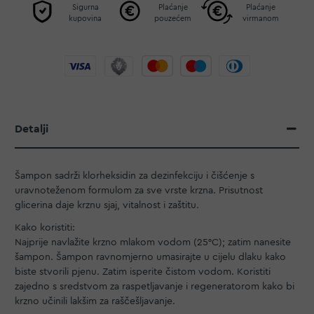
Sigurna
Plaćanje
Plaćanje
kupovina
pouzećem
virmanom
Detalji
Šampon sadrži klorheksidin za dezinfekciju i čišćenje s
uravnoteženom formulom za sve vrste krzna. Prisutnost
glicerina daje krznu sjaj, vitalnost i zaštitu.
Kako koristiti:
Najprije navlažite krzno mlakom vodom (25°C); zatim nanesite
šampon. Šampon ravnomjerno umasirajte u cijelu dlaku kako
biste stvorili pjenu. Zatim isperite čistom vodom. Koristiti
zajedno s sredstvom za raspetljavanje i regeneratorom kako bi
krzno učinili lakšim za raščešljavanje.