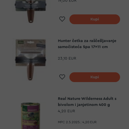
19,00 EUR
Dodaj na listu želja
Kupi
Hunter četka za raščešljavanje
samočisteća Spa 17x11 cm
23,10 EUR
Dodaj na listu želja
Kupi
Real Nature Wilderness Adult s
bivolom i janjetinom 400 g
4,20 EUR
MPC 2.5.2025.:
4,20 EUR