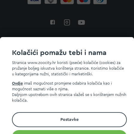
Povratak na vrh
Kolačići pomažu tebi i nama
Stranica www.zoocity.hr koristi (pseće) kolačiće (cookies) za
pružanje boljeg iskustva korištenja stranice. Koristimo kolačiće
© 2026 ZOOCITY. Sva prava zadržana.
u kategorijama nužni, statistički i marketinški.
Ovdje
imaš mogućnost promjene odabira kolačića kao i
mogućnost saznati više o njima.
Daljnjom upotrebom ovih stranica slažeš se s korištenjem nužnih
kolačića.
Postavke