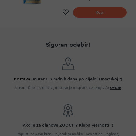
Dodaj na listu želja
Kupi
Siguran odabir!
Dostava
unutar 1-3 radnih dana po cijeloj Hrvatskoj :)
Za narudžbe iznad 49 €, dostava je besplatna. Saznaj više
OVDJE
.
Akcije za članove ZOOCITY Kluba vjernosti :)
Popusti na suhu hranu, pijesak za mačke i poslastice. Pogledaj