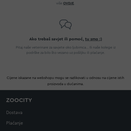
više
OVDJE
.
Ako trebaš savjet ili pomoć,
tu smo :)
Pitaj naše veterinare za savjete oko ljubimca... Ili naše kolege iz
podrške za bilo što vezano uz pošiljku ili plaćanje.
Cijene iskazane na webshopu mogu se razlikovati u odnosu na cijene istih
proizvoda u dućanima.
ZOOCITY
Dostava
Plaćanje