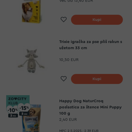
Već od
13,40 EUR
Dodaj na listu želja
Kupi
Trixie igračka za pse pliš rakun s
užetom 33 cm
10,50 EUR
Dodaj na listu želja
Kupi
Happy Dog NaturCroq
poslastica za štence Mini Puppy
100 g
2,40 EUR
MPC 2.5.2025.:
2,39 EUR