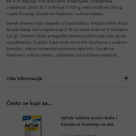
B6 0,15 mg/kg. Sve dobiveno iz sastojaka. Energetska
vrijednost: 2004 kJ / 478 kcal / 100 g. Neto količina: 100 g.
Uvjeti čuvanja: Čuvati na hladnom i suhom mjestu.
Davati dnevno kao nagradu i/ili poslasticu. Preporučena doza
za pse starije od 4 mjeseca je 3-18 komada dnevno (1 komad ≈
3,6 g). Dnevnu dozu prilagoditi tjelesnoj težini psa (vidi upute
na pakiranju). Svježa i čista voda mora biti dostupna u svakom
trenutku. Nakon otvaranja ponovno zatvoriti i čuvati na
hladnom i suhom mjestu, zaštićeno od sunčeve svjetlosti.
Više informacija
Često se kupi sa...
AdTab tablete protiv buha i
krpelja za žvakanje za pse