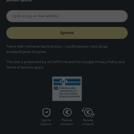
jednom tjedno!
Spremi
Tvoj e-mail tretiramo kao ljubimca - s poštovanjem i bez da ga
proslijeđujemo drugima.
This site is protected by reCAPTCHA and the Google
Privacy Policy
and
Terms of Service
apply.
Sigurna
Plaćanje
Plaćanje
kupovina
pouzećem
virmanom