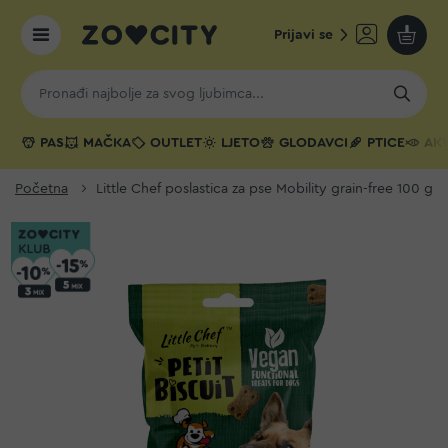
Prijavi se
Moja k
PAS
MAČKA
OUTLET
LJETO
GLODAVCI
PTICE
AKV
Početna
Little Chef poslastica za pse Mobility grain-free 100 g