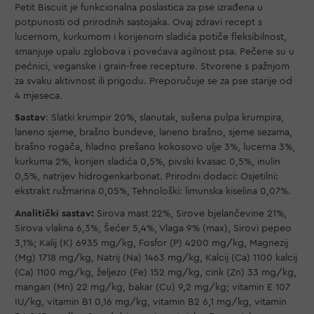
Petit Biscuit je funkcionalna poslastica za pse izrađena u
potpunosti od prirodnih sastojaka. Ovaj zdravi recept s
lucernom, kurkumom i korijenom sladića potiče fleksibilnost,
smanjuje upalu zglobova i povećava agilnost psa. Pečene su u
pećnici, veganske i grain-free recepture. Stvorene s pažnjom
za svaku aktivnost ili prigodu. Preporučuje se za pse starije od
4 mjeseca.
Sastav
: Slatki krumpir 20%, slanutak, sušena pulpa krumpira,
laneno sjeme, brašno bundeve, laneno brašno, sjeme sezama,
brašno rogača, hladno prešano kokosovo ulje 3%, lucerna 3%,
kurkuma 2%, korijen sladića 0,5%, pivski kvasac 0,5%, inulin
0,5%, natrijev hidrogenkarbonat. Prirodni dodaci: Osjetilni:
ekstrakt ružmarina 0,05%, Tehnološki: limunska kiselina 0,07%.
Analitički sastav:
Sirova mast 22%, Sirove bjelančevine 21%,
Sirova vlakna 6,3%, Šećer 5,4%, Vlaga 9% (max), Sirovi pepeo
3,1%; Kalij (K) 6935 mg/kg, Fosfor (P) 4200 mg/kg, Magnezij
(Mg) 1718 mg/kg, Natrij (Na) 1463 mg/kg, Kalcij (Ca) 1100 kalcij
(Ca) 1100 mg/kg, željezo (Fe) 152 mg/kg, cink (Zn) 33 mg/kg,
mangan (Mn) 22 mg/kg, bakar (Cu) 9,2 mg/kg; vitamin E 107
IU/kg, vitamin B1 0,16 mg/kg, vitamin B2 6,1 mg/kg, vitamin