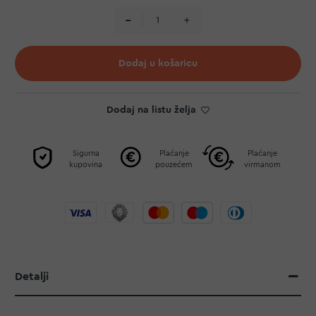
Dodaj u košaricu
Dodaj na listu želja
Sigurna
Plaćanje
Plaćanje
kupovina
pouzećem
virmanom
Detalji