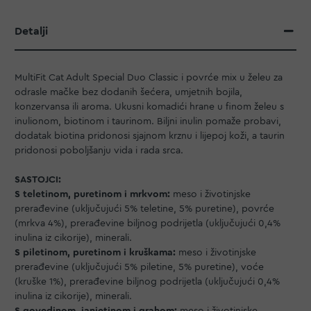
Detalji
MultiFit Cat Adult Special Duo Classic i povrće mix u želeu za
odrasle mačke bez dodanih šećera, umjetnih bojila,
konzervansa ili aroma. Ukusni komadići hrane u finom želeu s
inulionom, biotinom i taurinom. Biljni inulin pomaže probavi,
dodatak biotina pridonosi sjajnom krznu i lijepoj koži, a taurin
pridonosi poboljšanju vida i rada srca.
SASTOJCI:
S teletinom, puretinom i mrkvom:
meso i životinjske
prerađevine (uključujući 5% teletine, 5% puretine), povrće
(mrkva 4%), prerađevine biljnog podrijetla (uključujući 0,4%
inulina iz cikorije), minerali.
S piletinom, puretinom i kruškama:
meso i životinjske
prerađevine (uključujući 5% piletine, 5% puretine), voće
(kruške 1%), prerađevine biljnog podrijetla (uključujući 0,4%
inulina iz cikorije), minerali.
S govedinom, janjetinom i grahom:
meso i životinjske