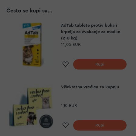
Često se kupi sa...
AdTab tablete protiv buha i
krpelja za žvakanje za mačke
(2-8 kg)
14,05 EUR
Dodaj na listu želja
Kupi
Višekratna vrećica za kupnju
1,10 EUR
Dodaj na listu želja
Kupi