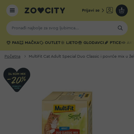
Prijavi se
Moja k
PAS
MAČKA
OUTLET
LJETO
GLODAVCI
PTICE
AKV
Početna
MultiFit Cat Adult Special Duo Classic i povrće mix u ž