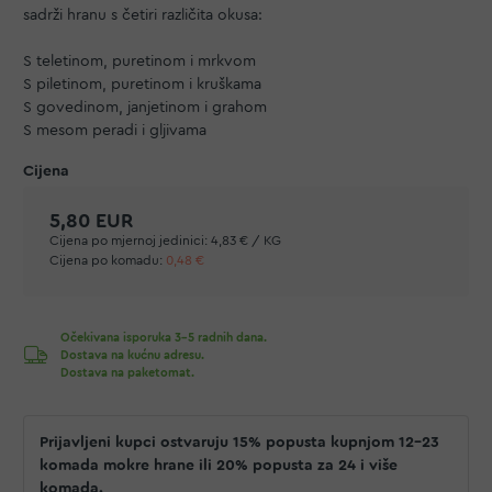
sadrži hranu s četiri različita okusa:
S teletinom, puretinom i mrkvom
S piletinom, puretinom i kruškama
S govedinom, janjetinom i grahom
S mesom peradi i gljivama
5,80 EUR
Cijena po mjernoj jedinici:
4,83 € / KG
Cijena po komadu:
0,48 €
Očekivana isporuka 3-5 radnih dana.
Dostava na kućnu adresu.
Dostava na paketomat.
Prijavljeni kupci ostvaruju 15% popusta kupnjom 12–23
komada mokre hrane ili 20% popusta za 24 i više
komada.