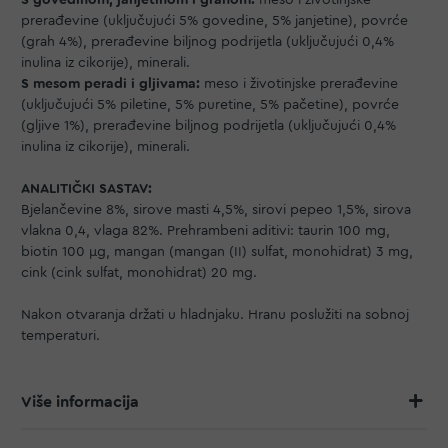
prerađevine (uključujući 5% govedine, 5% janjetine), povrće
(grah 4%), prerađevine biljnog podrijetla (uključujući 0,4%
inulina iz cikorije), minerali.
S mesom peradi i gljivama:
meso i životinjske prerađevine
(uključujući 5% piletine, 5% puretine, 5% pačetine), povrće
(gljive 1%), prerađevine biljnog podrijetla (uključujući 0,4%
inulina iz cikorije), minerali.
ANALITIČKI SASTAV:
Bjelančevine 8%, sirove masti 4,5%, sirovi pepeo 1,5%, sirova
vlakna 0,4, vlaga 82%. Prehrambeni aditivi: taurin 100 mg,
biotin 100 μg, mangan (mangan (II) sulfat, monohidrat) 3 mg,
cink (cink sulfat, monohidrat) 20 mg.
Nakon otvaranja držati u hladnjaku. Hranu poslužiti na sobnoj
temperaturi.
Više informacija