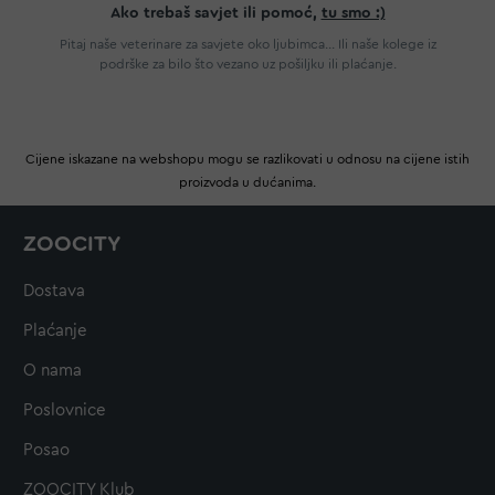
Ako trebaš savjet ili pomoć,
tu smo :)
Pitaj naše veterinare za savjete oko ljubimca... Ili naše kolege iz
podrške za bilo što vezano uz pošiljku ili plaćanje.
Cijene iskazane na webshopu mogu se razlikovati u odnosu na cijene istih
proizvoda u dućanima.
ZOOCITY
Dostava
Plaćanje
O nama
Poslovnice
Posao
ZOOCITY Klub