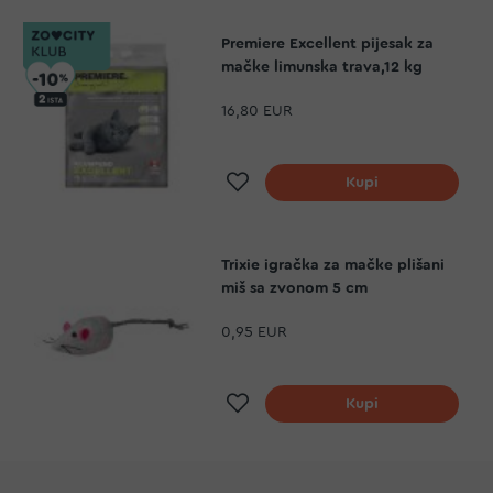
Premiere Excellent pijesak za
mačke limunska trava,12 kg
16,80 EUR
Dodaj na listu želja
Kupi
Trixie igračka za mačke plišani
miš sa zvonom 5 cm
0,95 EUR
Dodaj na listu želja
Kupi