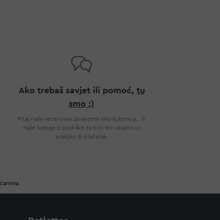
Ako trebaš savjet ili pomoć,
tu
smo :)
Pitaj naše veterinare za savjete oko ljubimca... Ili
naše kolege iz podrške za bilo što vezano uz
pošiljku ili plaćanje.
ućanima.