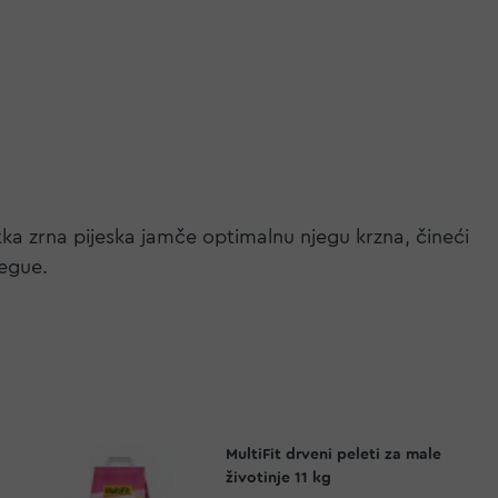
latka zrna pijeska jamče optimalnu njegu krzna, čineći
degue.
MultiFit drveni peleti za male
životinje 11 kg