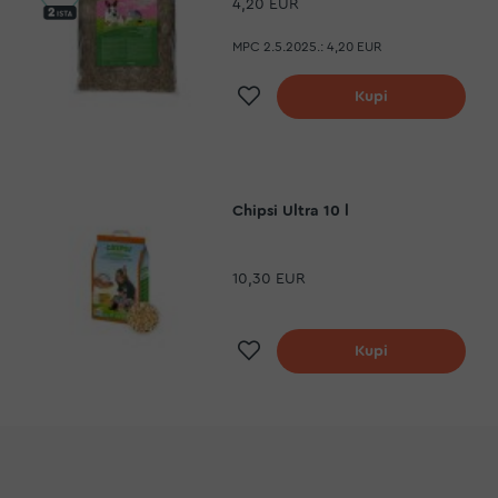
4,20 EUR
MPC 2.5.2025.:
4,20 EUR
a
Dodaj na listu želja
Kupi
Chipsi Ultra 10 l
10,30 EUR
a
Dodaj na listu želja
Kupi