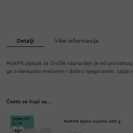
Detalji
Više informacija
MultiFit pijesak za činčile napravljen je od prirodno
ga svilenkasto mekanim i dobro njegovanim. Upija vl
Često se kupi sa...
MultiFit sijeno cvjetno 500 g