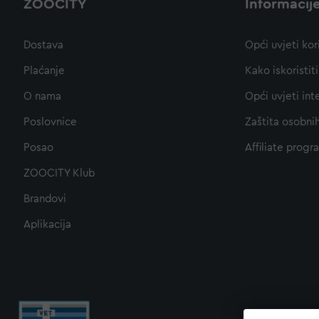
ZOOCITY
Informacij
Dostava
Opći uvjeti kor
Plaćanje
Kako iskoristi
O nama
Opći uvjeti int
Poslovnice
Zaštita osobni
Posao
Affiliate progr
ZOOCITY Klub
Brandovi
Aplikacija