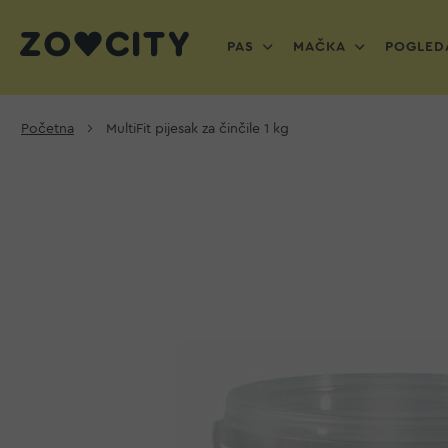
PAS
MAČKA
POGLEDA
Početna
MultiFit pijesak za činčile 1 kg