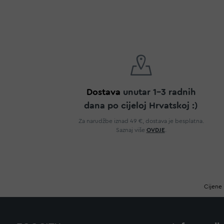
Dostava
unutar 1-3 radnih
dana po cijeloj Hrvatskoj :)
Za narudžbe iznad 49 €, dostava je besplatna.
Saznaj više
OVDJE
.
Cijene 