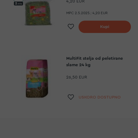
4,20 EUR
MPC 2.5.2025.:
4,20 EUR
Dodaj na listu želj
Kupi
MultiFit stelja od peletirane
slame 24 kg
26,50 EUR
Dodaj na listu želj
USKORO DOSTUPNO