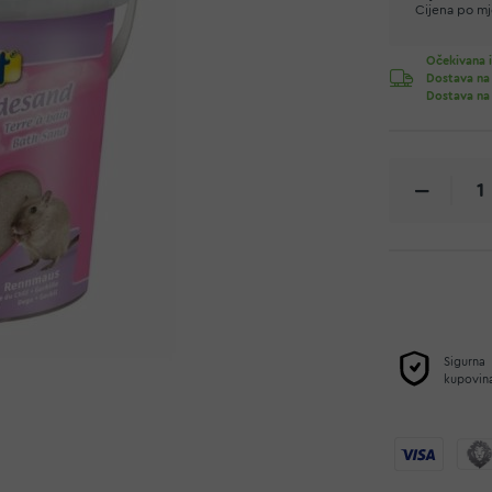
Cijena po mje
Očekivana i
Dostava na
Dostava na
Sigurna
kupovin