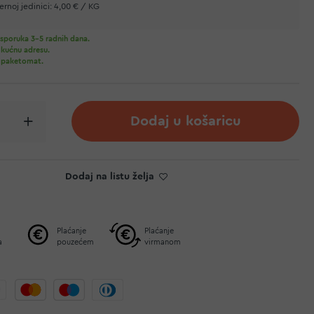
rnoj jedinici:
4,00 € / KG
sporuka 3-5 radnih dana.
 kućnu adresu.
 paketomat.
Dodaj u košaricu
Dodaj na listu želja
Plaćanje
Plaćanje
a
pouzećem
virmanom