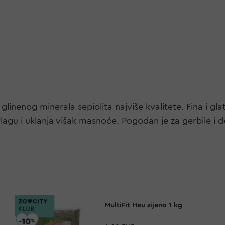
g glinenog minerala sepiolita najviše kvalitete. Fina i g
agu i uklanja višak masnoće. Pogodan je za gerbile i 
MultiFit Heu sijeno 1 kg