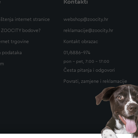
e
Kontakti
ištenja internet stranice
webshop@zoocity.hr
ti ZOOCITY bodove?
reklamacije@zoocity.hr
ernet trgovine
Kontakt obrazac
h podataka
01/6886-974
pon - pet, 7:00 - 17:00
am
Česta pitanja i odgovori
Povrati, zamjene i reklamacije