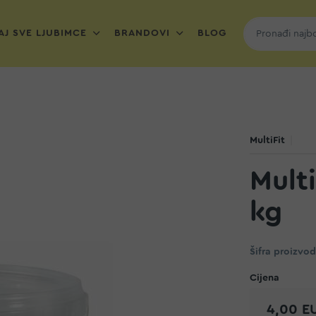
J SVE LJUBIMCE
BRANDOVI
BLOG
MultiFit
Multi
kg
Šifra proizvo
4,00 E