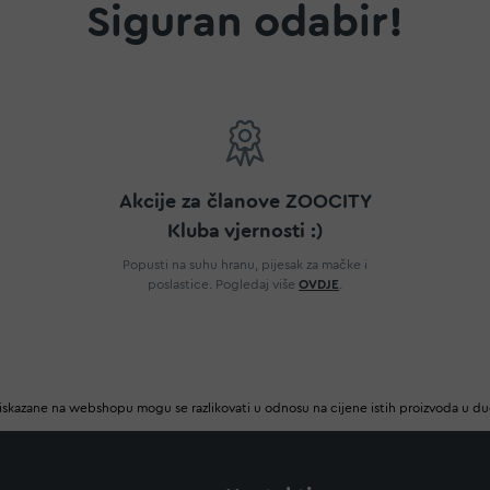
Siguran odabir!
Akcije za članove ZOOCITY
Kluba vjernosti :)
Popusti na suhu hranu, pijesak za mačke i
poslastice. Pogledaj više
OVDJE
.
iskazane na webshopu mogu se razlikovati u odnosu na cijene istih proizvoda u d