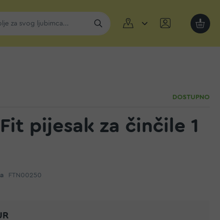
Moja k
DOSTUPNO
Fit pijesak za činčile 1
da
FTN00250
UR