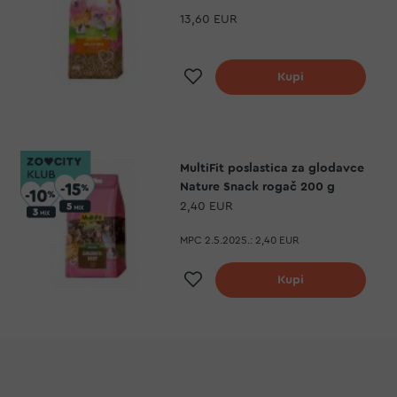
13,60 EUR
Dodaj na listu želja
Kupi
MultiFit poslastica za glodavce
Nature Snack rogač 200 g
2,40 EUR
MPC 2.5.2025.:
2,40 EUR
Dodaj na listu želja
Kupi