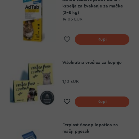
krpelja za žvakanje za mačke
(2-8 kg)
14,05 EUR
Dodaj na listu želja
Kupi
Višekratna vrećica za kupnju
1,10 EUR
Dodaj na listu želja
Kupi
Ferplast Scoop lopatica za
mačji pijesak