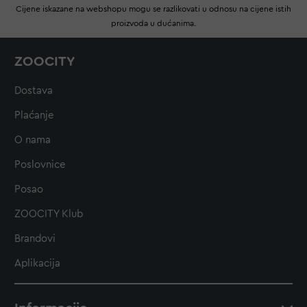
Cijene iskazane na webshopu mogu se razlikovati u odnosu na cijene istih
proizvoda u dućanima.
ZOOCITY
Dostava
Plaćanje
O nama
Poslovnice
Posao
ZOOCITY Klub
Brandovi
Aplikacija