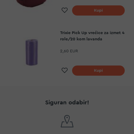
Dodaj na listu želja
Kupi
Trixie Pick Up vrećice za izmet 4
role/20 kom lavanda
2,60 EUR
Dodaj na listu želja
Kupi
Siguran odabir!