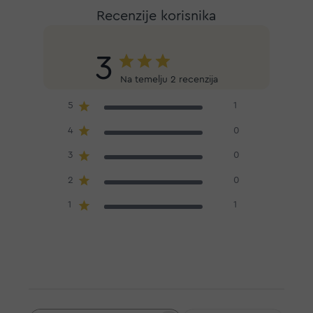
Recenzije korisnika
3
Na temelju 2 recenzija
5
1
4
0
3
0
2
0
1
1