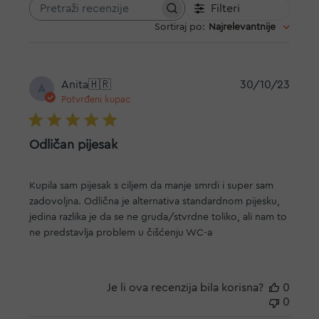
Filteri
Pretraži
Sortiraj po
:
Najrelevantnije
recenzije
Datu
Anita
🇭🇷
30/10/23
A
objav
Potvrđeni kupac
Odličan pijesak
Kupila sam pijesak s ciljem da manje smrdi i super sam
zadovoljna. Odlična je alternativa standardnom pijesku,
jedina razlika je da se ne gruda/stvrdne toliko, ali nam to
ne predstavlja problem u čišćenju WC-a
Je li ova recenzija bila korisna?
0
0