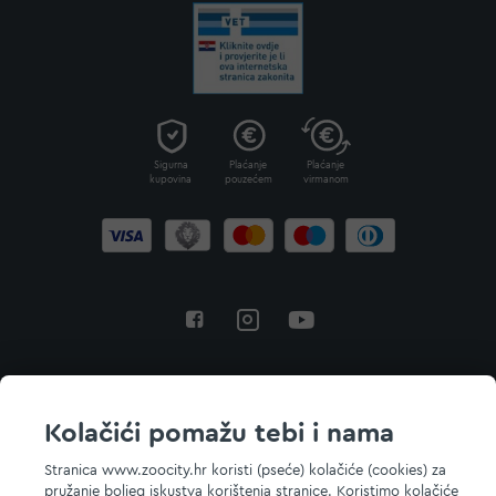
Sigurna
Plaćanje
Plaćanje
kupovina
pouzećem
virmanom
Povratak na vrh
Kolačići pomažu tebi i nama
Stranica www.zoocity.hr koristi (pseće) kolačiće (cookies) za
pružanje boljeg iskustva korištenja stranice. Koristimo kolačiće
© 2026 ZOOCITY. Sva prava zadržana.