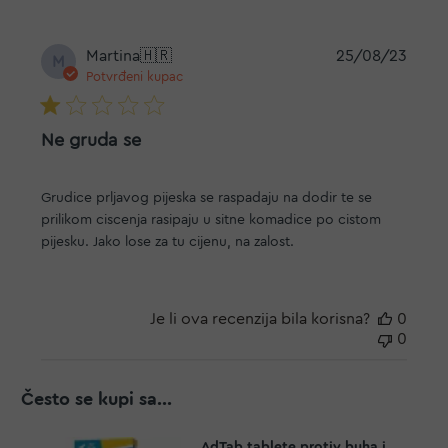
Datu
Martina
🇭🇷
25/08/23
M
objav
Potvrđeni kupac
Ne gruda se
Grudice prljavog pijeska se raspadaju na dodir te se
prilikom ciscenja rasipaju u sitne komadice po cistom
pijesku. Jako lose za tu cijenu, na zalost.
Je li ova recenzija bila korisna?
0
0
Često se kupi sa...
AdTab tablete protiv buha i