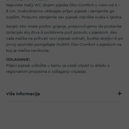
Napunite mačji WC slojem pijeska Öko-Comfort u visini od 6 –
8 cm. Svakodnevno uklanjajte prljavi pijesak i zamijenite ga
svježim. Potpuno zamijenite sav pijesak otprilike svaka 4 tjedna.
Savjet: Ako imate podno grijanje, preporučujemo da postavite
izolacijski sloj drva ili polistirena pod posudu s pijeskom. Ako
vaša mačka ne prihvati novi pijesak odmah, budite strpljivi ili pri
prvoj upotrebi pomiješajte MultiFit Öko-Comfort s pijeskom na
koji je mačka naviknuta.
ODLAGANJE:
Prljavi pijesak odložite u kantu za ostali otpad (u skladu s
regionalnim propisima o odlaganju otpada).
Više informacija