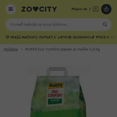
Prijavi se
Moja k
PAS
MAČKA
OUTLET
LJETO
GLODAVCI
PTICE
AKV
Početna
MultiFit Eco Comfort pijesak za mačke 4,5 kg