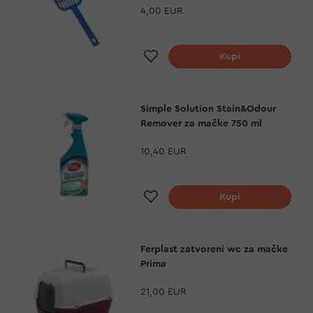
4,00 EUR
Dodaj na listu želja
Kupi
Simple Solution Stain&Odour
Remover za mačke 750 ml
10,40 EUR
Dodaj na listu želja
Kupi
Ferplast zatvoreni wc za mačke
Prima
21,00 EUR