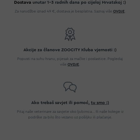
Dostava
unutar 1-3 radnih dana po cijeloj Hrvatskoj :)
Za narudžbe iznad 49 €, dostava je besplatna. Saznaj više
OVDJE
.
Akcije za članove ZOOCITY Kluba vjernosti :)
Popusti na suhu hranu, pijesak za mačke i poslastice. Pogledaj
više
OVDJE
.
Ako trebaš savjet ili pomoć,
tu smo :)
Pitaj naše veterinare za savjete oko ljubimca... Ili naše kolege iz
podrške za bilo što vezano uz pošiljku ili plaćanje.