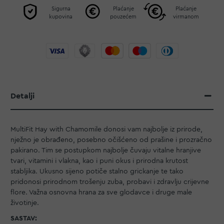
Sigurna
Plaćanje
Plaćanje
kupovina
pouzećem
virmanom
Detalji
MultiFit Hay with Chamomile donosi vam najbolje iz prirode,
nježno je obrađeno, posebno očišćeno od prašine i prozračno
pakirano. Tim se postupkom najbolje čuvaju vitalne hranjive
tvari, vitamini i vlakna, kao i puni okus i prirodna krutost
stabljika. Ukusno sijeno potiče stalno grickanje te tako
pridonosi prirodnom trošenju zuba, probavi i zdravlju crijevne
flore. Važna osnovna hrana za sve glodavce i druge male
životinje.
SASTAV: