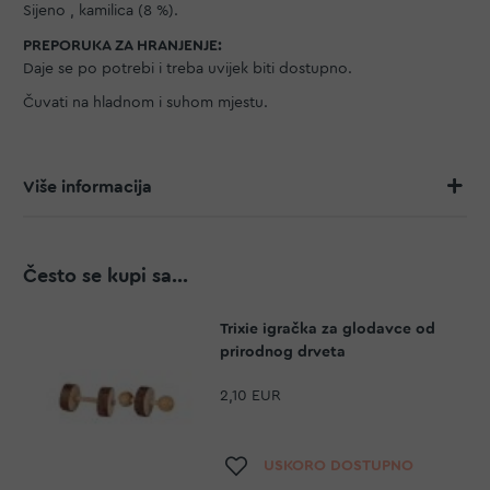
Sijeno , kamilica (8 %).
PREPORUKA ZA HRANJENJE:
Daje se po potrebi i treba uvijek biti dostupno.
Čuvati na hladnom i suhom mjestu.
Više informacija
Često se kupi sa...
Trixie igračka za glodavce od
prirodnog drveta
2,10 EUR
Dodaj na listu želja
USKORO DOSTUPNO