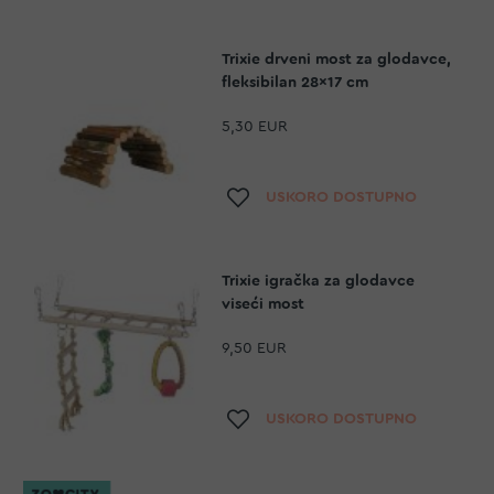
Trixie drveni most za glodavce,
fleksibilan 28x17 cm
5,30 EUR
Dodaj na listu želja
USKORO DOSTUPNO
Trixie igračka za glodavce
viseći most
9,50 EUR
Dodaj na listu želja
USKORO DOSTUPNO