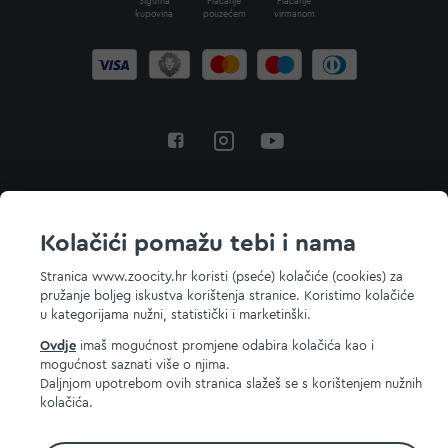
Sigurna
Plaćanje
Plaćanje
kupovina
pouzećem
virmanom
Povratak na vrh
Kolačići pomažu tebi i nama
Stranica www.zoocity.hr koristi (pseće) kolačiće (cookies) za
pružanje boljeg iskustva korištenja stranice. Koristimo kolačiće
© 2026 ZOOCITY. Sva prava zadržana.
u kategorijama nužni, statistički i marketinški.
Ovdje
imaš mogućnost promjene odabira kolačića kao i
mogućnost saznati više o njima.
Daljnjom upotrebom ovih stranica slažeš se s korištenjem nužnih
kolačića.