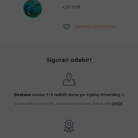
4,20 EUR
Dodaj na listu želja
USKORO DOSTUPNO
Siguran odabir!
Dostava
unutar 1-3 radnih dana po cijeloj Hrvatskoj :)
Za narudžbe iznad 49 €, dostava je besplatna. Saznaj više
OVDJE
.