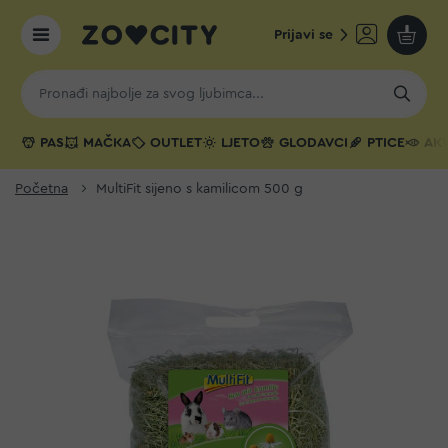
Prijavi se
Moja k
PAS
MAČKA
OUTLET
LJETO
GLODAVCI
PTICE
AKV
Početna
MultiFit sijeno s kamilicom 500 g