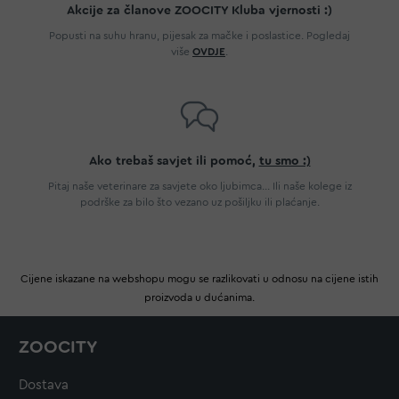
Akcije za članove ZOOCITY Kluba vjernosti :)
Popusti na suhu hranu, pijesak za mačke i poslastice. Pogledaj
više
OVDJE
.
Ako trebaš savjet ili pomoć,
tu smo :)
Pitaj naše veterinare za savjete oko ljubimca... Ili naše kolege iz
podrške za bilo što vezano uz pošiljku ili plaćanje.
Cijene iskazane na webshopu mogu se razlikovati u odnosu na cijene istih
proizvoda u dućanima.
ZOOCITY
Dostava