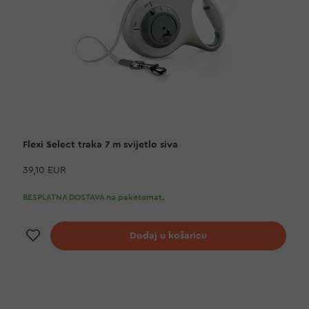
Flexi Select traka 7 m svijetlo siva
39,10 EUR
BESPLATNA DOSTAVA na paketomat.
Dodaj na listu želja
Dodaj u košaricu