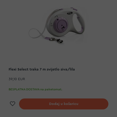
Flexi Select traka 7 m svijetlo siva/lila
39,10 EUR
BESPLATNA DOSTAVA na paketomat.
Dodaj na listu želja
Dodaj u košaricu