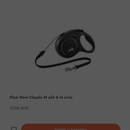
Flexi New Classic M uže 8 m crna
19,00 EUR
Dodaj na listu želja
Dodaj u košaricu