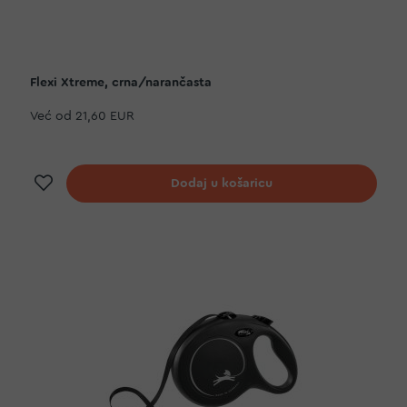
Flexi Xtreme, crna/narančasta
Već od
21,60 EUR
Dodaj na listu želja
Dodaj u košaricu