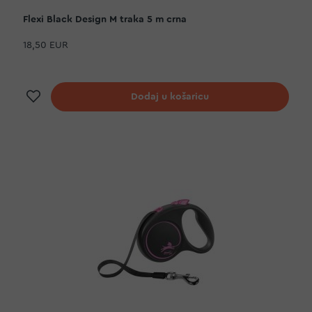
Flexi Black Design M traka 5 m crna
18,50 EUR
Dodaj na listu želja
Dodaj u košaricu