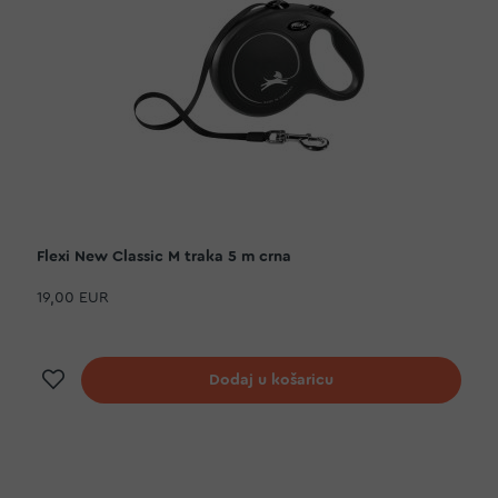
Flexi New Classic M traka 5 m crna
19,00 EUR
Dodaj na listu želja
Dodaj u košaricu