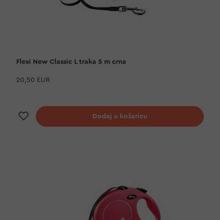
Flexi New Classic L traka 5 m crna
20,50 EUR
Dodaj na listu želja
Dodaj u košaricu