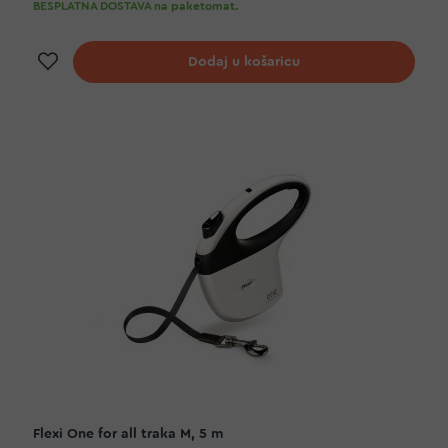
BESPLATNA DOSTAVA na paketomat.
Dodaj na listu želja
Dodaj u košaricu
Flexi One for all traka M, 5 m