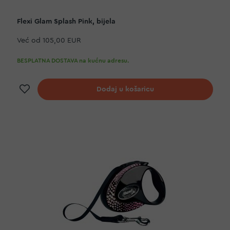
Flexi Glam Splash Pink, bijela
Već od
105,00 EUR
BESPLATNA DOSTAVA na kućnu adresu.
Dodaj na listu želja
Dodaj u košaricu