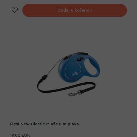
Dodaj na listu želja
Dodaj u košaricu
Flexi New Classic M uže 8 m plava
19,00 EUR