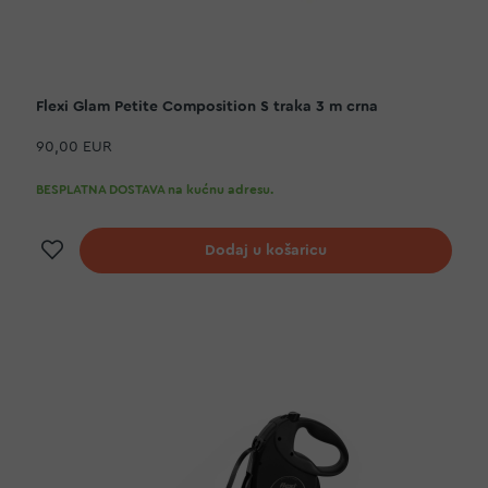
Flexi Glam Petite Composition S traka 3 m crna
90,00 EUR
BESPLATNA DOSTAVA na kućnu adresu.
Dodaj na listu želja
Dodaj u košaricu