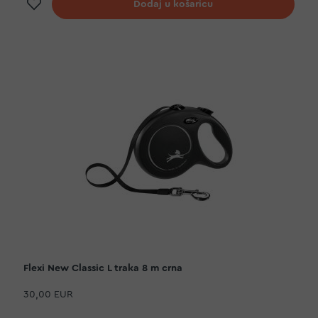
Dodaj na listu želja
Dodaj u košaricu
Flexi New Classic L traka 8 m crna
30,00 EUR