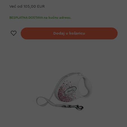
Već od
105,00 EUR
BESPLATNA DOSTAVA na kućnu adresu.
Dodaj na listu želja
Dodaj u košaricu