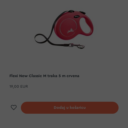
Flexi New Classic M traka 5 m crvena
19,00 EUR
Dodaj na listu želja
Dodaj u košaricu