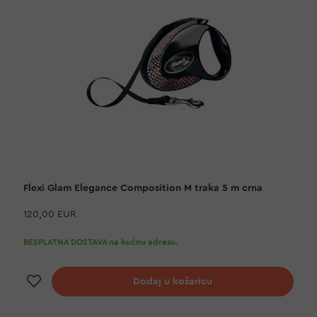
Flexi Glam Elegance Composition M traka 5 m crna
120,00 EUR
BESPLATNA DOSTAVA na kućnu adresu.
Dodaj na listu želja
Dodaj u košaricu