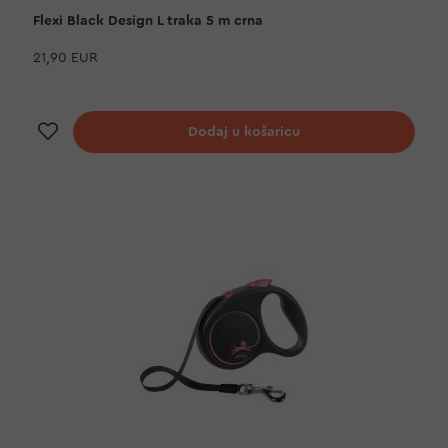
Flexi Black Design L traka 5 m crna
21,90 EUR
Dodaj na listu želja
Dodaj u košaricu