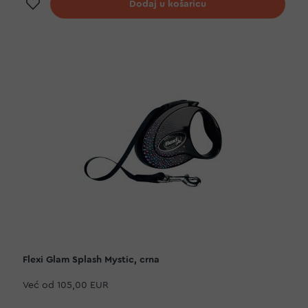
Dodaj na listu želja
Dodaj u košaricu
Flexi Glam Splash Mystic, crna
Već od
105,00 EUR