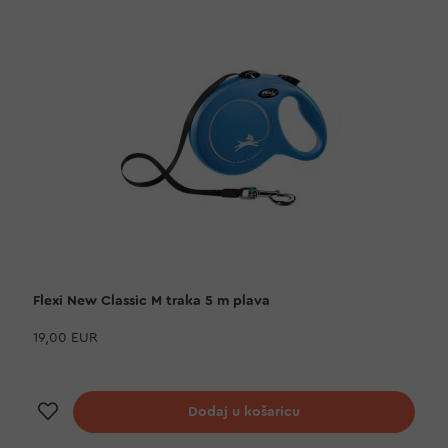
Flexi New Classic M traka 5 m plava
19,00 EUR
Dodaj na listu želja
Dodaj u košaricu