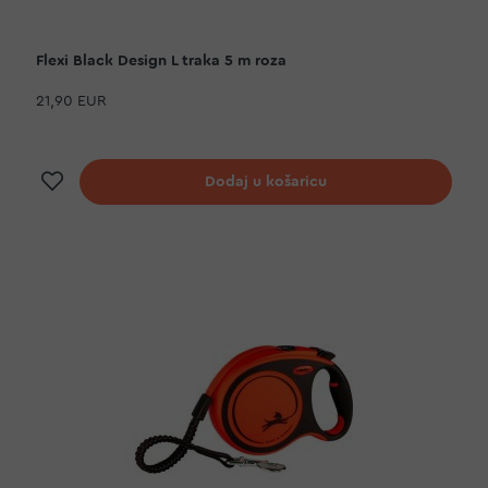
Flexi Black Design L traka 5 m roza
21,90 EUR
Dodaj na listu želja
Dodaj u košaricu