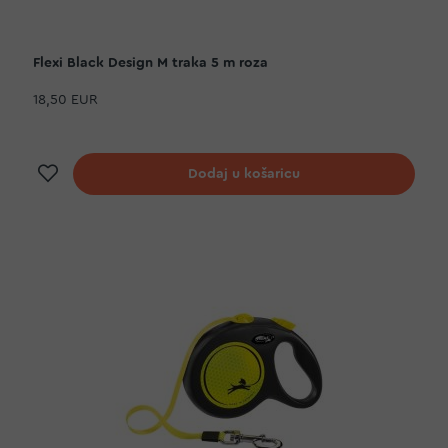
Flexi Black Design M traka 5 m roza
18,50 EUR
Dodaj na listu želja
Dodaj u košaricu