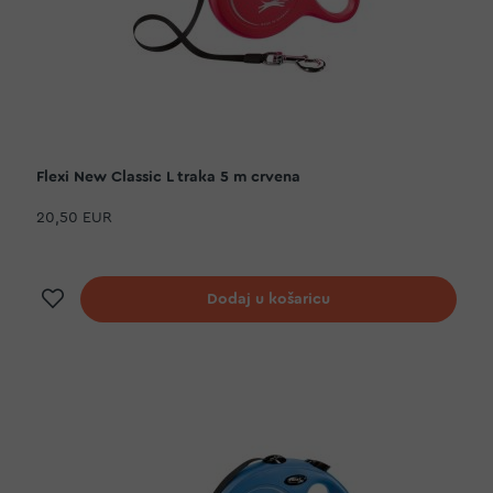
Flexi New Classic L traka 5 m crvena
20,50 EUR
Dodaj na listu želja
Dodaj u košaricu