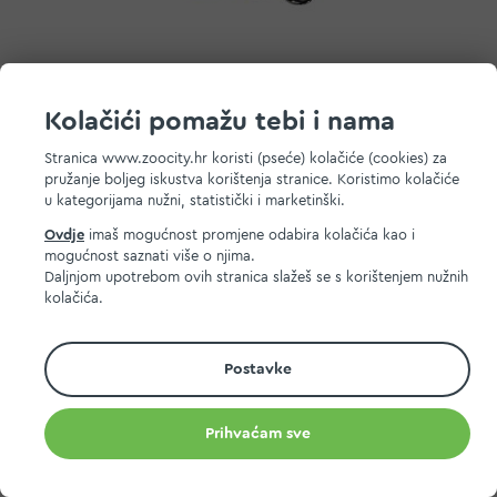
Flexi New Neon traka, neon žuta
Kolačići pomažu tebi i nama
Već od
17,80 EUR
Stranica www.zoocity.hr koristi (pseće) kolačiće (cookies) za
pružanje boljeg iskustva korištenja stranice. Koristimo kolačiće
u kategorijama nužni, statistički i marketinški.
Dodaj na listu želja
Dodaj u košaricu
Ovdje
imaš mogućnost promjene odabira kolačića kao i
mogućnost saznati više o njima.
Daljnjom upotrebom ovih stranica slažeš se s korištenjem nužnih
kolačića.
Postavke
Prihvaćam sve