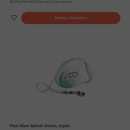
BESPLATNA DOSTAVA na kućnu adresu.
Dodaj na listu želja
Dodaj u košaricu
Flexi Glam Splash Ocean, bijela