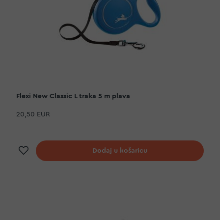
Flexi New Classic L traka 5 m plava
20,50 EUR
Dodaj na listu želja
Dodaj u košaricu