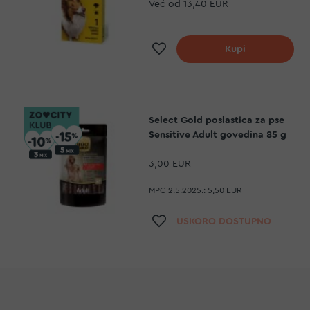
Već od
13,40 EUR
Dodaj na listu želj
Kupi
Select Gold poslastica za pse
Sensitive Adult govedina 85 g
3,00 EUR
MPC 2.5.2025.:
5,50 EUR
Dodaj na listu želj
USKORO DOSTUPNO