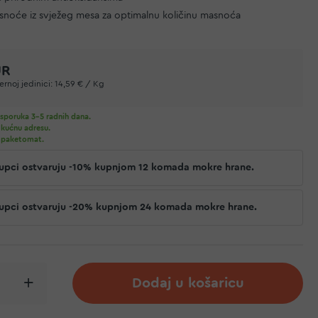
asnoće iz svježeg mesa za optimalnu količinu masnoća
UR
rnoj jedinici:
14,59 € / Kg
sporuka 3-5 radnih dana.
 kućnu adresu.
 paketomat.
 kupci ostvaruju -10% kupnjom 12 komada mokre hrane.
 kupci ostvaruju -20% kupnjom 24 komada mokre hrane.
Dodaj u košaricu