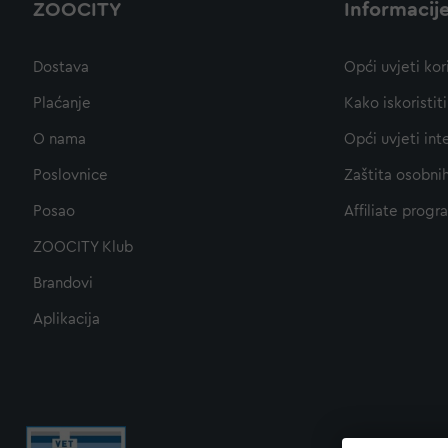
ZOOCITY
Informacij
Dostava
Opći uvjeti kor
Plaćanje
Kako iskoristi
O nama
Opći uvjeti int
Poslovnice
Zaštita osobni
Posao
Affiliate progr
ZOOCITY Klub
Brandovi
Aplikacija