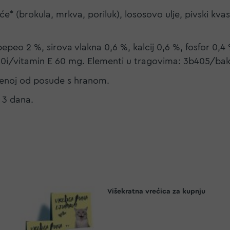
e* (brokula, mrkva, poriluk), lososovo ulje, pivski kvas
pepeo 2 %, sirova vlakna 0,6 %, kalcij 0,6 %, fosfor 0,4
00i/vitamin E 60 mg. Elementi u tragovima: 3b405/ba
ljenoj od posude s hranom.
e 3 dana.
Višekratna vrećica za kupnju