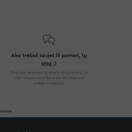
Ako trebaš savjet ili pomoć,
tu
smo :)
Pitaj naše veterinare za savjete oko ljubimca... Ili
naše kolege iz podrške za bilo što vezano uz
pošiljku ili plaćanje.
ućanima.