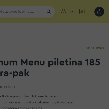
Moja k
DOSTUPNO
inum Menu piletina 185
tra-pak
da
PLT001
 83% svježih i ukusnih komada peradi
rumpir kao izvor visoko kvalitetnih ugljikohidrata
 prirodnim antioksidansima