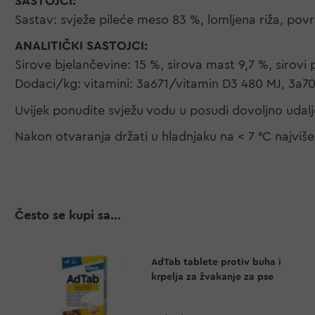
SASTOJCI:
Sastav: svježe pileće meso 83 %, lomljena riža, povrć
ANALITIČKI SASTOJCI:
Sirove bjelančevine: 15 %, sirova mast 9,7 %, sirovi 
Dodaci/kg: vitamini: 3a671/vitamin D3 480 MJ, 3a7
Uvijek ponudite svježu vodu u posudi dovoljno uda
Nakon otvaranja držati u hladnjaku na < 7 °C najviš
Često se kupi sa...
AdTab tablete protiv buha i
krpelja za žvakanje za pse