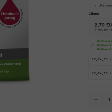
Ulja i m
2,70 E
Cijena po mje
Očekivana i
Dostava na
Dostava na
Prijavljeni
Prijavljeni