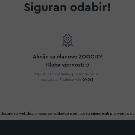
Siguran odabir!
Akcije za članove ZOOCITY
Kluba vjernosti :)
Popusti na suhu hranu, pijesak za mačke i
poslastice. Pogledaj više
OVDJE
.
iskazane na webshopu mogu se razlikovati u odnosu na cijene istih proizvoda u d