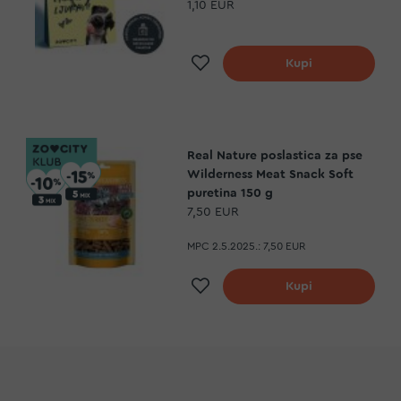
1,10 EUR
a
Dodaj na listu želja
Kupi
Real Nature poslastica za pse
Wilderness Meat Snack Soft
puretina 150 g
7,50 EUR
MPC 2.5.2025.:
7,50 EUR
a
Dodaj na listu želja
Kupi