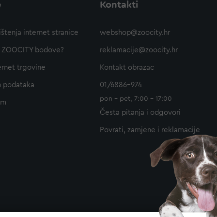
e
Kontakti
ištenja internet stranice
webshop@zoocity.hr
ti ZOOCITY bodove?
reklamacije@zoocity.hr
ernet trgovine
Kontakt obrazac
h podataka
01/6886-974
pon - pet, 7:00 - 17:00
am
Česta pitanja i odgovori
Povrati, zamjene i reklamacije