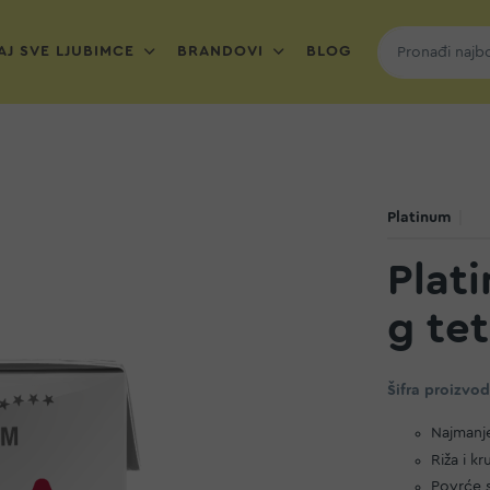
J SVE LJUBIMCE
BRANDOVI
BLOG
Platinum
Plat
g te
Šifra proizvo
Najmanje
Riža i k
Povrće s