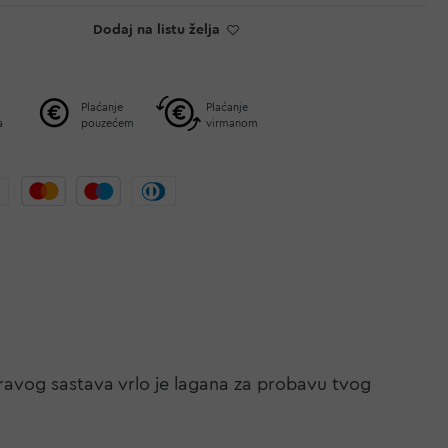
Dodaj na listu želja
Plaćanje
Plaćanje
a
pouzećem
virmanom
dravog sastava vrlo je lagana za probavu tvog