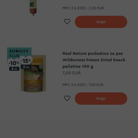
MPC 2.5.2025.:
2,20 EUR
Dodaj na listu želja
Kupi
Real Nature poslastica za pse
Wilderness Freeze Dried Snack
pačetina 100 g
7,00 EUR
MPC 2.5.2025.:
7,00 EUR
Dodaj na listu želja
Kupi