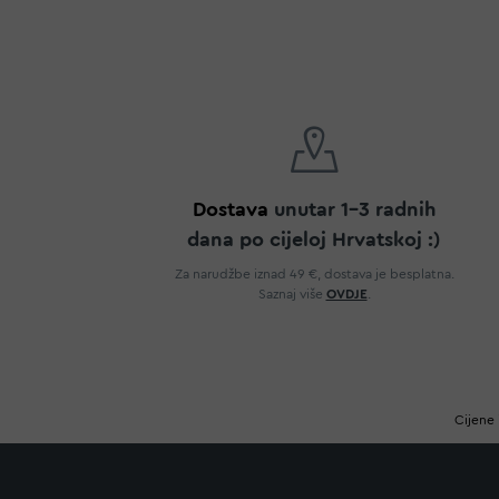
Dostava
unutar 1-3 radnih
dana po cijeloj Hrvatskoj :)
Za narudžbe iznad 49 €, dostava je besplatna.
Saznaj više
OVDJE
.
Cijene 