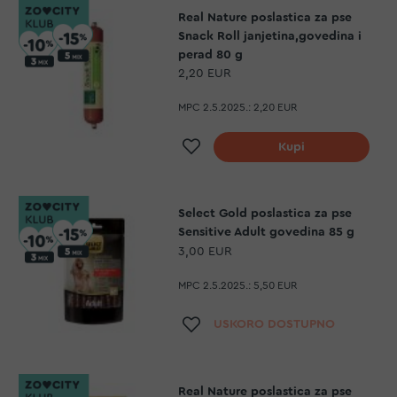
Real Nature poslastica za pse
Snack Roll janjetina,govedina i
perad 80 g
2,20 EUR
MPC 2.5.2025.:
2,20 EUR
Dodaj na listu želja
Kupi
Select Gold poslastica za pse
Sensitive Adult govedina 85 g
3,00 EUR
MPC 2.5.2025.:
5,50 EUR
Dodaj na listu želja
USKORO DOSTUPNO
Real Nature poslastica za pse