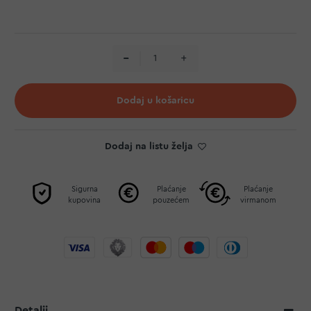
Dodaj u košaricu
Dodaj na listu želja
Sigurna
Plaćanje
Plaćanje
kupovina
pouzećem
virmanom
Detalji