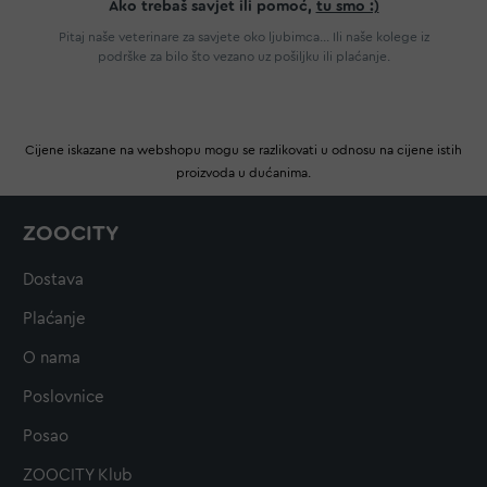
Ako trebaš savjet ili pomoć,
tu smo :)
Pitaj naše veterinare za savjete oko ljubimca... Ili naše kolege iz
podrške za bilo što vezano uz pošiljku ili plaćanje.
Cijene iskazane na webshopu mogu se razlikovati u odnosu na cijene istih
proizvoda u dućanima.
ZOOCITY
Dostava
Plaćanje
O nama
Poslovnice
Posao
ZOOCITY Klub