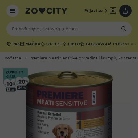
Prijavi se
Moja k
PAS
MAČKA
OUTLET
LJETO
GLODAVCI
PTICE
AKV
Početna
Premiere Meati Sensitive govedina i krumpir, konzerva