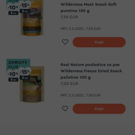
Wilderness Meat Snack Soft
puretina 150 g
7,50 EUR
MPC 2.5.2025.:
7,50 EUR
Dodaj na listu želja
Kupi
Real Nature poslastica za pse
Wilderness Freeze Dried Snack
pačetina 100 g
7,00 EUR
MPC 2.5.2025.:
7,00 EUR
Dodaj na listu želja
Kupi