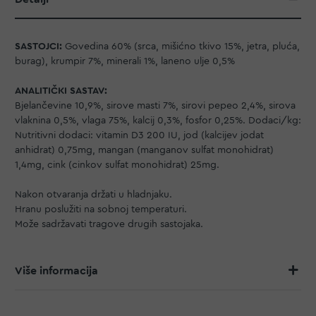
SASTOJCI:
Govedina 60% (srca, mišićno tkivo 15%, jetra, pluća,
burag), krumpir 7%, minerali 1%, laneno ulje 0,5%
ANALITIČKI SASTAV:
Bjelančevine 10,9%, sirove masti 7%, sirovi pepeo 2,4%, sirova
vlaknina 0,5%, vlaga 75%, kalcij 0,3%, fosfor 0,25%. Dodaci/kg:
Nutritivni dodaci: vitamin D3 200 IU, jod (kalcijev jodat
anhidrat) 0,75mg, mangan (manganov sulfat monohidrat)
1,4mg, cink (cinkov sulfat monohidrat) 25mg.
Nakon otvaranja držati u hladnjaku.
Hranu poslužiti na sobnoj temperaturi.
Može sadržavati tragove drugih sastojaka.
Više informacija