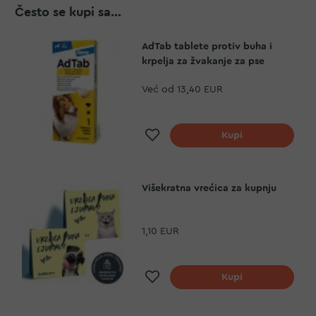
Često se kupi sa...
AdTab tablete protiv buha i
krpelja za žvakanje za pse
Već od
13,40 EUR
Dodaj na listu želja
Kupi
Višekratna vrećica za kupnju
1,10 EUR
Dodaj na listu želja
Kupi