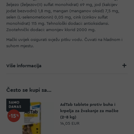
željezo (željezov(II) sulfat monohidrat) 69 mg, jod (kalcijev
jodat bezvodni) 1,8 mg, mangan (manganov oksid) 7,5 mg,
selen (L-selenometionin) 0,05 mg, cink (cinkov sulfat
monohidrat) 115 mg. Tehnološki dodaci: antioksidansi.
Zootehnički dodaci: amonijev klorid 2000 mg.
Mački uvijek osigurati svježu pitku vodu. Čuvati na hladnom i
suhom mjestu.
Više informacija
Često se kupi sa...
AdTab tablete protiv buha i
krpelja za žvakanje za mačke
(2-8 kg)
14,05 EUR