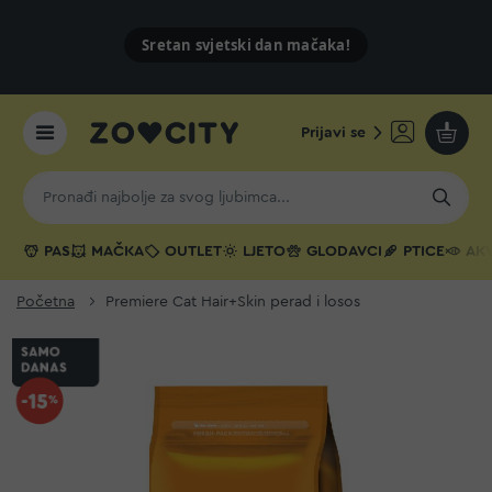
Sretan svjetski dan mačaka!
Prijavi se
Moja k
PAS
MAČKA
OUTLET
LJETO
GLODAVCI
PTICE
AKV
Početna
Premiere Cat Hair+Skin perad i losos