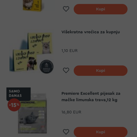
Dodaj na listu želja
Kupi
Višekratna vrećica za kupnju
1,10 EUR
Dodaj na listu želja
Kupi
Premiere Excellent pijesak za
mačke limunska trava,12 kg
16,80 EUR
Dodaj na listu želja
Kupi