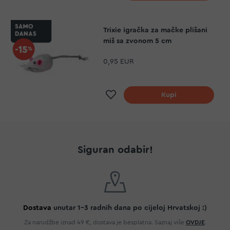
Trixie igračka za mačke plišani
miš sa zvonom 5 cm
0,95 EUR
Dodaj na listu želja
Kupi
Siguran odabir!
Dostava
unutar 1-3 radnih dana po cijeloj Hrvatskoj :)
Za narudžbe iznad 49 €, dostava je besplatna. Saznaj više
OVDJE
.