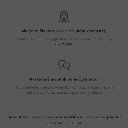
Akcije za članove ZOOCITY Kluba vjernosti :)
Popusti na suhu hranu, pijesak za mačke i poslastice. Pogledaj
više
OVDJE
.
Ako trebaš savjet ili pomoć,
tu smo :)
Pitaj naše veterinare za savjete oko ljubimca... Ili naše kolege iz
podrške za bilo što vezano uz pošiljku ili plaćanje.
Cijene iskazane na webshopu mogu se razlikovati u odnosu na cijene istih
proizvoda u dućanima.