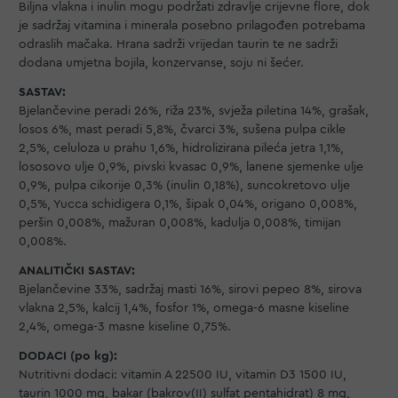
Biljna vlakna i inulin mogu podržati zdravlje crijevne flore, dok
je sadržaj vitamina i minerala posebno prilagođen potrebama
odraslih mačaka. Hrana sadrži vrijedan taurin te ne sadrži
dodana umjetna bojila, konzervanse, soju ni šećer.
SASTAV:
Bjelančevine peradi 26%, riža 23%, svježa piletina 14%, grašak,
losos 6%, mast peradi 5,8%, čvarci 3%, sušena pulpa cikle
2,5%, celuloza u prahu 1,6%, hidrolizirana pileća jetra 1,1%,
lososovo ulje 0,9%, pivski kvasac 0,9%, lanene sjemenke ulje
0,9%, pulpa cikorije 0,3% (inulin 0,18%), suncokretovo ulje
0,5%, Yucca schidigera 0,1%, šipak 0,04%, origano 0,008%,
peršin 0,008%, mažuran 0,008%, kadulja 0,008%, timijan
0,008%.
ANALITIČKI SASTAV:
Bjelančevine 33%, sadržaj masti 16%, sirovi pepeo 8%, sirova
vlakna 2,5%, kalcij 1,4%, fosfor 1%, omega-6 masne kiseline
2,4%, omega-3 masne kiseline 0,75%.
DODACI (po kg):
Nutritivni dodaci: vitamin A 22500 IU, vitamin D3 1500 IU,
taurin 1000 mg, bakar (bakrov(II) sulfat pentahidrat) 8 mg,