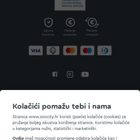
Sigurna
Plaćanje
Plaćanje
kupovina
pouzećem
virmanom
Povratak na vrh
Kolačići pomažu tebi i nama
Stranica www.zoocity.hr koristi (pseće) kolačiće (cookies) za
pružanje boljeg iskustva korištenja stranice. Koristimo kolačiće
© 2026 ZOOCITY. Sva prava zadržana.
u kategorijama nužni, statistički i marketinški.
Ovdje
imaš mogućnost promjene odabira kolačića kao i