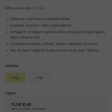
Šifra proizvoda
FTN484
Potpuna suha hrana za odrasle mačke
S peradi, lososom i 14% svježe piletine
Omega-3 i omega-6 masne kiseline mogu pridonijeti sjajnoj
dlaci i zdravoj koži
S pivskim kvascem, cinkom, biljnim vlaknima i inulinom
Bez dodanih umjetnih bojila, konzervansa, soje i šećera
Veličina
2 kg
4 kg
11,50 EUR
MPC 2.5.2025.:
11,50 EUR