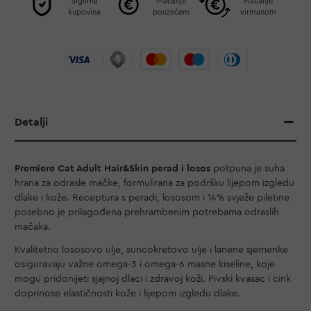
Sigurna
Plaćanje
Plaćanje
kupovina
pouzećem
virmanom
Detalji
Premiere Cat Adult Hair&Skin perad i losos
potpuna je suha
hrana za odrasle mačke, formulirana za podršku lijepom izgledu
dlake i kože. Receptura s peradi, lososom i 14% svježe piletine
posebno je prilagođena prehrambenim potrebama odraslih
mačaka.
Kvalitetno lososovo ulje, suncokretovo ulje i lanene sjemenke
osiguravaju važne omega-3 i omega-6 masne kiseline, koje
mogu pridonijeti sjajnoj dlaci i zdravoj koži. Pivski kvasac i cink
doprinose elastičnosti kože i lijepom izgledu dlake.