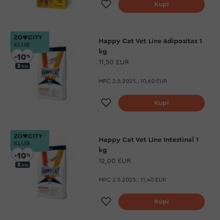
Dodaj na listu želja
Kupi
Happy Cat Vet Line Adipositas 1
kg
11,50 EUR
MPC 2.5.2025.:
10,60 EUR
Dodaj na listu želja
Kupi
Happy Cat Vet Line Intestinal 1
kg
12,00 EUR
MPC 2.5.2025.:
11,40 EUR
Dodaj na listu želja
Kupi