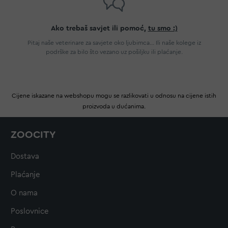
Ako trebaš savjet ili pomoć,
tu smo :)
Pitaj naše veterinare za savjete oko ljubimca... Ili naše kolege iz
podrške za bilo što vezano uz pošiljku ili plaćanje.
Cijene iskazane na webshopu mogu se razlikovati u odnosu na cijene istih
proizvoda u dućanima.
ZOOCITY
Dostava
Plaćanje
O nama
Poslovnice