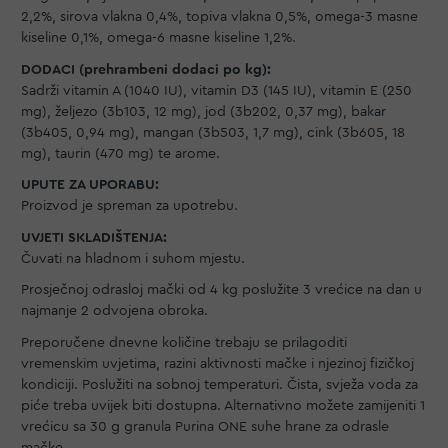
2,2%, sirova vlakna 0,4%, topiva vlakna 0,5%, omega-3 masne
kiseline 0,1%, omega-6 masne kiseline 1,2%.
DODACI (prehrambeni dodaci po kg):
Sadrži vitamin A (1040 IU), vitamin D3 (145 IU), vitamin E (250
mg), željezo (3b103, 12 mg), jod (3b202, 0,37 mg), bakar
(3b405, 0,94 mg), mangan (3b503, 1,7 mg), cink (3b605, 18
mg), taurin (470 mg) te arome.
UPUTE ZA UPORABU:
Proizvod je spreman za upotrebu.
UVJETI SKLADIŠTENJA:
Čuvati na hladnom i suhom mjestu.
Prosječnoj odrasloj mački od 4 kg poslužite 3 vrećice na dan u
najmanje 2 odvojena obroka.
Preporučene dnevne količine trebaju se prilagoditi
vremenskim uvjetima, razini aktivnosti mačke i njezinoj fizičkoj
kondiciji. Poslužiti na sobnoj temperaturi. Čista, svježa voda za
piće treba uvijek biti dostupna. Alternativno možete zamijeniti 1
vrećicu sa 30 g granula Purina ONE suhe hrane za odrasle
mačke.