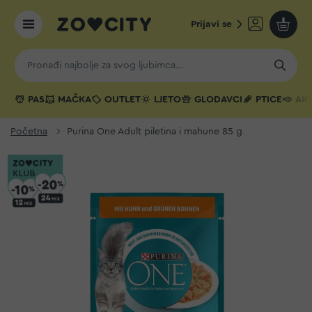
Prijavi se
Moja k
PAS
MAČKA
OUTLET
LJETO
GLODAVCI
PTICE
AKV
Početna
Purina One Adult piletina i mahune 85 g