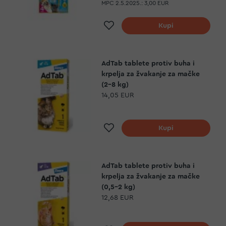
MPC 2.5.2025.:
3,00 EUR
Dodaj na listu želja
Kupi
AdTab tablete protiv buha i
krpelja za žvakanje za mačke
(2-8 kg)
14,05 EUR
Dodaj na listu želja
Kupi
AdTab tablete protiv buha i
krpelja za žvakanje za mačke
(0,5-2 kg)
12,68 EUR