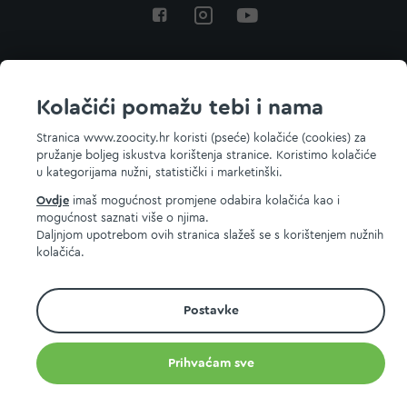
Povratak na vrh
Kolačići pomažu tebi i nama
Stranica www.zoocity.hr koristi (pseće) kolačiće (cookies) za
pružanje boljeg iskustva korištenja stranice. Koristimo kolačiće
© 2026 ZOOCITY. Sva prava zadržana.
u kategorijama nužni, statistički i marketinški.
Ovdje
imaš mogućnost promjene odabira kolačića kao i
mogućnost saznati više o njima.
Daljnjom upotrebom ovih stranica slažeš se s korištenjem nužnih
kolačića.
Postavke
Prihvaćam sve