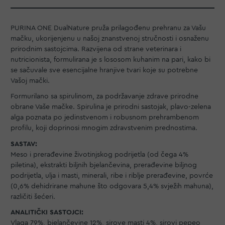
PURINA ONE DualNature pruža prilagođenu prehranu za Vašu
mačku, ukorijenjenu u našoj znanstvenoj stručnosti i osnaženu
prirodnim sastojcima. Razvijena od strane veterinara i
nutricionista, formulirana je s lososom kuhanim na pari, kako bi
se sačuvale sve esencijalne hranjive tvari koje su potrebne
Vašoj mački.
Formurilano sa spirulinom, za podržavanje zdrave prirodne
obrane Vaše mačke. Spirulina je prirodni sastojak, plavo-zelena
alga poznata po jedinstvenom i robusnom prehrambenom
profilu, koji doprinosi mnogim zdravstvenim prednostima.
SASTAV:
Meso i prerađevine životinjskog podrijetla (od čega 4%
piletina), ekstrakti biljnih bjelančevina, prerađevine biljnog
podrijetla, ulja i masti, minerali, ribe i riblje prerađevine, povrće
(0,6% dehidrirane mahune što odgovara 5,4% svježih mahuna),
različiti šećeri.
ANALITIČKI SASTOJCI:
Vlaga 79%, bjelančevine 12%, sirove masti 4%, sirovi pepeo