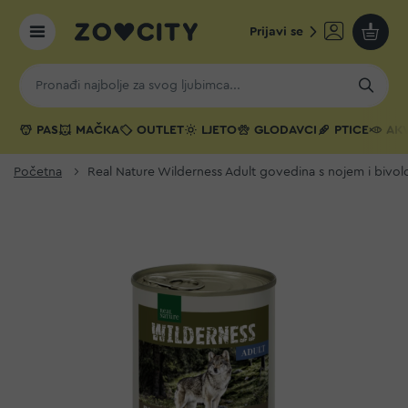
Prijavi se
Moja k
PAS
MAČKA
OUTLET
LJETO
GLODAVCI
PTICE
AKV
Početna
Real Nature Wilderness Adult govedina s nojem i bivo