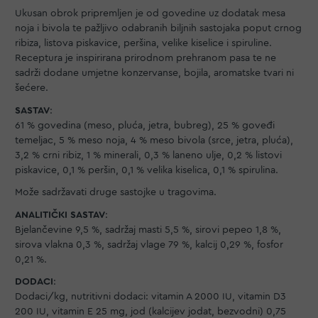
Ukusan obrok pripremljen je od govedine uz dodatak mesa
noja i bivola te pažljivo odabranih biljnih sastojaka poput crnog
ribiza, listova piskavice, peršina, velike kiselice i spiruline.
Receptura je inspirirana prirodnom prehranom pasa te ne
sadrži dodane umjetne konzervanse, bojila, aromatske tvari ni
šećere.
SASTAV
:
61 % govedina (meso, pluća, jetra, bubreg), 25 % goveđi
temeljac, 5 % meso noja, 4 % meso bivola (srce, jetra, pluća),
3,2 % crni ribiz, 1 % minerali, 0,3 % laneno ulje, 0,2 % listovi
piskavice, 0,1 % peršin, 0,1 % velika kiselica, 0,1 % spirulina.
Može sadržavati druge sastojke u tragovima.
ANALITIČKI SASTAV
:
Bjelančevine 9,5 %, sadržaj masti 5,5 %, sirovi pepeo 1,8 %,
sirova vlakna 0,3 %, sadržaj vlage 79 %, kalcij 0,29 %, fosfor
0,21 %.
DODACI
:
Dodaci/kg, nutritivni dodaci: vitamin A 2000 IU, vitamin D3
200 IU, vitamin E 25 mg, jod (kalcijev jodat, bezvodni) 0,75