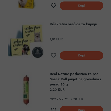
Dodaj na listu želja
Kupi
Višekratna vrećica za kupnju
1,10 EUR
Dodaj na listu želja
Kupi
Real Nature poslastica za pse
Snack Roll janjetina,govedina i
perad 80 g
2,20 EUR
MPC 2.5.2025.:
2,20 EUR
Dodaj na listu želja
Kupi