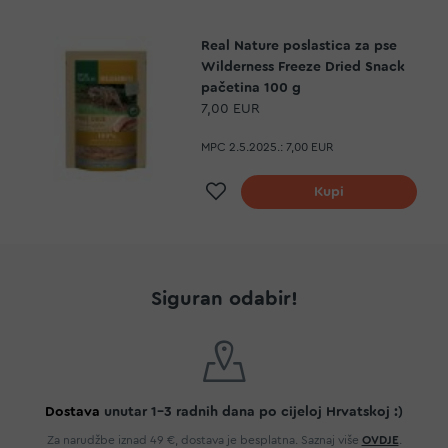
Real Nature poslastica za pse
Wilderness Freeze Dried Snack
pačetina 100 g
7,00 EUR
MPC 2.5.2025.:
7,00 EUR
Dodaj na listu želja
Kupi
Siguran odabir!
Dostava
unutar 1-3 radnih dana po cijeloj Hrvatskoj :)
Za narudžbe iznad 49 €, dostava je besplatna. Saznaj više
OVDJE
.