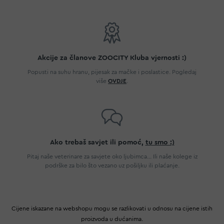
Akcije za članove ZOOCITY Kluba vjernosti :)
Popusti na suhu hranu, pijesak za mačke i poslastice. Pogledaj
više
OVDJE
.
Ako trebaš savjet ili pomoć,
tu smo :)
Pitaj naše veterinare za savjete oko ljubimca... Ili naše kolege iz
podrške za bilo što vezano uz pošiljku ili plaćanje.
Cijene iskazane na webshopu mogu se razlikovati u odnosu na cijene istih
proizvoda u dućanima.