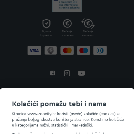
Sigurna
Plaćanje
Plaćanje
kupovina
pouzećem
virmanom
Povratak na vrh
Kolačići pomažu tebi i nama
Stranica www.zoocity.hr koristi (pseće) kolačiće (cookies) za
pružanje boljeg iskustva korištenja stranice. Koristimo kolačiće
© 2026 ZOOCITY. Sva prava zadržana.
u kategorijama nužni, statistički i marketinški.