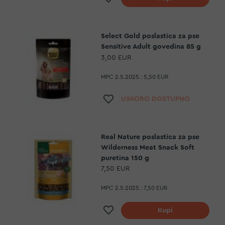
Select Gold poslastica za pse
Sensitive Adult govedina 85 g
3,00 EUR
MPC 2.5.2025.:
5,50 EUR
Dodaj na listu želja
USKORO DOSTUPNO
Real Nature poslastica za pse
Wilderness Meat Snack Soft
puretina 150 g
7,50 EUR
MPC 2.5.2025.:
7,50 EUR
Dodaj na listu želja
Kupi