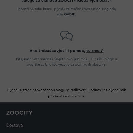
Akcije za članove ZOOCITY Kluba vjernosti :)
Popusti na suhu hranu, pijesak za mačke i poslastice. Pogledaj
više
OVDJE
.
Ako trebaš savjet ili pomoć,
tu smo :)
Pitaj naše veterinare za savjete oko ljubimca... Ili naše kolege iz
podrške za bilo što vezano uz pošiljku ili plaćanje.
Cijene iskazane na webshopu mogu se razlikovati u odnosu na cijene istih
proizvoda u dućanima.
ZOOCITY
Dostava