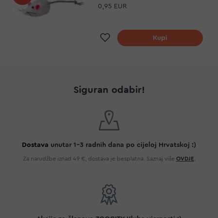
0,95 EUR
Dodaj na listu želja
Kupi
Siguran odabir!
Dostava
unutar 1-3 radnih dana po cijeloj Hrvatskoj :)
Za narudžbe iznad 49 €, dostava je besplatna. Saznaj više
OVDJE
.