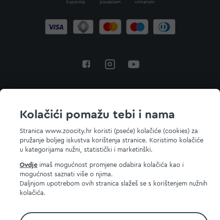
kupovina
pouzećem
virmanom
Povratak na vrh
Kolačići pomažu tebi i nama
Stranica www.zoocity.hr koristi (pseće) kolačiće (cookies) za
pružanje boljeg iskustva korištenja stranice. Koristimo kolačiće
© 2026 ZOOCITY. Sva prava zadržana.
u kategorijama nužni, statistički i marketinški.
Ovdje
imaš mogućnost promjene odabira kolačića kao i
mogućnost saznati više o njima.
Daljnjom upotrebom ovih stranica slažeš se s korištenjem nužnih
kolačića.