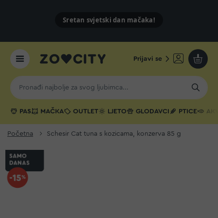
Sretan svjetski dan mačaka!
Prijavi se
Moja k
PAS
MAČKA
OUTLET
LJETO
GLODAVCI
PTICE
AKV
Početna
Schesir Cat tuna s kozicama, konzerva 85 g