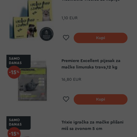
1,10 EUR
Dodaj na listu želja
Kupi
Premiere Excellent pijesak za
mačke limunska trava,12 kg
16,80 EUR
Dodaj na listu želja
Kupi
Trixie igračka za mačke plišani
miš sa zvonom 5 cm