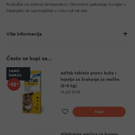
Poslužite na sobnoj temperaturi. Otvoreno pakiranje čuvajte u
hladnjaku te upotrijebite u roku od 48 sati.
Više informacija
Često se kupi sa...
AdTab tablete protiv buha i
krpelja za žvakanje za mačke
(2-8 kg)
14,05 EUR
Dodaj na listu želja
Kupi
Višekratna vrećica za kupnju