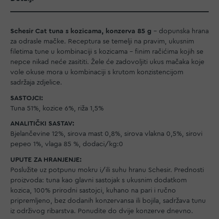
Schesir Cat tuna s kozicama, konzerva 85 g
- dopunska hrana
za odrasle mačke. Receptura se temelji na pravim, ukusnim
filetima tune u kombinaciji s kozicama – finim račićima kojih se
nepce nikad neće zasititi. Žele će zadovoljiti ukus mačaka koje
vole okuse mora u kombinaciji s krutom konzistencijom
sadržaja zdjelice.
SASTOJCI:
Tuna 51%, kozice 6%, riža 1,5%
ANALITIČKI SASTAV:
Bjelančevine 12%, sirova mast 0,8%, sirova vlakna 0,5%, sirovi
pepeo 1%, vlaga 85 %, dodaci/kg:0
UPUTE ZA HRANJENJE:
Poslužite uz potpunu mokru i/ili suhu hranu Schesir. Prednosti
proizvoda: tuna kao glavni sastojak s ukusnim dodatkom
kozica, 100% prirodni sastojci, kuhano na pari i ručno
pripremljeno, bez dodanih konzervansa ili bojila, sadržava tunu
iz održivog ribarstva. Ponudite do dvije konzerve dnevno.