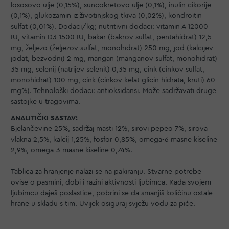
lososovo ulje (0,15%), suncokretovo ulje (0,1%), inulin cikorije
(0,1%), glukozamin iz životinjskog tkiva (0,02%), kondroitin
sulfat (0,01%). Dodaci/kg; nutritivni dodaci: vitamin A 12000
IU, vitamin D3 1500 IU, bakar (bakrov sulfat, pentahidrat) 12,5
mg, željezo (željezov sulfat, monohidrat) 250 mg, jod (kalcijev
jodat, bezvodni) 2 mg, mangan (manganov sulfat, monohidrat)
35 mg, selenij (natrijev selenit) 0,35 mg, cink (cinkov sulfat,
monohidrat) 100 mg, cink (cinkov kelat glicin hidrata, kruti) 60
mg%). Tehnološki dodaci: antioksidansi. Može sadržavati druge
sastojke u tragovima.
ANALITIČKI SASTAV:
Bjelančevine 25%, sadržaj masti 12%, sirovi pepeo 7%, sirova
vlakna 2,5%, kalcij 1,25%, fosfor 0,85%, omega-6 masne kiseline
2,9%, omega-3 masne kiseline 0,74%.
Tablica za hranjenje nalazi se na pakiranju. Stvarne potrebe
ovise o pasmini, dobi i razini aktivnosti ljubimca. Kada svojem
ljubimcu daješ poslastice, pobrini se da smanjiš količinu ostale
hrane u skladu s tim. Uvijek osiguraj svježu vodu za piće.