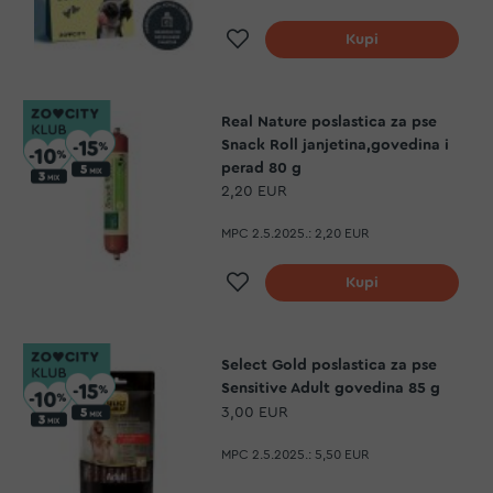
Dodaj na listu želja
Kupi
Real Nature poslastica za pse
Snack Roll janjetina,govedina i
perad 80 g
2,20 EUR
MPC 2.5.2025.:
2,20 EUR
Dodaj na listu želja
Kupi
Select Gold poslastica za pse
Sensitive Adult govedina 85 g
3,00 EUR
MPC 2.5.2025.:
5,50 EUR