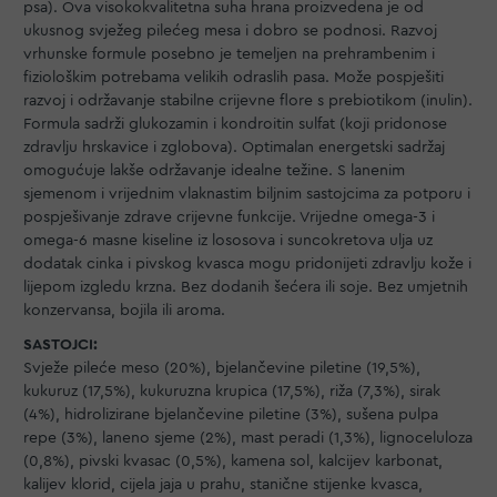
psa). Ova visokokvalitetna suha hrana proizvedena je od
ukusnog svježeg pilećeg mesa i dobro se podnosi. Razvoj
vrhunske formule posebno je temeljen na prehrambenim i
fiziološkim potrebama velikih odraslih pasa. Može pospješiti
razvoj i održavanje stabilne crijevne flore s prebiotikom (inulin).
Formula sadrži glukozamin i kondroitin sulfat (koji pridonose
zdravlju hrskavice i zglobova). Optimalan energetski sadržaj
omogućuje lakše održavanje idealne težine. S lanenim
sjemenom i vrijednim vlaknastim biljnim sastojcima za potporu i
pospješivanje zdrave crijevne funkcije. Vrijedne omega-3 i
omega-6 masne kiseline iz lososova i suncokretova ulja uz
dodatak cinka i pivskog kvasca mogu pridonijeti zdravlju kože i
lijepom izgledu krzna. Bez dodanih šećera ili soje. Bez umjetnih
konzervansa, bojila ili aroma.
SASTOJCI:
Svježe pileće meso (20%), bjelančevine piletine (19,5%),
kukuruz (17,5%), kukuruzna krupica (17,5%), riža (7,3%), sirak
(4%), hidrolizirane bjelančevine piletine (3%), sušena pulpa
repe (3%), laneno sjeme (2%), mast peradi (1,3%), lignoceluloza
(0,8%), pivski kvasac (0,5%), kamena sol, kalcijev karbonat,
kalijev klorid, cijela jaja u prahu, stanične stijenke kvasca,