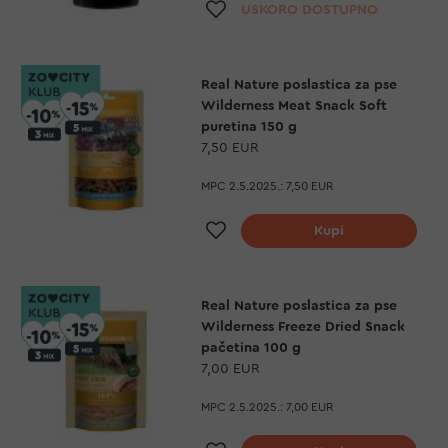
Dodaj na listu želja
USKORO DOSTUPNO
Real Nature poslastica za pse
Wilderness Meat Snack Soft
puretina 150 g
7,50 EUR
MPC 2.5.2025.:
7,50 EUR
Dodaj na listu želja
Kupi
Real Nature poslastica za pse
Wilderness Freeze Dried Snack
pačetina 100 g
7,00 EUR
MPC 2.5.2025.:
7,00 EUR