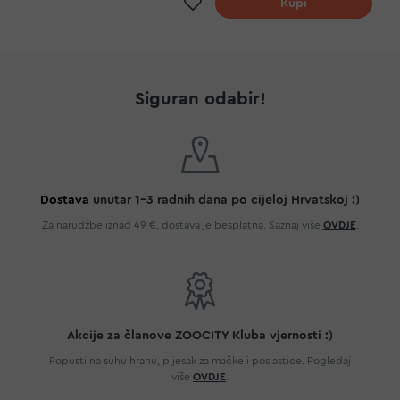
Dodaj na listu želja
Kupi
Siguran odabir!
Dostava
unutar 1-3 radnih dana po cijeloj Hrvatskoj :)
Za narudžbe iznad 49 €, dostava je besplatna. Saznaj više
OVDJE
.
Akcije za članove ZOOCITY Kluba vjernosti :)
Popusti na suhu hranu, pijesak za mačke i poslastice. Pogledaj
više
OVDJE
.