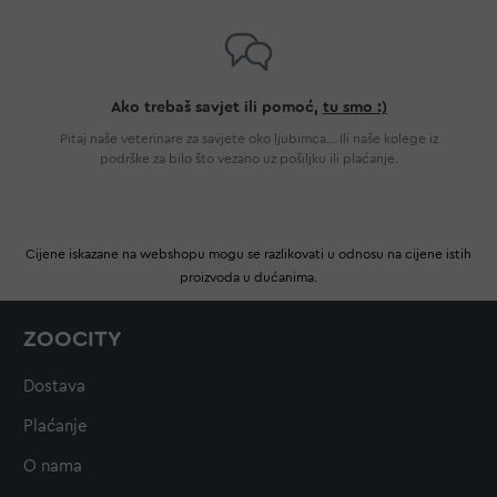
Ako trebaš savjet ili pomoć,
tu smo :)
Pitaj naše veterinare za savjete oko ljubimca... Ili naše kolege iz
podrške za bilo što vezano uz pošiljku ili plaćanje.
Cijene iskazane na webshopu mogu se razlikovati u odnosu na cijene istih
proizvoda u dućanima.
ZOOCITY
Dostava
Plaćanje
O nama