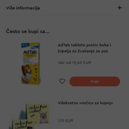
Više informacija
Često se kupi sa...
AdTab tablete protiv buha i
krpelja za žvakanje za pse
Već od
13,40 EUR
Dodaj na listu želja
Kupi
Višekratna vrećica za kupnju
1,10 EUR