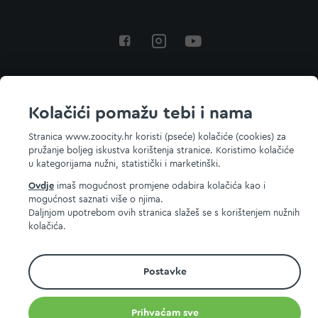
Povratak na vrh
Kolačići pomažu tebi i nama
Stranica www.zoocity.hr koristi (pseće) kolačiće (cookies) za
pružanje boljeg iskustva korištenja stranice. Koristimo kolačiće
© 2026 ZOOCITY. Sva prava zadržana.
u kategorijama nužni, statistički i marketinški.
Ovdje
imaš mogućnost promjene odabira kolačića kao i
mogućnost saznati više o njima.
Daljnjom upotrebom ovih stranica slažeš se s korištenjem nužnih
kolačića.
Postavke
Prihvaćam sve