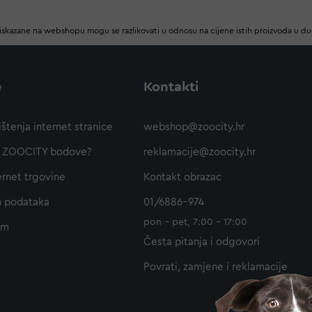
iskazane na webshopu mogu se razlikovati u odnosu na cijene istih proizvoda u d
e
Kontakti
ištenja internet stranice
webshop@zoocity.hr
ti ZOOCITY bodove?
reklamacije@zoocity.hr
ernet trgovine
Kontakt obrazac
h podataka
01/6886-974
pon - pet, 7:00 - 17:00
am
Česta pitanja i odgovori
Povrati, zamjene i reklamacije