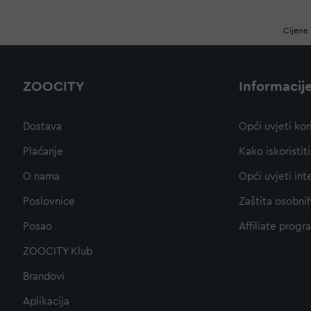
Cijene 
ZOOCITY
Informacij
Dostava
Opći uvjeti kor
Plaćanje
Kako iskoristi
O nama
Opći uvjeti int
Poslovnice
Zaštita osobni
Posao
Affiliate progr
ZOOCITY Klub
Brandovi
Aplikacija