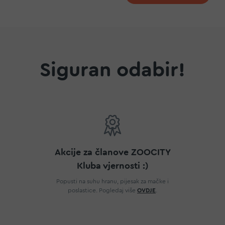
Siguran odabir!
Akcije za članove ZOOCITY
Kluba vjernosti :)
Popusti na suhu hranu, pijesak za mačke i
poslastice. Pogledaj više
OVDJE
.