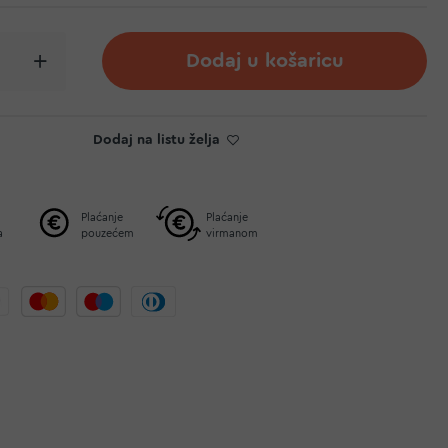
Dodaj u košaricu
Dodaj na listu želja
Plaćanje
Plaćanje
a
pouzećem
virmanom