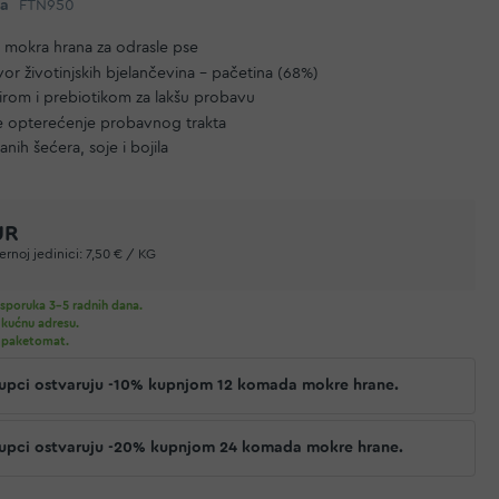
da
FTN950
 mokra hrana za odrasle pse
vor životinjskih bjelančevina – pačetina (68%)
irom i prebiotikom za lakšu probavu
e opterećenje probavnog trakta
nih šećera, soje i bojila
UR
rnoj jedinici:
7,50 € / KG
sporuka 3-5 radnih dana.
 kućnu adresu.
 paketomat.
 kupci ostvaruju -10% kupnjom 12 komada mokre hrane.
 kupci ostvaruju -20% kupnjom 24 komada mokre hrane.