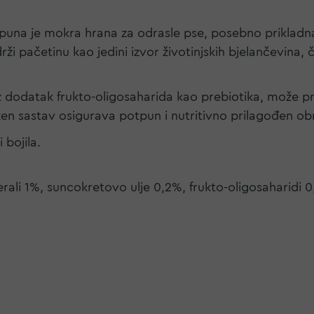
una je mokra hrana za odrasle pse, posebno prikladna 
i pačetinu kao jedini izvor životinjskih bjelančevina, č
 dodatak frukto-oligosaharida kao prebiotika, može prid
en sastav osigurava potpun i nutritivno prilagođen o
 bojila.
rali 1%, suncokretovo ulje 0,2%, frukto-oligosaharidi 0,