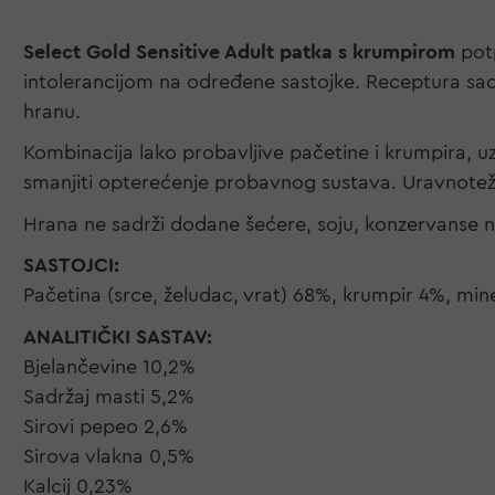
Select Gold Sensitive Adult patka s krumpirom
potp
intolerancijom na određene sastojke. Receptura sadrž
hranu.
Kombinacija lako probavljive pačetine i krumpira, uz
smanjiti opterećenje probavnog sustava. Uravnotež
Hrana ne sadrži dodane šećere, soju, konzervanse ni
SASTOJCI:
Pačetina (srce, želudac, vrat) 68%, krumpir 4%, mine
ANALITIČKI SASTAV:
Bjelančevine 10,2%
Sadržaj masti 5,2%
Sirovi pepeo 2,6%
Sirova vlakna 0,5%
Kalcij 0,23%