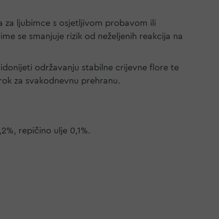
za ljubimce s osjetljivom probavom ili
ime se smanjuje rizik od neželjenih reakcija na
onijeti održavanju stabilne crijevne flore te
brok za svakodnevnu prehranu.
2%, repičino ulje 0,1%.