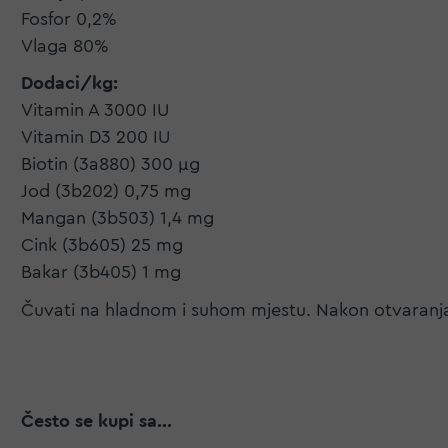
Fosfor 0,2%
Vlaga 80%
Dodaci/kg:
Vitamin A 3000 IU
Vitamin D3 200 IU
Biotin (3a880) 300 µg
Jod (3b202) 0,75 mg
Mangan (3b503) 1,4 mg
Cink (3b605) 25 mg
Bakar (3b405) 1 mg
Čuvati na hladnom i suhom mjestu. Nakon otvaranja d
Često se kupi sa...