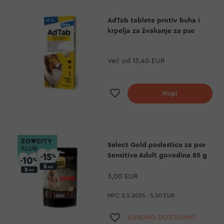
AdTab tablete protiv buha i
krpelja za žvakanje za pse
Već od
13,40 EUR
Dodaj na listu želj
Kupi
Select Gold poslastica za pse
Sensitive Adult govedina 85 g
3,00 EUR
MPC 2.5.2025.:
5,50 EUR
Dodaj na listu želj
USKORO DOSTUPNO