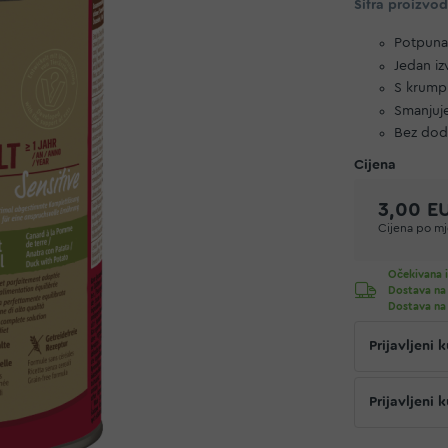
Šifra proizvo
Potpuna
Jedan iz
S krump
Smanjuj
Bez doda
3,00 E
Cijena po mje
Očekivana i
Dostava na
Dostava na
Prijavljeni
Prijavljeni