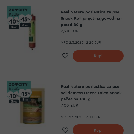
Real Nature poslastica za pse
Snack Roll janjetina,govedina i
perad 80 g
2,20 EUR
MPC 2.5.2025.:
2,20 EUR
Dodaj na listu želja
Kupi
Real Nature poslastica za pse
Wilderness Freeze Dried Snack
pačetina 100 g
7,00 EUR
MPC 2.5.2025.:
7,00 EUR
Dodaj na listu želja
Kupi