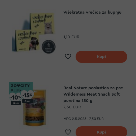
Višekratna vrećica za kupnju
1,10 EUR
a
Dodaj na listu želja
Kupi
Real Nature poslastica za pse
Wilderness Meat Snack Soft
puretina 150 g
7,50 EUR
MPC 2.5.2025.:
7,50 EUR
a
Dodaj na listu želja
Kupi