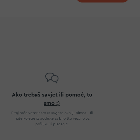
Ako trebaš savjet ili pomoć,
tu
smo :)
Pitaj naše veterinare za savjete oko ljubimca... Ili
naše kolege iz podrške za bilo što vezano uz
pošiljku ili plaćanje.