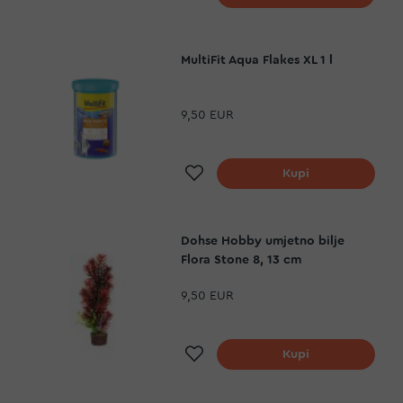
MultiFit Aqua Flakes XL 1 l
9,50 EUR
Dodaj na listu želja
Kupi
Dohse Hobby umjetno bilje
Flora Stone 8, 13 cm
9,50 EUR
Dodaj na listu želja
Kupi