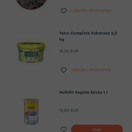
Dodaj na listu želja
USKORO DOSTUPNO
Tetra Complete Substrate 2,5
kg
15,50 EUR
Dodaj na listu želja
USKORO DOSTUPNO
MultiFit Reptile Sticks 1 l
12,00 EUR
Dodaj na listu želja
Kupi