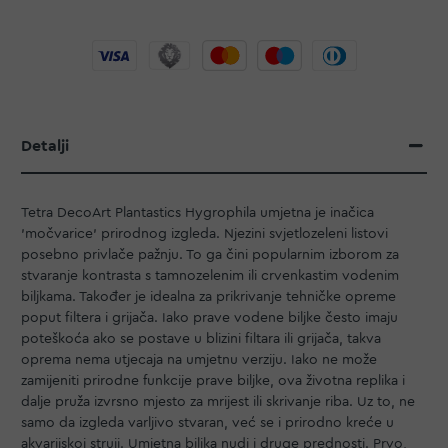
Detalji
Tetra DecoArt Plantastics Hygrophila umjetna je inačica
'močvarice' prirodnog izgleda. Njezini svjetlozeleni listovi
posebno privlače pažnju. To ga čini popularnim izborom za
stvaranje kontrasta s tamnozelenim ili crvenkastim vodenim
biljkama. Također je idealna za prikrivanje tehničke opreme
poput filtera i grijača. Iako prave vodene biljke često imaju
poteškoća ako se postave u blizini filtara ili grijača, takva
oprema nema utjecaja na umjetnu verziju. Iako ne može
zamijeniti prirodne funkcije prave biljke, ova životna replika i
dalje pruža izvrsno mjesto za mrijest ili skrivanje riba. Uz to, ne
samo da izgleda varljivo stvaran, već se i prirodno kreće u
akvarijskoj struji. Umjetna biljka nudi i druge prednosti. Prvo,