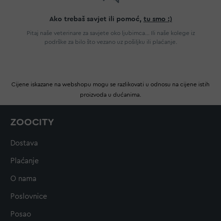
Ako trebaš savjet ili pomoć,
tu smo :)
Pitaj naše veterinare za savjete oko ljubimca... Ili naše kolege iz
podrške za bilo što vezano uz pošiljku ili plaćanje.
Cijene iskazane na webshopu mogu se razlikovati u odnosu na cijene istih
proizvoda u dućanima.
ZOOCITY
Dostava
Plaćanje
O nama
Poslovnice
Posao