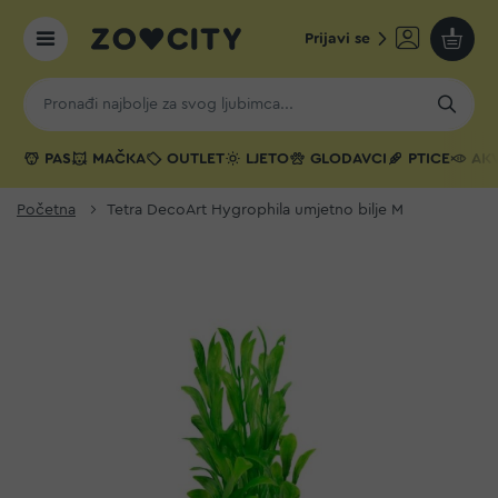
Prijavi se
Moja k
PAS
MAČKA
OUTLET
LJETO
GLODAVCI
PTICE
AKV
Početna
Tetra DecoArt Hygrophila umjetno bilje M