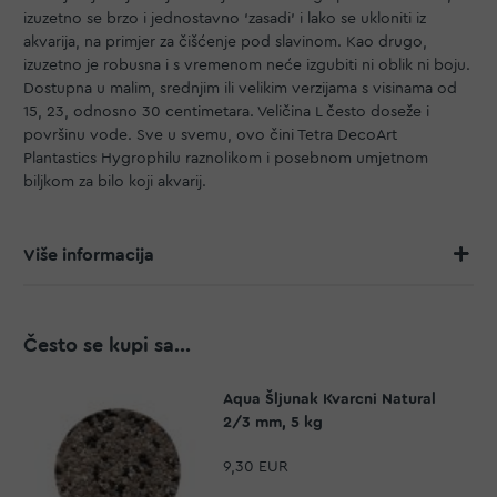
izuzetno se brzo i jednostavno ‘zasadi’ i lako se ukloniti iz
akvarija, na primjer za čišćenje pod slavinom. Kao drugo,
izuzetno je robusna i s vremenom neće izgubiti ni oblik ni boju.
Dostupna u malim, srednjim ili velikim verzijama s visinama od
15, 23, odnosno 30 centimetara. Veličina L često doseže i
površinu vode. Sve u svemu, ovo čini Tetra DecoArt
Plantastics Hygrophilu raznolikom i posebnom umjetnom
biljkom za bilo koji akvarij.
Više informacija
Često se kupi sa...
Aqua Šljunak Kvarcni Natural
2/3 mm, 5 kg
9,30 EUR