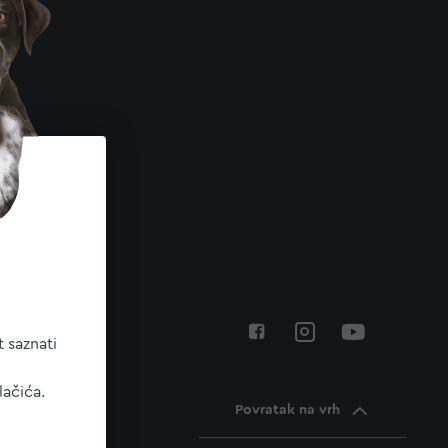
 saznati
lačića.
Povratak na vrh