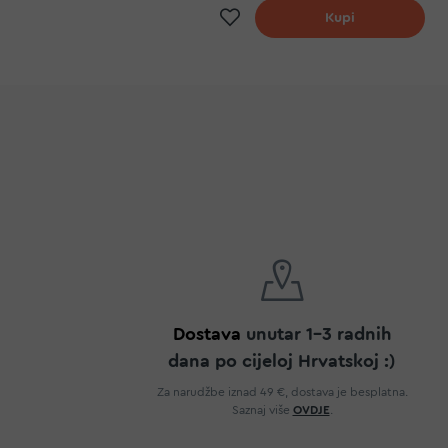
Dodaj na listu želj
Kupi
Dostava
unutar 1-3 radnih
dana po cijeloj Hrvatskoj :)
Za narudžbe iznad 49 €, dostava je besplatna.
Saznaj više
OVDJE
.