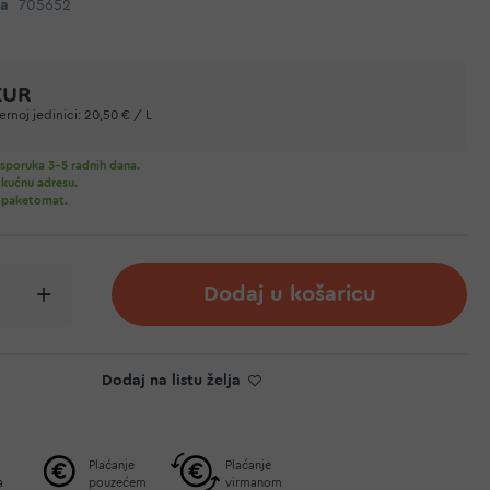
da
705652
EUR
rnoj jedinici:
20,50 € / L
sporuka 3-5 radnih dana.
 kućnu adresu.
 paketomat.
Dodaj u košaricu
Dodaj na listu želja
Plaćanje
Plaćanje
a
pouzećem
virmanom