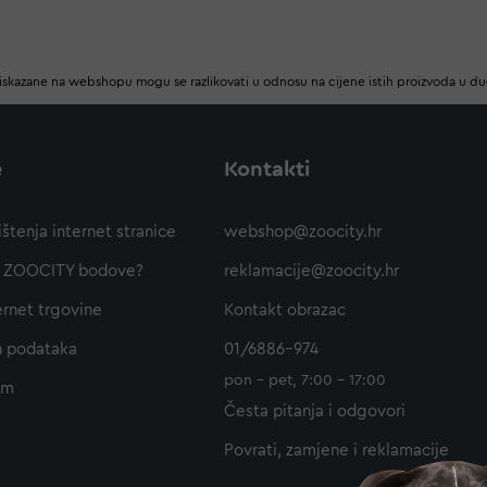
iskazane na webshopu mogu se razlikovati u odnosu na cijene istih proizvoda u d
e
Kontakti
ištenja internet stranice
webshop@zoocity.hr
ti ZOOCITY bodove?
reklamacije@zoocity.hr
ernet trgovine
Kontakt obrazac
h podataka
01/6886-974
pon - pet, 7:00 - 17:00
am
Česta pitanja i odgovori
Povrati, zamjene i reklamacije