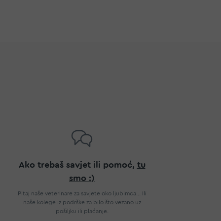
Ako trebaš savjet ili pomoć,
tu
smo :)
Pitaj naše veterinare za savjete oko ljubimca... Ili
naše kolege iz podrške za bilo što vezano uz
pošiljku ili plaćanje.