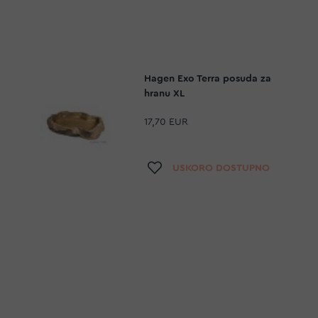
Hagen Exo Terra posuda za
hranu XL
17,70 EUR
Dodaj na listu želja
USKORO DOSTUPNO