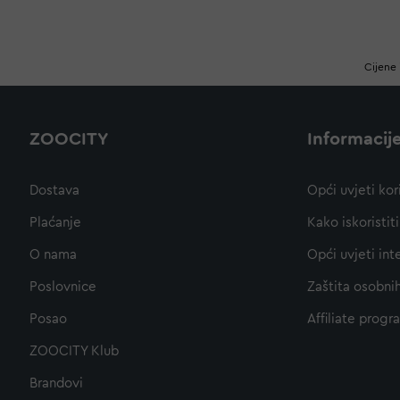
Cijene 
ZOOCITY
Informacij
Dostava
Opći uvjeti kor
Plaćanje
Kako iskoristi
O nama
Opći uvjeti int
Poslovnice
Zaštita osobni
Posao
Affiliate progr
ZOOCITY Klub
Brandovi