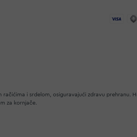
im račićima i srdelom, osiguravajući zdravu prehranu. 
om za kornjače.