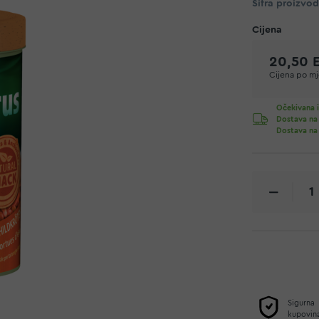
Šifra proizvo
20,50 
Cijena po mje
Očekivana i
Dostava na
Dostava na
Sigurna
kupovin