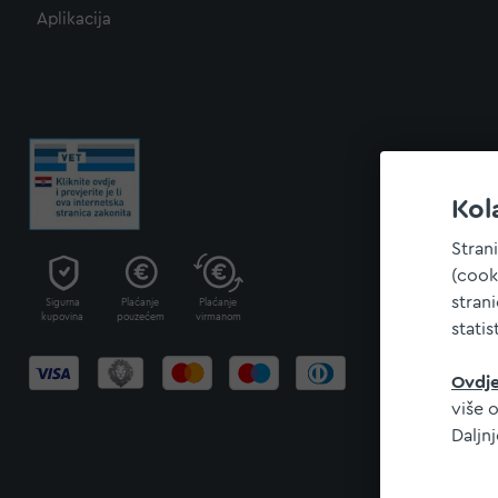
Aplikacija
Kol
Stran
(cook
stran
Sigurna
Plaćanje
Plaćanje
kupovina
pouzećem
virmanom
statis
Ovdj
više o
Daljn