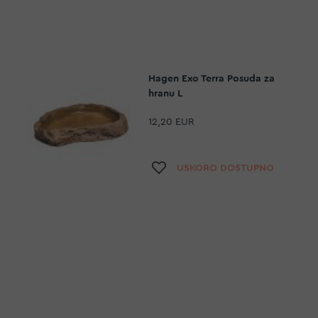
Hagen Exo Terra Posuda za
hranu L
12,20 EUR
a
Dodaj na listu želja
USKORO DOSTUPNO