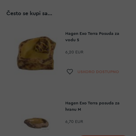
Često se kupi sa...
Hagen Exo Terra Posuda za
vodu S
6,20 EUR
Dodaj na listu želj
USKORO DOSTUPNO
Hagen Exo Terra posuda za
hranu M
6,70 EUR