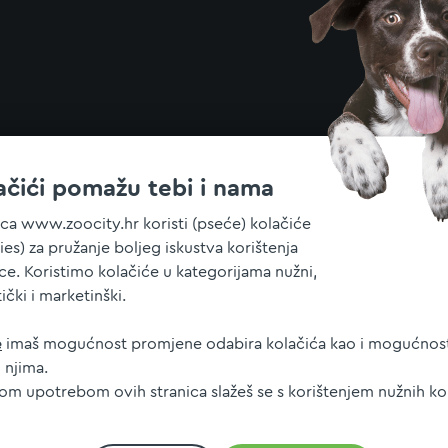
ačići pomažu tebi i nama
ica www.zoocity.hr koristi (pseće) kolačiće
ies) za pružanje boljeg iskustva korištenja
ice. Koristimo kolačiće u kategorijama nužni,
tički i marketinški.
e
imaš mogućnost promjene odabira kolačića kao i mogućnost
 njima.
jom upotrebom ovih stranica slažeš se s korištenjem nužnih ko