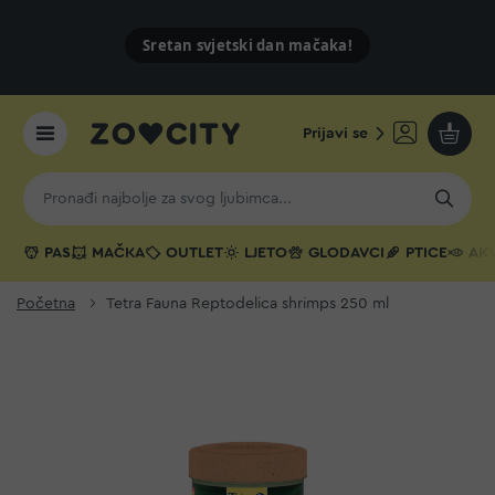
Sretan svjetski dan mačaka!
Prijavi se
Moja k
PAS
MAČKA
OUTLET
LJETO
GLODAVCI
PTICE
AKV
Početna
Tetra Fauna Reptodelica shrimps 250 ml