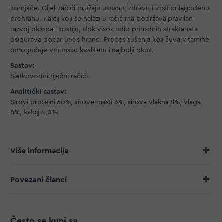
kornjače. Cijeli račići pružaju ukusnu, zdravu i vrsti prilagođenu
prehranu. Kalcij koji se nalazi u račićima podržava pravilan
razvoj oklopa i kostiju, dok visok udio prirodnih atraktanata
osigurava dobar unos hrane. Proces sušenja koji čuva vitamine
omogućuje vrhunsku kvalitetu i najbolji okus.
Sastav:
Slatkovodni riječni račići.
Analitički sastav:
Sirovi proteini 60%, sirove masti 3%, sirova vlakna 8%, vlaga
8%, kalcij 4,0%.
Više informacija
Povezani članci
Često se kupi sa...