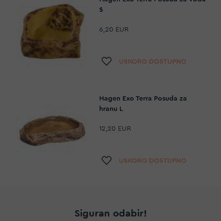
S
6,20 EUR
Dodaj na listu želja
USKORO DOSTUPNO
Hagen Exo Terra Posuda za
hranu L
12,20 EUR
Dodaj na listu želja
USKORO DOSTUPNO
Siguran odabir!