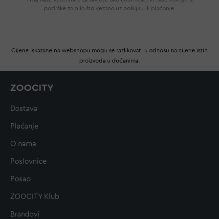
podrške za bilo što vezano uz pošiljku ili plaćanje.
Cijene iskazane na webshopu mogu se razlikovati u odnosu na cijene istih
proizvoda u dućanima.
ZOOCITY
Dostava
Plaćanje
O nama
Poslovnice
Posao
ZOOCITY Klub
Brandovi