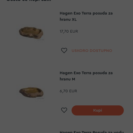
Hagen Exo Terra posuda za
hranu XL
17,70 EUR
Dodaj na listu želja
USKORO DOSTUPNO
Hagen Exo Terra posuda za
hranu M
6,70 EUR
Dodaj na listu želja
Kupi
Hagen Exo Terra Posuda za vodu