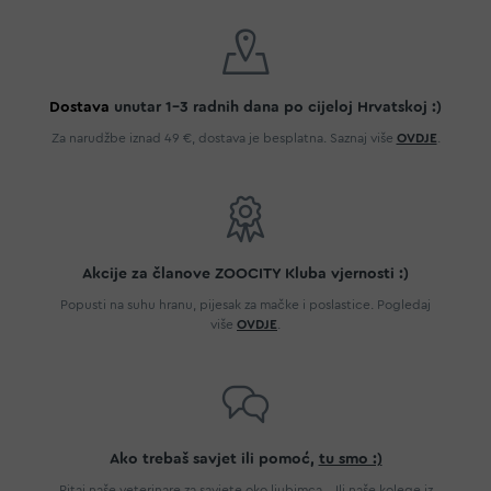
Dostava
unutar 1-3 radnih dana po cijeloj Hrvatskoj :)
Za narudžbe iznad 49 €, dostava je besplatna. Saznaj više
OVDJE
.
Akcije za članove ZOOCITY Kluba vjernosti :)
Popusti na suhu hranu, pijesak za mačke i poslastice. Pogledaj
više
OVDJE
.
Ako trebaš savjet ili pomoć,
tu smo :)
Pitaj naše veterinare za savjete oko ljubimca... Ili naše kolege iz