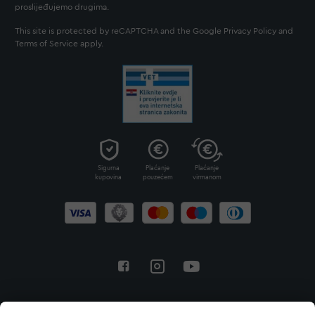
proslijeđujemo drugima.
This site is protected by reCAPTCHA and the Google
Privacy Policy
and
Terms of Service
apply.
Sigurna
Plaćanje
Plaćanje
kupovina
pouzećem
virmanom
Povratak na vrh