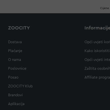
Cijene 
ZOOCITY
Informacij
Dostava
Opći uvjeti kor
Plaćanje
Kako iskoristi
O nama
Opći uvjeti int
Poslovnice
Zaštita osobni
Posao
Affiliate progr
ZOOCITY Klub
Brandovi
Aplikacija