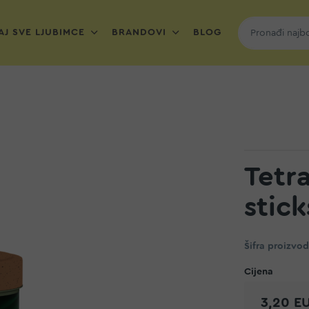
J SVE LJUBIMCE
BRANDOVI
BLOG
Tetr
stick
Šifra proizvo
3,20 E