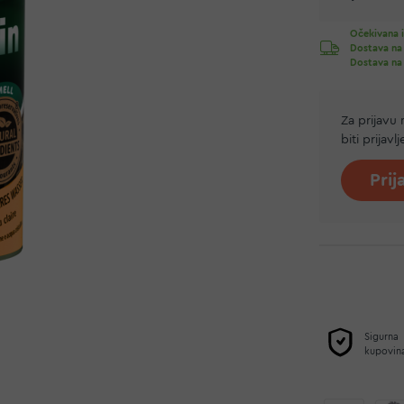
Očekivana i
Dostava na
Dostava na
Za prijavu
biti prijavl
Prij
Sigurna
kupovin