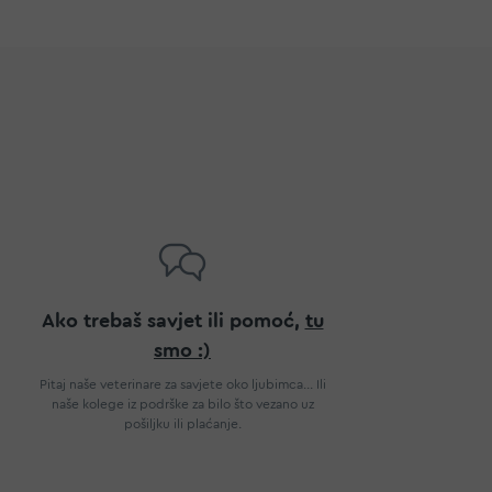
Ako trebaš savjet ili pomoć,
tu
smo :)
Pitaj naše veterinare za savjete oko ljubimca... Ili
naše kolege iz podrške za bilo što vezano uz
pošiljku ili plaćanje.