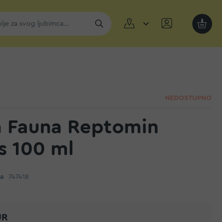
Moja k
NEDOSTUPNO
a Fauna Reptomin
s 100 ml
da
747418
UR