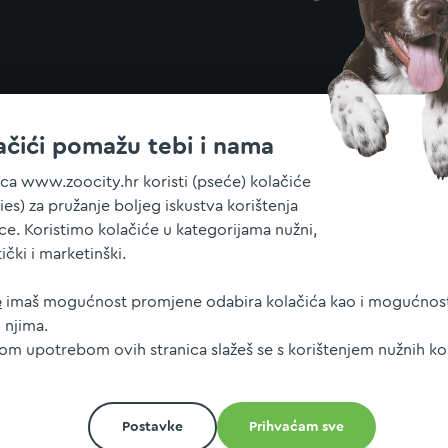
ačići pomažu tebi i nama
ica www.zoocity.hr koristi (pseće) kolačiće
ies) za pružanje boljeg iskustva korištenja
ice. Koristimo kolačiće u kategorijama nužni,
tički i marketinški.
e
imaš mogućnost promjene odabira kolačića kao i mogućnost
 njima.
jom upotrebom ovih stranica slažeš se s korištenjem nužnih ko
Postavke
Prihvaćam sve