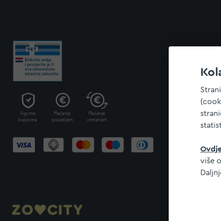
Kol
Stran
(cook
stran
Sigurna
Plaćanje
Plaćanje
kupovina
pouzećem
virmanom
statis
Ovdj
više o
Daljn