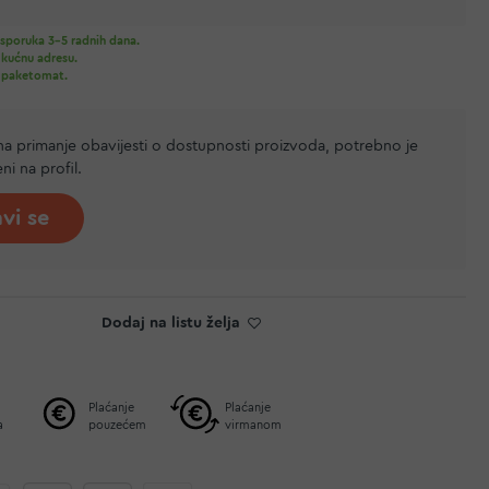
sporuka 3-5 radnih dana.
 kućnu adresu.
 paketomat.
 na primanje obavijesti o dostupnosti proizvoda, potrebno je
jeni na profil.
avi se
Dodaj na listu želja
Plaćanje
Plaćanje
a
pouzećem
virmanom