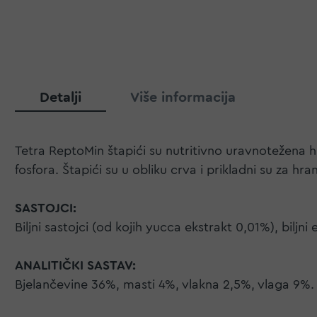
Detalji
Više informacija
Tetra ReptoMin štapići su nutritivno uravnotežena hr
fosfora. Štapići su u obliku crva i prikladni su za hran
SASTOJCI:
Biljni sastojci (od kojih yucca ekstrakt 0,01%), biljni e
ANALITIČKI SASTAV:
Bjelančevine 36%, masti 4%, vlakna 2,5%, vlaga 9%.