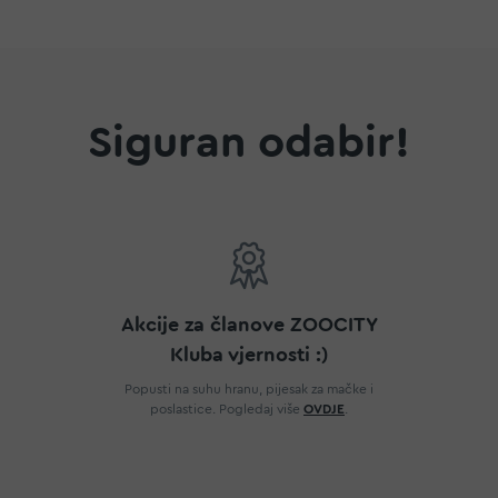
Siguran odabir!
Akcije za članove ZOOCITY
Kluba vjernosti :)
Popusti na suhu hranu, pijesak za mačke i
poslastice. Pogledaj više
OVDJE
.