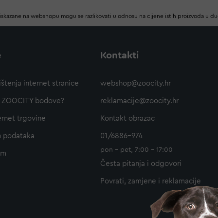
iskazane na webshopu mogu se razlikovati u odnosu na cijene istih proizvoda u d
e
Kontakti
ištenja internet stranice
webshop@zoocity.hr
ti ZOOCITY bodove?
reklamacije@zoocity.hr
ernet trgovine
Kontakt obrazac
h podataka
01/6886-974
pon - pet, 7:00 - 17:00
am
Česta pitanja i odgovori
Povrati, zamjene i reklamacije