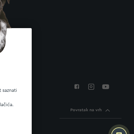
 saznati
lačića.
Povratak na vrh