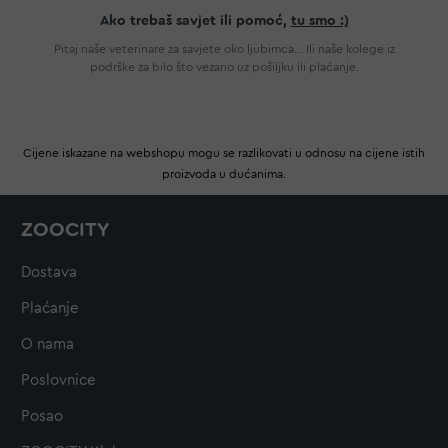
Ako trebaš savjet ili pomoć,
tu smo :)
Pitaj naše veterinare za savjete oko ljubimca... Ili naše kolege iz
podrške za bilo što vezano uz pošiljku ili plaćanje.
Cijene iskazane na webshopu mogu se razlikovati u odnosu na cijene istih
proizvoda u dućanima.
ZOOCITY
Dostava
Plaćanje
O nama
Poslovnice
Posao