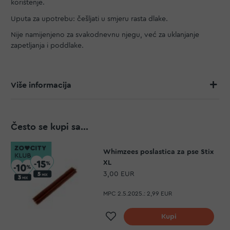
korištenje.
Uputa za upotrebu: češljati u smjeru rasta dlake.
Nije namijenjeno za svakodnevnu njegu, već za uklanjanje
zapetljanja i poddlake.
Više informacija
Često se kupi sa...
Whimzees poslastica za pse Stix
XL
3,00 EUR
MPC 2.5.2025.:
2,99 EUR
Dodaj na listu želja
Kupi