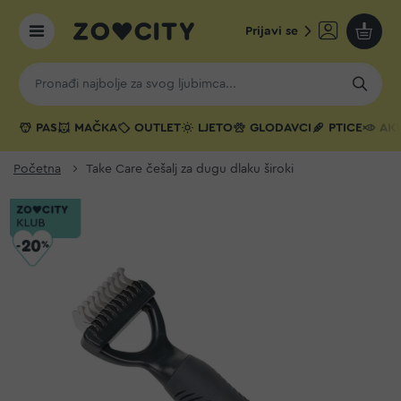
Prijavi se
Moja k
PAS
MAČKA
OUTLET
LJETO
GLODAVCI
PTICE
AKV
Početna
Take Care češalj za dugu dlaku široki