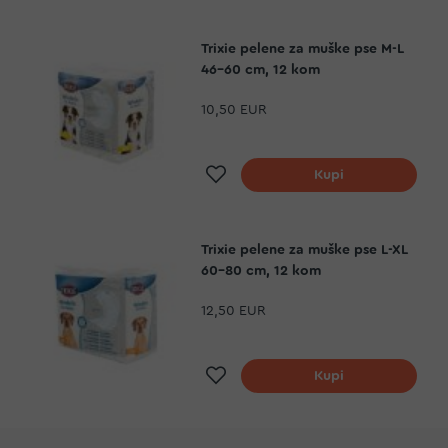
Trixie pelene za muške pse M-L
46-60 cm, 12 kom
10,50 EUR
Dodaj na listu želja
Kupi
Trixie pelene za muške pse L-XL
60-80 cm, 12 kom
12,50 EUR
Dodaj na listu želja
Kupi