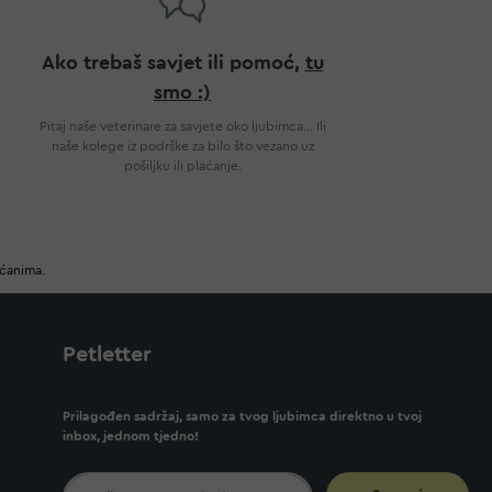
Ako trebaš savjet ili pomoć,
tu
smo :)
Pitaj naše veterinare za savjete oko ljubimca... Ili
naše kolege iz podrške za bilo što vezano uz
pošiljku ili plaćanje.
ućanima.
Petletter
Prilagođen sadržaj, samo za tvog ljubimca direktno u tvoj
inbox, jednom tjedno!