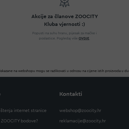
Akcije za članove ZOOCITY
Kluba vjernosti :)
Popusti na suhu hranu, pijesak za mačke i
poslastice. Pogledaj više
OVDJE
.
iskazane na webshopu mogu se razlikovati u odnosu na cijene istih proizvoda u d
e
Kontakti
ištenja internet stranice
webshop@zoocity.hr
ti ZOOCITY bodove?
reklamacije@zoocity.hr