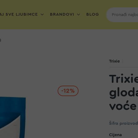
J SVE LJUBIMCE
BRANDOVI
BLOG
g
Trixie
Trixi
glod
-12%
voće
Šifra proizvo