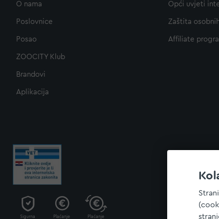
O nama
Opći uvjeti int
Poslovnice
Zaštita osobni
Posao
Affiliate progr
ZOOCITY Klub
Brandovi
Aplikacija
Kol
Stran
(cook
stran
Sigurna
Plaćanje
Plaćanje