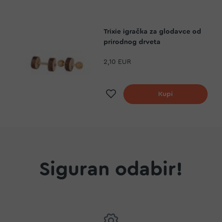
Trixie igračka za glodavce od
prirodnog drveta
2,10 EUR
a
Dodaj na listu želja
Kupi
Siguran odabir!