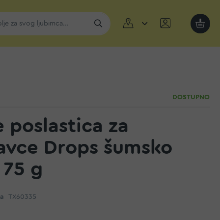
Moja k
DOSTUPNO
e poslastica za
avce Drops šumsko
 75 g
da
TX60335