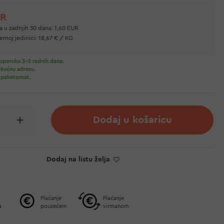
UR
a u zadnjih 30 dana:
1,60 EUR
rnoj jedinici:
18,67 € / KG
sporuka 3-5 radnih dana.
 kućnu adresu.
 paketomat.
Dodaj u košaricu
Dodaj na listu želja
Plaćanje
Plaćanje
a
pouzećem
virmanom