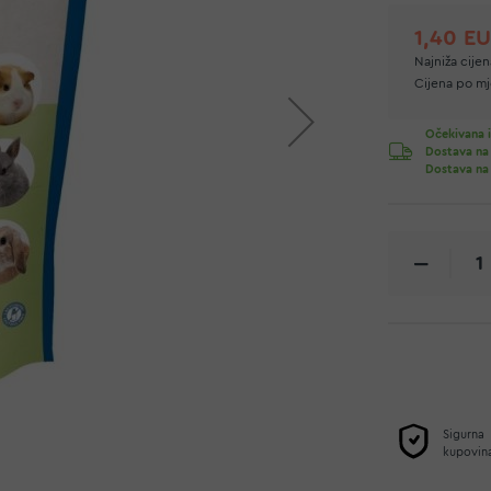
1,40 E
Najniža cijen
Cijena po mje
Očekivana i
Dostava na
Dostava na
Sigurna
kupovin