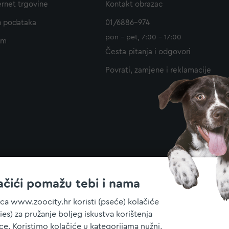
ernet trgovine
Kontakt obrazac
h podataka
01/6886-974
pon - pet, 7:00 - 17:00
am
Česta pitanja i odgovori
Povrati, zamjene i reklamacije
ačići pomažu tebi i nama
ica www.zoocity.hr koristi (pseće) kolačiće
ies) za pružanje boljeg iskustva korištenja
ice. Koristimo kolačiće u kategorijama nužni,