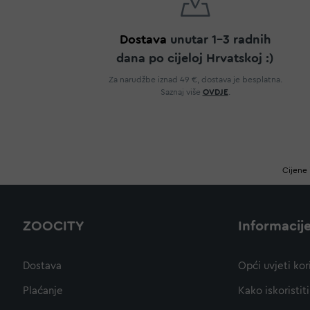
Dostava
unutar 1-3 radnih
dana po cijeloj Hrvatskoj :)
Za narudžbe iznad 49 €, dostava je besplatna.
Saznaj više
OVDJE
.
Cijene 
ZOOCITY
Informacij
Dostava
Opći uvjeti kor
Plaćanje
Kako iskoristi