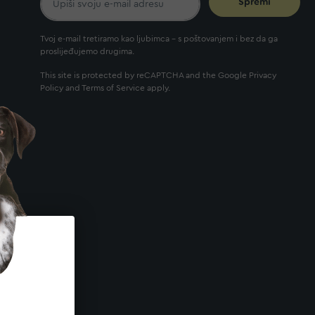
Spremi
Tvoj e-mail tretiramo kao ljubimca - s poštovanjem i bez da ga
proslijeđujemo drugima.
This site is protected by reCAPTCHA and the Google
Privacy
Policy
and
Terms of Service
apply.