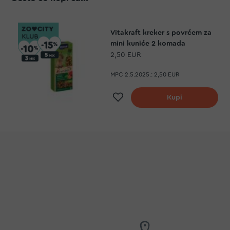
Vitakraft kreker s povrćem za
mini kuniće 2 komada
2,50 EUR
MPC 2.5.2025.:
2,50 EUR
Dodaj na listu želj
Kupi