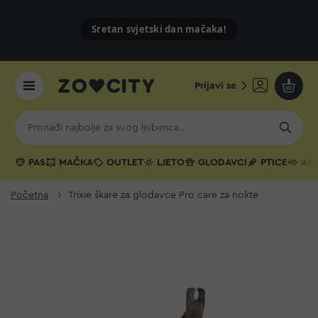
Sretan svjetski dan mačaka!
Prijavi se
Moja k
PAS
MAČKA
OUTLET
LJETO
GLODAVCI
PTICE
AKV
Početna
Trixie škare za glodavce Pro care za nokte