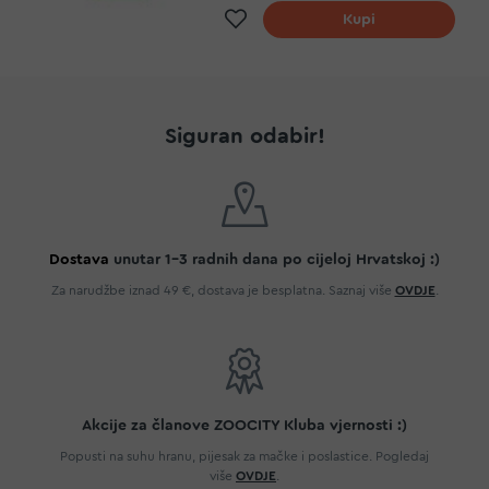
Dodaj na listu želja
Kupi
Siguran odabir!
Dostava
unutar 1-3 radnih dana po cijeloj Hrvatskoj :)
Za narudžbe iznad 49 €, dostava je besplatna. Saznaj više
OVDJE
.
Akcije za članove ZOOCITY Kluba vjernosti :)
Popusti na suhu hranu, pijesak za mačke i poslastice. Pogledaj
više
OVDJE
.