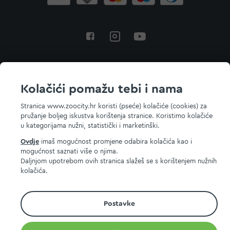
Povratak na vrh
Kolačići pomažu tebi i nama
Stranica www.zoocity.hr koristi (pseće) kolačiće (cookies) za
pružanje boljeg iskustva korištenja stranice. Koristimo kolačiće
© 2026 ZOOCITY. Sva prava zadržana.
u kategorijama nužni, statistički i marketinški.
Ovdje
imaš mogućnost promjene odabira kolačića kao i
mogućnost saznati više o njima.
Daljnjom upotrebom ovih stranica slažeš se s korištenjem nužnih
kolačića.
Postavke