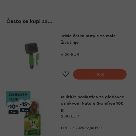
Često se kupi sa...
Trixie četka Instyle za male
životinje
4,20 EUR
Dodaj na listu želja
Kupi
MultiFit poslastica za glodavce
s mrkvom Nature Grainfree 100
g
2,80 EUR
MPC 2.5.2025.:
2,80 EUR