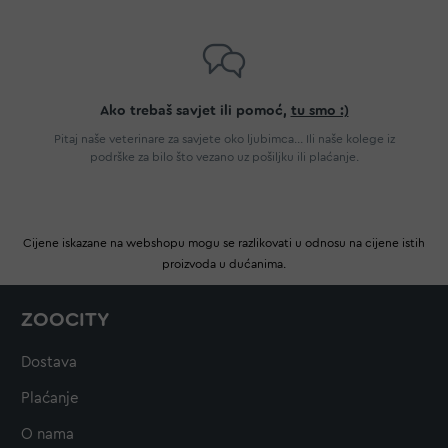
Ako trebaš savjet ili pomoć,
tu smo :)
Pitaj naše veterinare za savjete oko ljubimca... Ili naše kolege iz
podrške za bilo što vezano uz pošiljku ili plaćanje.
Cijene iskazane na webshopu mogu se razlikovati u odnosu na cijene istih
proizvoda u dućanima.
ZOOCITY
Dostava
Plaćanje
O nama