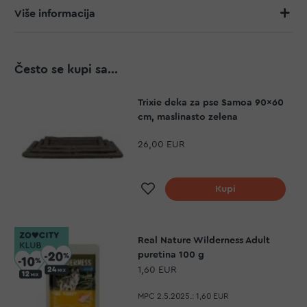
Više informacija
Često se kupi sa...
Trixie deka za pse Samoa 90x60
cm, maslinasto zelena
26,00 EUR
Dodaj na listu želja
Kupi
Real Nature Wilderness Adult
puretina 100 g
1,60 EUR
MPC 2.5.2025.:
1,60 EUR