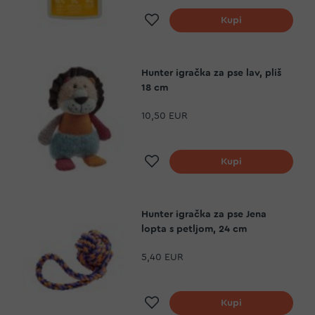
Dodaj na listu želja
Kupi
Hunter igračka za pse lav, pliš
18 cm
10,50 EUR
Dodaj na listu želja
Kupi
Hunter igračka za pse Jena
lopta s petljom, 24 cm
5,40 EUR
Dodaj na listu želja
Kupi