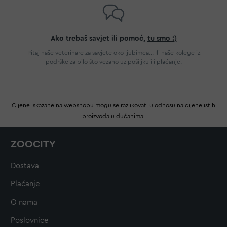
Ako trebaš savjet ili pomoć,
tu smo :)
Pitaj naše veterinare za savjete oko ljubimca... Ili naše kolege iz
podrške za bilo što vezano uz pošiljku ili plaćanje.
Cijene iskazane na webshopu mogu se razlikovati u odnosu na cijene istih
proizvoda u dućanima.
ZOOCITY
Dostava
Plaćanje
O nama
Poslovnice