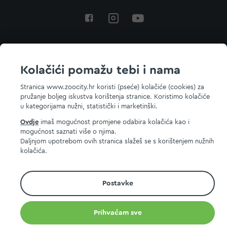
Povratak na vrh
Kolačići pomažu tebi i nama
Stranica www.zoocity.hr koristi (pseće) kolačiće (cookies) za
pružanje boljeg iskustva korištenja stranice. Koristimo kolačiće
© 2026 ZOOCITY. Sva prava zadržana.
u kategorijama nužni, statistički i marketinški.
Ovdje
imaš mogućnost promjene odabira kolačića kao i
mogućnost saznati više o njima.
Daljnjom upotrebom ovih stranica slažeš se s korištenjem nužnih
kolačića.
Postavke
Prihvaćam sve