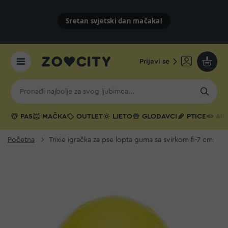
Sretan svjetski dan mačaka!
Prijavi se
Moja k
PAS
MAČKA
OUTLET
LJETO
GLODAVCI
PTICE
AKV
Početna
Trixie igračka za pse lopta guma sa svirkom fi-7 cm