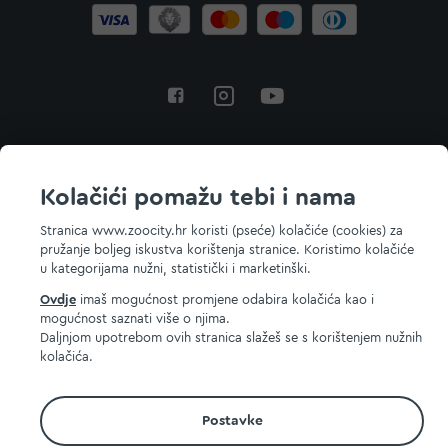
Povratak na vrh
Kolačići pomažu tebi i nama
Stranica www.zoocity.hr koristi (pseće) kolačiće (cookies) za
pružanje boljeg iskustva korištenja stranice. Koristimo kolačiće
© 2026 ZOOCITY. Sva prava zadržana.
u kategorijama nužni, statistički i marketinški.
Ovdje
imaš mogućnost promjene odabira kolačića kao i
mogućnost saznati više o njima.
Daljnjom upotrebom ovih stranica slažeš se s korištenjem nužnih
kolačića.
Postavke