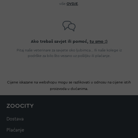
više
OVDJE
.
Ako trebaš savjet ili pomoć,
tu smo :)
Pitaj naše veterinare za savjete oko ljubimca... Ili naše kolege iz
podrške za bilo što vezano uz pošiljku ili plaćanje.
Cijene iskazane na webshopu mogu se razlikovati u odnosu na cijene istih
proizvoda u dućanima.
ZOOCITY
Dostava
Plaćanje