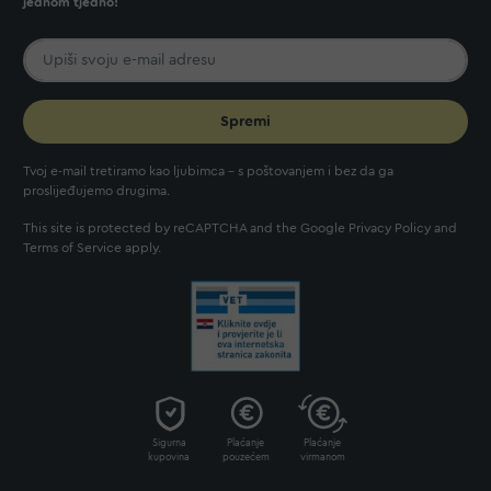
jednom tjedno!
Spremi
Tvoj e-mail tretiramo kao ljubimca - s poštovanjem i bez da ga
proslijeđujemo drugima.
This site is protected by reCAPTCHA and the Google
Privacy Policy
and
Terms of Service
apply.
Sigurna
Plaćanje
Plaćanje
kupovina
pouzećem
virmanom