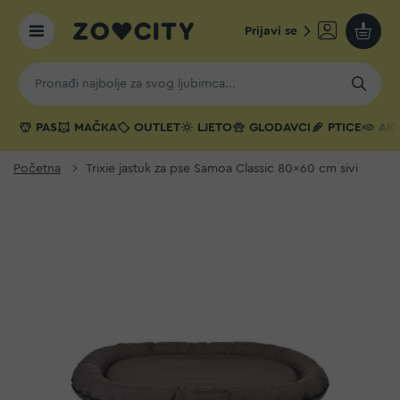
Prijavi se
Moja k
PAS
MAČKA
OUTLET
LJETO
GLODAVCI
PTICE
AKV
Početna
Trixie jastuk za pse Samoa Classic 80x60 cm sivi