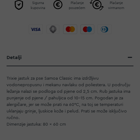
Sigurna
Plaćanje
Plaćanje
kupovina
pouzećem
virmanom
Detalji
Trixie jastuk za pse Samoa Classic ima izdržljivu
vodonepropusnu i mekanu navlaku od poliestera. U području
ležanja nalazi se podloga od pjene od 2,5 cm. Rub jastuka ima
punjenje od pjene / pahuljica od 10-15 cm. Pogodan je za
alergičare, jer se može prati na 60°C, na toj se temperaturi
uklanjaju grinje, ljuskice kože i pelud. Prati se može isključivo
ručno.
Dimenzije jastuka: 80 x 60 cm