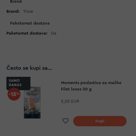
Brand
informacija
Trixie
Paketomat dostava
Da
Često se kupi sa...
Moments poslastica za mačke
Filet losos 30 g
2,20 EUR
Dodaj na listu želja
Kupi