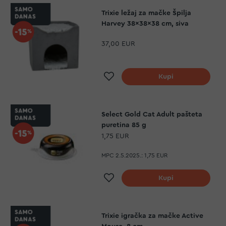
Trixie ležaj za mačke Špilja
Harvey 38x38x38 cm, siva
37,00 EUR
Dodaj na listu želja
Kupi
Select Gold Cat Adult pašteta
puretina 85 g
1,75 EUR
MPC 2.5.2025.:
1,75 EUR
Dodaj na listu želja
Kupi
Trixie igračka za mačke Active