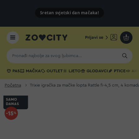
Sretan svjetski dan mačaka!
Prijavi se
Moja k
PAS
MAČKA
OUTLET
LJETO
GLODAVCI
PTICE
AKV
Početna
Trixie igračka za mačke lopta Rattle fi-4,5 cm, 4 komad