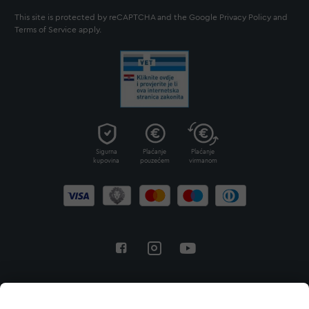
This site is protected by reCAPTCHA and the Google
Privacy Policy
and
Terms of Service
apply.
Sigurna
Plaćanje
Plaćanje
kupovina
pouzećem
virmanom
Povratak na vrh