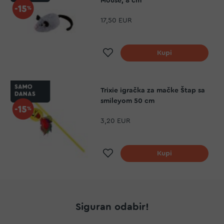
Mouse, 8 cm
17,50 EUR
Dodaj na listu želja
Kupi
Trixie igračka za mačke Štap sa
smileyom 50 cm
3,20 EUR
Dodaj na listu želja
Kupi
Siguran odabir!