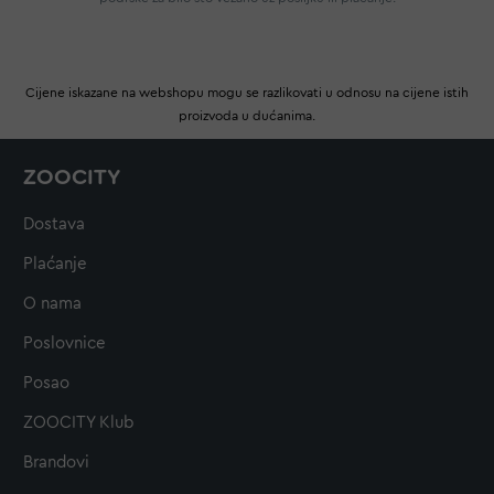
Cijene iskazane na webshopu mogu se razlikovati u odnosu na cijene istih
proizvoda u dućanima.
ZOOCITY
Dostava
Plaćanje
O nama
Poslovnice
Posao
ZOOCITY Klub
Brandovi