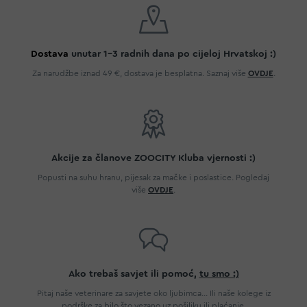
Dostava
unutar 1-3 radnih dana po cijeloj Hrvatskoj :)
Za narudžbe iznad 49 €, dostava je besplatna. Saznaj više
OVDJE
.
Akcije za članove ZOOCITY Kluba vjernosti :)
Popusti na suhu hranu, pijesak za mačke i poslastice. Pogledaj
više
OVDJE
.
Ako trebaš savjet ili pomoć,
tu smo :)
Pitaj naše veterinare za savjete oko ljubimca... Ili naše kolege iz
podrške za bilo što vezano uz pošiljku ili plaćanje.