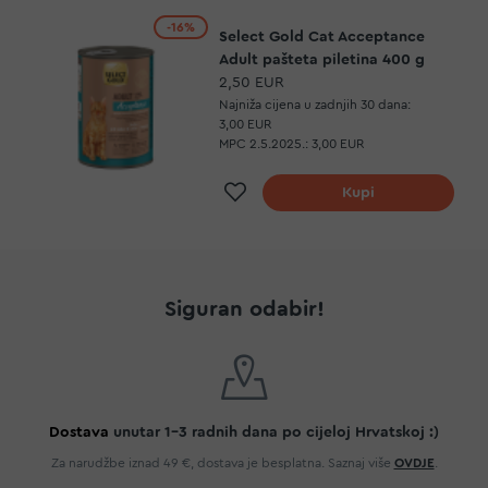
-16%
Select Gold Cat Acceptance
Adult pašteta piletina 400 g
2,50 EUR
Najniža cijena u zadnjih 30 dana:
3,00 EUR
MPC 2.5.2025.:
3,00 EUR
Dodaj na listu želja
Kupi
Siguran odabir!
Dostava
unutar 1-3 radnih dana po cijeloj Hrvatskoj :)
Za narudžbe iznad 49 €, dostava je besplatna. Saznaj više
OVDJE
.