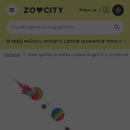
Prijavi se
Moja k
PAS
MAČKA
OUTLET
LJETO
GLODAVCI
PTICE
AKV
Početna
Trixie igračka za mačke Loptice duga fi-3,5 cm/80 cm