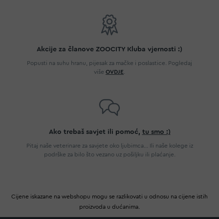
Akcije za članove ZOOCITY Kluba vjernosti :)
Popusti na suhu hranu, pijesak za mačke i poslastice. Pogledaj
više
OVDJE
.
Ako trebaš savjet ili pomoć,
tu smo :)
Pitaj naše veterinare za savjete oko ljubimca... Ili naše kolege iz
podrške za bilo što vezano uz pošiljku ili plaćanje.
Cijene iskazane na webshopu mogu se razlikovati u odnosu na cijene istih
proizvoda u dućanima.