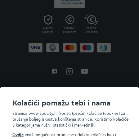
Sigurna
Plaćanje
Plaćanje
kupovina
pouzećem
virmanom
Povratak na vrh
Kolačići pomažu tebi i nama
Stranica www.zoocity.hr koristi (pseće) kolačiće (cookies) za
pružanje boljeg iskustva korištenja stranice. Koristimo kolačiće
© 2026 ZOOCITY. Sva prava zadržana.
u kategorijama nužni, statistički i marketinški.
Ovdje
imaš mogućnost promjene odabira kolačića kao i