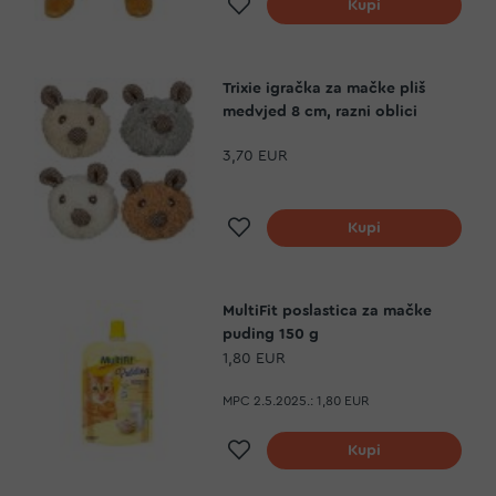
Dodaj na listu želja
Kupi
Trixie igračka za mačke pliš
medvjed 8 cm, razni oblici
3,70 EUR
Dodaj na listu želja
Kupi
MultiFit poslastica za mačke
puding 150 g
1,80 EUR
MPC 2.5.2025.:
1,80 EUR
Dodaj na listu želja
Kupi