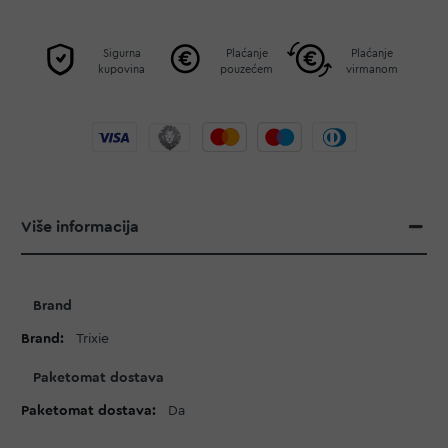
Sigurna
Plaćanje
Plaćanje
kupovina
pouzećem
virmanom
Više informacija
Više
Brand
informacija
Trixie
Paketomat dostava
Da