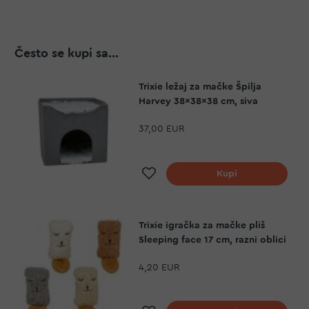
Često se kupi sa...
Trixie ležaj za mačke Špilja
Harvey 38x38x38 cm, siva
37,00 EUR
Dodaj na listu želja
Kupi
Trixie igračka za mačke pliš
Sleeping face 17 cm, razni oblici
4,20 EUR