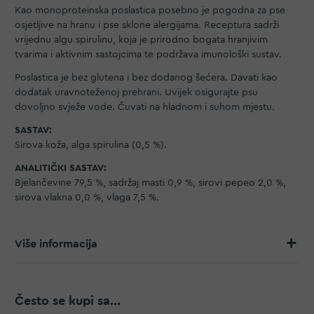
Kao monoproteinska poslastica posebno je pogodna za pse
osjetljive na hranu i pse sklone alergijama. Receptura sadrži
vrijednu algu spirulinu, koja je prirodno bogata hranjivim
tvarima i aktivnim sastojcima te podržava imunološki sustav.
Poslastica je bez glutena i bez dodanog šećera. Davati kao
dodatak uravnoteženoj prehrani. Uvijek osigurajte psu
dovoljno svježe vode. Čuvati na hladnom i suhom mjestu.
SASTAV:
Sirova koža, alga spirulina (0,5 %).
ANALITIČKI SASTAV:
Bjelančevine 79,5 %, sadržaj masti 0,9 %, sirovi pepeo 2,0 %,
sirova vlakna 0,0 %, vlaga 7,5 %.
Više informacija
Često se kupi sa...