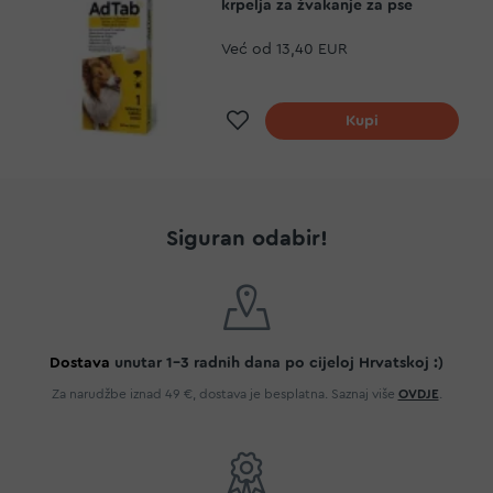
krpelja za žvakanje za pse
Već od
13,40 EUR
Dodaj na listu želja
Kupi
Siguran odabir!
Dostava
unutar 1-3 radnih dana po cijeloj Hrvatskoj :)
Za narudžbe iznad 49 €, dostava je besplatna. Saznaj više
OVDJE
.