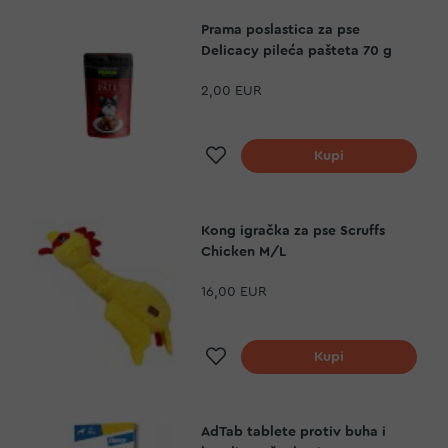
Prama poslastica za pse
Delicacy pileća pašteta 70 g
2,00 EUR
Dodaj na listu želja
Kupi
Kong igračka za pse Scruffs
Chicken M/L
16,00 EUR
Dodaj na listu želja
Kupi
AdTab tablete protiv buha i