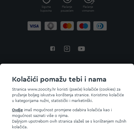
Sigurna
Plaćanje
Plaćanje
kupovina
pouzećem
virmanom
Povratak na vrh
Kolačići pomažu tebi i nama
Stranica www.zoocity.hr koristi (pseće) kolačiće (cookies) za
pružanje boljeg iskustva korištenja stranice. Koristimo kolačiće
© 2026 ZOOCITY. Sva prava zadržana.
u kategorijama nužni, statistički i marketinški.
Ovdje
imaš mogućnost promjene odabira kolačića kao i
mogućnost saznati više o njima.
Daljnjom upotrebom ovih stranica slažeš se s korištenjem nužnih
kolačića.