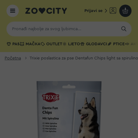
Prijavi se
Moja k
PAS
MAČKA
OUTLET
LJETO
GLODAVCI
PTICE
AKV
Početna
Trixie poslastica za pse Dentafun Chips light sa spiruli