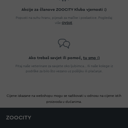
Akcije za članove ZOOCITY Kluba vjernosti :)
Popusti na suhu hranu, pijesak za mačke i poslastice. Pogledaj
više
OVDJE
.
Ako trebaš savjet ili pomoć,
tu smo :)
Pitaj naše veterinare za savjete oko ljubimca... Ili naše kolege iz
podrške za bilo što vezano uz pošiljku ili plaćanje.
Cijene iskazane na webshopu mogu se razlikovati u odnosu na cijene istih
proizvoda u dućanima.
ZOOCITY