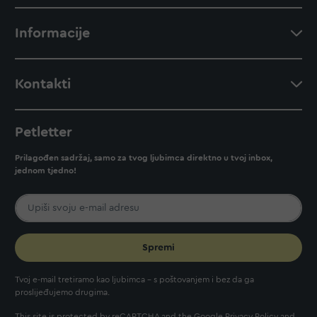
Informacije
Kontakti
Petletter
Prilagođen sadržaj, samo za tvog ljubimca direktno u tvoj inbox,
jednom tjedno!
Spremi
Tvoj e-mail tretiramo kao ljubimca - s poštovanjem i bez da ga
proslijeđujemo drugima.
This site is protected by reCAPTCHA and the Google
Privacy Policy
and