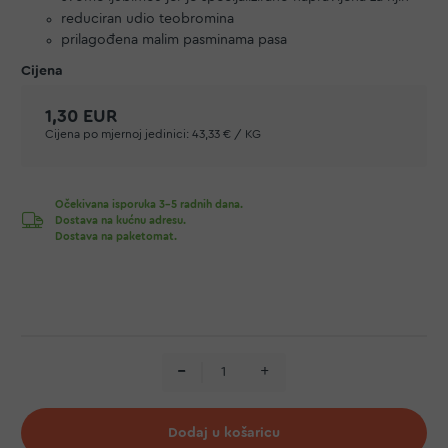
reduciran udio teobromina
prilagođena malim pasminama pasa
1,30 EUR
Cijena po mjernoj jedinici:
43,33 € / KG
Očekivana isporuka 3-5 radnih dana.
Dostava na kućnu adresu.
Dostava na paketomat.
Dodaj u košaricu