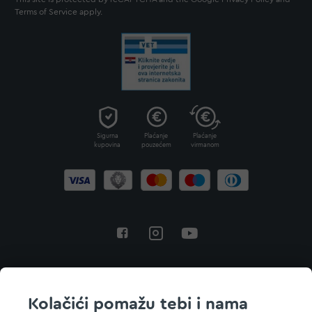
Terms of Service
apply.
Sigurna
Plaćanje
Plaćanje
kupovina
pouzećem
virmanom
Povratak na vrh
Kolačići pomažu tebi i nama