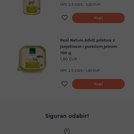
MPC 2.5.2025.:
3,20 EUR
Dodaj na listu želja
Kupi
Real Nature Adult piletina s
janjetinom i purećom jetrom
100 g
1,80 EUR
MPC 2.5.2025.:
1,80 EUR
Dodaj na listu želja
Kupi
Siguran odabir!