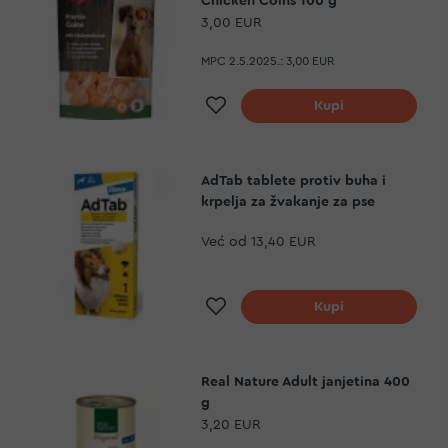
Chicken Coins 100 g
3,00 EUR
MPC 2.5.2025.:
3,00 EUR
Dodaj na listu želja
Kupi
AdTab tablete protiv buha i
krpelja za žvakanje za pse
Već od
13,40 EUR
Dodaj na listu želja
Kupi
Real Nature Adult janjetina 400
g
3,20 EUR