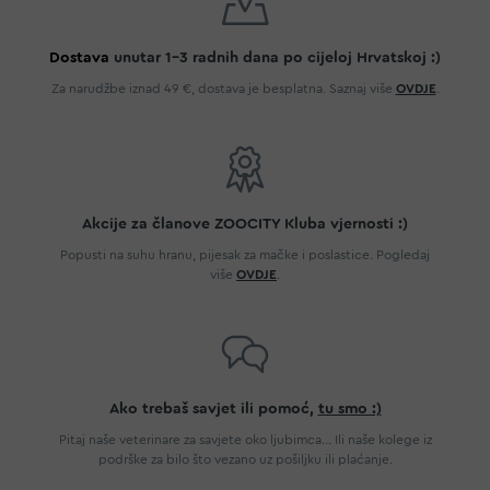
Dostava
unutar 1-3 radnih dana po cijeloj Hrvatskoj :)
Za narudžbe iznad 49 €, dostava je besplatna. Saznaj više
OVDJE
.
Akcije za članove ZOOCITY Kluba vjernosti :)
Popusti na suhu hranu, pijesak za mačke i poslastice. Pogledaj
više
OVDJE
.
Ako trebaš savjet ili pomoć,
tu smo :)
Pitaj naše veterinare za savjete oko ljubimca... Ili naše kolege iz
podrške za bilo što vezano uz pošiljku ili plaćanje.