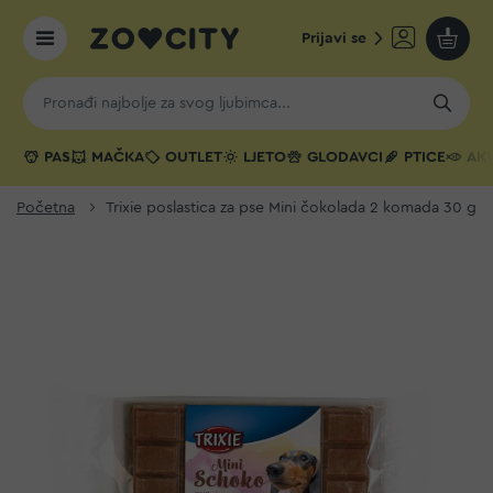
Prijavi se
Moja k
PAS
MAČKA
OUTLET
LJETO
GLODAVCI
PTICE
AKV
Početna
Trixie poslastica za pse Mini čokolada 2 komada 30 g