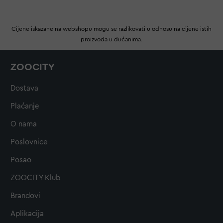
Cijene iskazane na webshopu mogu se razlikovati u odnosu na cijene istih
proizvoda u dućanima.
ZOOCITY
Dostava
Plaćanje
O nama
Poslovnice
Posao
ZOOCITY Klub
Brandovi
Aplikacija