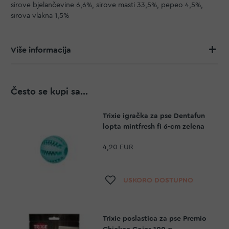
sirove bjelančevine 6,6%, sirove masti 33,5%, pepeo 4,5%,
sirova vlakna 1,5%
Više informacija
Često se kupi sa...
Trixie igračka za pse Dentafun
lopta mintfresh fi 6-cm zelena
4,20 EUR
Dodaj na listu želja
USKORO DOSTUPNO
Trixie poslastica za pse Premio