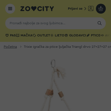
Prijavi se
Moja k
PAS
MAČKA
OUTLET
LJETO
GLODAVCI
PTICE
AKV
Početna
Trixie igračka za ptice ljuljačka Triangl drvo 27x27x27 