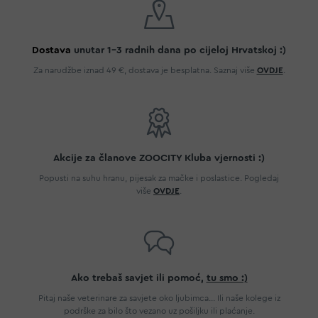
Dostava
unutar 1-3 radnih dana po cijeloj Hrvatskoj :)
Za narudžbe iznad 49 €, dostava je besplatna. Saznaj više
OVDJE
.
Akcije za članove ZOOCITY Kluba vjernosti :)
Popusti na suhu hranu, pijesak za mačke i poslastice. Pogledaj
više
OVDJE
.
Ako trebaš savjet ili pomoć,
tu smo :)
Pitaj naše veterinare za savjete oko ljubimca... Ili naše kolege iz
podrške za bilo što vezano uz pošiljku ili plaćanje.