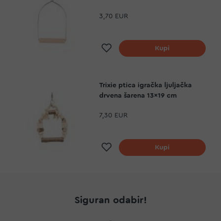
3,70 EUR
Dodaj na listu želja
Kupi
Trixie ptica igračka ljuljačka
drvena šarena 13x19 cm
7,30 EUR
Dodaj na listu želja
Kupi
Siguran odabir!