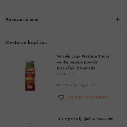
Povezani članci
Često se kupi sa...
Versele Laga Prestige Sticks
velike papige povrće i
maslačak, 2 komada
5,40 EUR
MPC 2.5.2025.:
5,30 EUR
Dodaj na listu želja
USKORO DOSTUPNO
Trixie ptica ljuljačka 15x27 cm