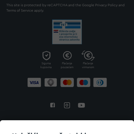
This site is protected by reCAPTCHA and the Google
Privacy Policy
and
Terms of Service
apply.
Sigurna
Plaćanje
Plaćanje
kupovina
pouzećem
virmanom
Povratak na vrh