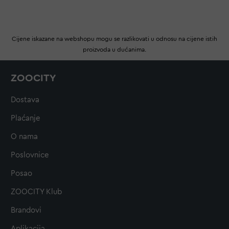
Cijene iskazane na webshopu mogu se razlikovati u odnosu na cijene istih
proizvoda u dućanima.
ZOOCITY
Dostava
Plaćanje
O nama
Poslovnice
Posao
ZOOCITY Klub
Brandovi
Aplikacija