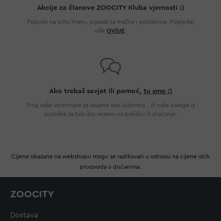
Akcije za članove ZOOCITY Kluba vjernosti :)
Popusti na suhu hranu, pijesak za mačke i poslastice. Pogledaj
više
OVDJE
.
Ako trebaš savjet ili pomoć,
tu smo :)
Pitaj naše veterinare za savjete oko ljubimca... Ili naše kolege iz
podrške za bilo što vezano uz pošiljku ili plaćanje.
Cijene iskazane na webshopu mogu se razlikovati u odnosu na cijene istih
proizvoda u dućanima.
ZOOCITY
Dostava