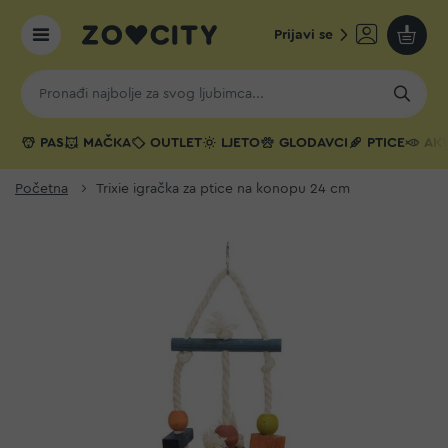
Prijavi se
Moja k
PAS
MAČKA
OUTLET
LJETO
GLODAVCI
PTICE
AKV
Početna
Trixie igračka za ptice na konopu 24 cm