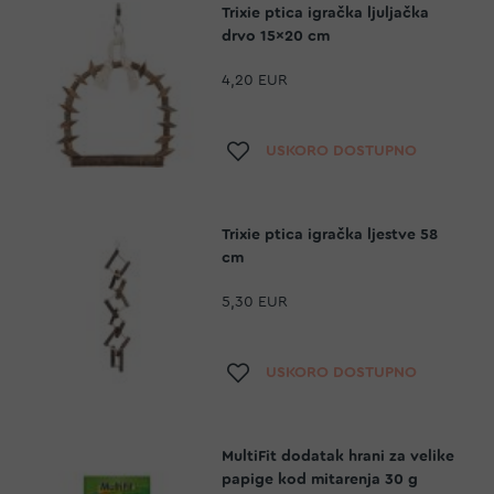
Trixie ptica igračka ljuljačka
drvo 15x20 cm
4,20 EUR
Dodaj na listu želja
USKORO DOSTUPNO
Trixie ptica igračka ljestve 58
cm
5,30 EUR
Dodaj na listu želja
USKORO DOSTUPNO
MultiFit dodatak hrani za velike
papige kod mitarenja 30 g