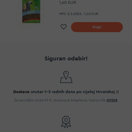
1,40 EUR
MPC 2.5.2025.:
1,40 EUR
Dodaj na listu želja
Kupi
Siguran odabir!
Dostava
unutar 1-3 radnih dana po cijeloj Hrvatskoj :)
Za narudžbe iznad 49 €, dostava je besplatna. Saznaj više
OVDJE
.