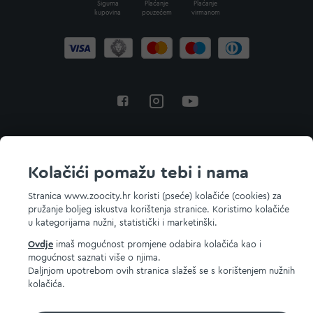
Sigurna
Plaćanje
Plaćanje
kupovina
pouzećem
virmanom
Povratak na vrh
Kolačići pomažu tebi i nama
Stranica www.zoocity.hr koristi (pseće) kolačiće (cookies) za
pružanje boljeg iskustva korištenja stranice. Koristimo kolačiće
© 2026 ZOOCITY. Sva prava zadržana.
u kategorijama nužni, statistički i marketinški.
Ovdje
imaš mogućnost promjene odabira kolačića kao i
mogućnost saznati više o njima.
Daljnjom upotrebom ovih stranica slažeš se s korištenjem nužnih
kolačića.