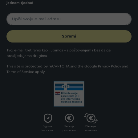
jednom tjedno!
Spremi
Tvoj e-mail tretiramo kao ljubimca - s poštovanjem i bez da ga
proslijeđujemo drugima.
This site is protected by reCAPTCHA and the Google
Privacy Policy
and
Terms of Service
apply.
Sigurna
Plaćanje
Plaćanje
kupovina
pouzećem
virmanom