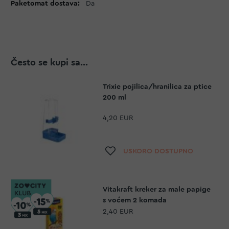
Da
Često se kupi sa...
Trixie pojilica/hranilica za ptice
200 ml
4,20 EUR
Dodaj na listu želja
USKORO DOSTUPNO
Vitakraft kreker za male papige
s voćem 2 komada
2,40 EUR