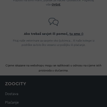
Popusti na suhu hranu, pijesak za mačke i poslastice. Pogledaj
više
OVDJE
.
Ako trebaš savjet ili pomoć,
tu smo :)
Pitaj naše veterinare za savjete oko ljubimca... Ili naše kolege iz
podrške za bilo što vezano uz pošiljku ili plaćanje.
Cijene iskazane na webshopu mogu se razlikovati u odnosu na cijene istih
proizvoda u dućanima.
ZOOCITY
Dostava
Plaćanje