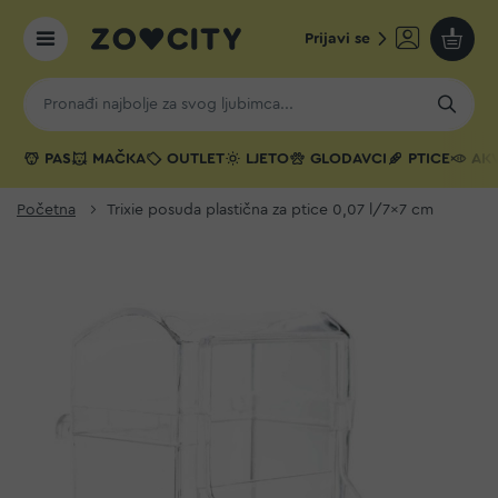
Prijavi se
Moja k
PAS
MAČKA
OUTLET
LJETO
GLODAVCI
PTICE
AKV
Početna
Trixie posuda plastična za ptice 0,07 l/7x7 cm