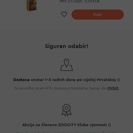
MPC 2.5.2025.:
2,40 EUR
Dodaj na listu želja
Kupi
Siguran odabir!
Dostava
unutar 1-3 radnih dana po cijeloj Hrvatskoj :)
Za narudžbe iznad 49 €, dostava je besplatna. Saznaj više
OVDJE
.
Akcije za članove ZOOCITY Kluba vjernosti :)