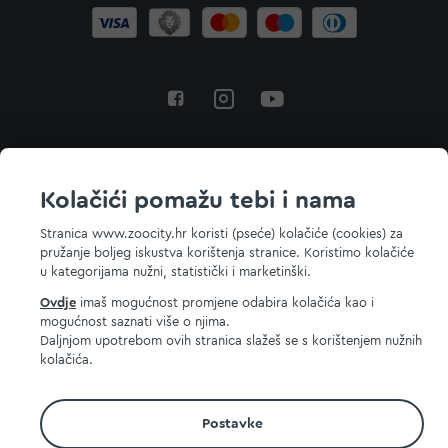
Povratak na vrh
Kolačići pomažu tebi i nama
Stranica www.zoocity.hr koristi (pseće) kolačiće (cookies) za
pružanje boljeg iskustva korištenja stranice. Koristimo kolačiće
© 2026 ZOOCITY. Sva prava zadržana.
u kategorijama nužni, statistički i marketinški.
Ovdje
imaš mogućnost promjene odabira kolačića kao i
mogućnost saznati više o njima.
Daljnjom upotrebom ovih stranica slažeš se s korištenjem nužnih
kolačića.
Postavke