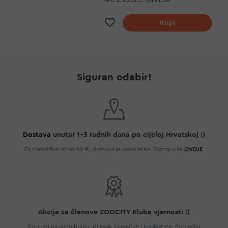
MPC 2.5.2025.:
3,45 EUR
Dodaj na listu želja
Kupi
Siguran odabir!
Dostava
unutar 1-3 radnih dana po cijeloj Hrvatskoj :)
Za narudžbe iznad 49 €, dostava je besplatna. Saznaj više
OVDJE
.
Akcije za članove ZOOCITY Kluba vjernosti :)
Popusti na suhu hranu, pijesak za mačke i poslastice. Pogledaj