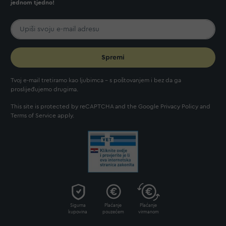
jednom tjedno!
Spremi
Tvoj e-mail tretiramo kao ljubimca - s poštovanjem i bez da ga
proslijeđujemo drugima.
This site is protected by reCAPTCHA and the Google
Privacy Policy
and
Terms of Service
apply.
Sigurna
Plaćanje
Plaćanje
kupovina
pouzećem
virmanom