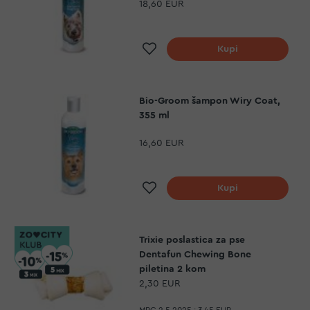
18,60 EUR
Dodaj na listu želja
Kupi
Bio-Groom šampon Wiry Coat,
355 ml
16,60 EUR
Dodaj na listu želja
Kupi
Trixie poslastica za pse
Dentafun Chewing Bone
piletina 2 kom
2,30 EUR