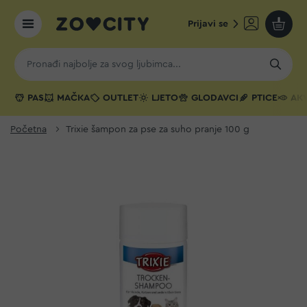
Prijavi se
Moja k
PAS
MAČKA
OUTLET
LJETO
GLODAVCI
PTICE
AKV
Početna
Trixie šampon za pse za suho pranje 100 g