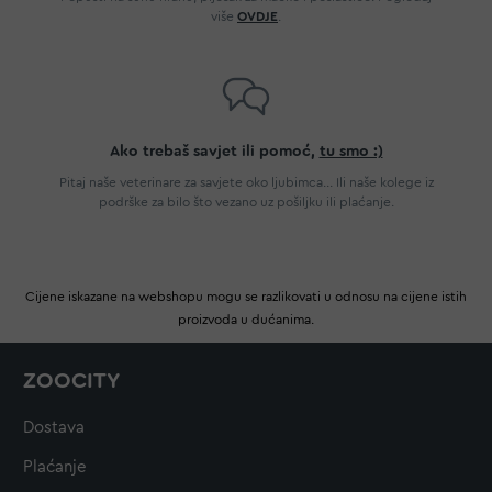
više
OVDJE
.
Ako trebaš savjet ili pomoć,
tu smo :)
Pitaj naše veterinare za savjete oko ljubimca... Ili naše kolege iz
podrške za bilo što vezano uz pošiljku ili plaćanje.
Cijene iskazane na webshopu mogu se razlikovati u odnosu na cijene istih
proizvoda u dućanima.
ZOOCITY
Dostava
Plaćanje