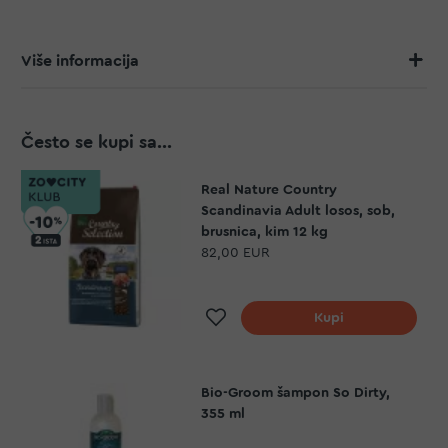
Više informacija
Često se kupi sa...
Real Nature Country
Scandinavia Adult losos, sob,
brusnica, kim 12 kg
82,00 EUR
Dodaj na listu želja
Kupi
Bio-Groom šampon So Dirty,
355 ml