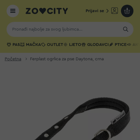
Prijavi se
Moja k
PAS
MAČKA
OUTLET
LJETO
GLODAVCI
PTICE
AKV
Početna
Ferplast ogrlica za pse Daytona, crna