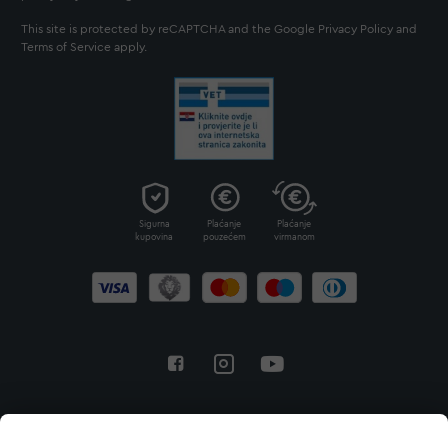
This site is protected by reCAPTCHA and the Google
Privacy Policy
and
Terms of Service
apply.
Sigurna
Plaćanje
Plaćanje
kupovina
pouzećem
virmanom
Povratak na vrh