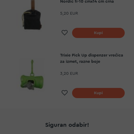
Nordic fi-10 cmx14 cm crna
5,20 EUR
Dodaj na listu želja
Kupi
Trixie Pick Up dispenzer vrećica
za izmet, razne boje
3,20 EUR
Dodaj na listu želja
Kupi
Siguran odabir!