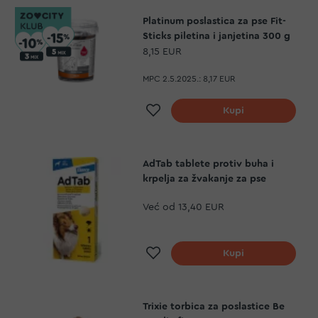
Platinum poslastica za pse Fit-
Sticks piletina i janjetina 300 g
8,15 EUR
MPC 2.5.2025.:
8,17 EUR
Dodaj na listu želja
Kupi
AdTab tablete protiv buha i
krpelja za žvakanje za pse
Već od
13,40 EUR
Dodaj na listu želja
Kupi
Trixie torbica za poslastice Be