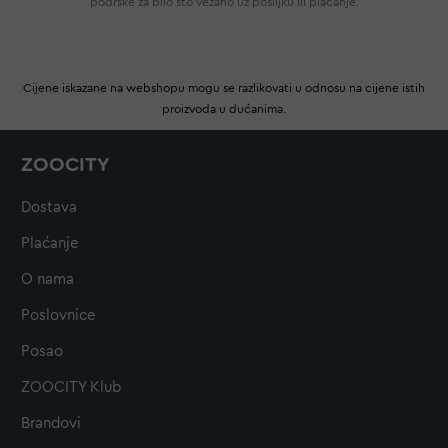
podrške za bilo što vezano uz pošiljku ili plaćanje.
Cijene iskazane na webshopu mogu se razlikovati u odnosu na cijene istih
proizvoda u dućanima.
ZOOCITY
Dostava
Plaćanje
O nama
Poslovnice
Posao
ZOOCITY Klub
Brandovi