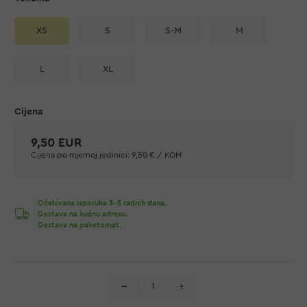
XS
S
S-M
M
L
XL
9,50 EUR
Cijena po mjernoj jedinici:
9,50 € / KOM
Očekivana isporuka 3-5 radnih dana.
Dostava na kućnu adresu.
Dostava na paketomat.