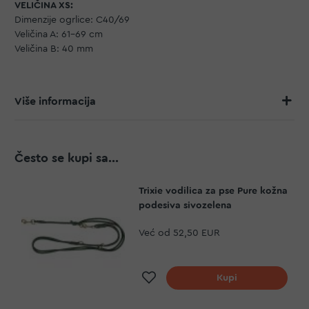
VELIČINA XS:
Dimenzije ogrlice: C40/69
Veličina A: 61-69 cm
Veličina B: 40 mm
Više informacija
Često se kupi sa...
Trixie vodilica za pse Pure kožna
podesiva sivozelena
Već od
52,50 EUR
Dodaj na listu želja
Kupi