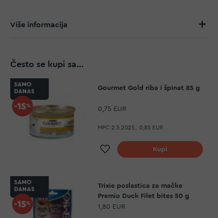
Više informacija
Često se kupi sa...
Gourmet Gold riba i špinat 85 g
0,75 EUR
MPC 2.5.2025.:
0,85 EUR
Dodaj na listu želja
Kupi
Trixie poslastica za mačke
Premio Duck Filet bites 50 g
1,80 EUR