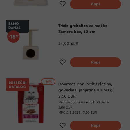
Dodaj na listu želja
Kupi
Trixie grebalica za mačke
Zamora bež, 60 cm
34,00 EUR
Dodaj na listu želja
Kupi
-16%
Gourmet Mon Petit teletina,
govedina, janjetina 6 x 50 g
2,50 EUR
Najniža cijena u zadnjih 30 dana:
3,00 EUR
MPC 2.5.2025.:
3,00 EUR
Dodaj na listu želja
Kupi