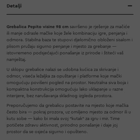
Detalji
Grebalica Pepito visine 98 cm
savršeno je rješenje za mačiće
ili manje odrasle mačke koje žele kombinaciju igre, penjanja i
odmora. Stabilna baza te stupovi djelomično obloženi sisalom i
plisom pružaju sigurno penjanje i mjesto za grebanje —
istovremeno podsjećajući ponašanje iz prirode i štiteći vaš
namještaj.
U sklopu grebalice nalazi se udobna kućica za skrivanje i
odmor, viseća ležaljka za opuštanje i platforme koje mački
omogućuju povišeni pogled na prostor. Neutralna siva boja i
kompaktna konstrukcija omogućuju lako uklapanje u razne
interijere, bez narušavanja skladnog izgleda prostora.
Preporučujemo da grebalicu postavite na mjesto koje mačka
često bira — pokraj prozora, uz omiljeno mjesto za odmor ili u
kutu sobe — kako bi imala svoj “kutak” za igru i mir. Time
potičete zdravu aktivnost, prirodno ponašanje i daje joj
prostor da se osjeća sigurno i opušteno.