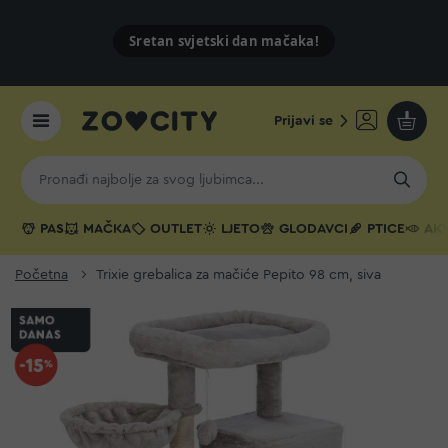
Sretan svjetski dan mačaka!
Prijavi se
Moja k
PAS
MAČKA
OUTLET
LJETO
GLODAVCI
PTICE
AKV
Početna
Trixie grebalica za mačiće Pepito 98 cm, siva