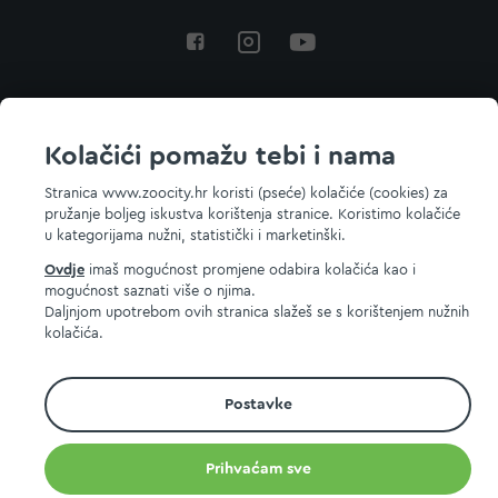
Povratak na vrh
Kolačići pomažu tebi i nama
Stranica www.zoocity.hr koristi (pseće) kolačiće (cookies) za
pružanje boljeg iskustva korištenja stranice. Koristimo kolačiće
© 2026 ZOOCITY. Sva prava zadržana.
u kategorijama nužni, statistički i marketinški.
Ovdje
imaš mogućnost promjene odabira kolačića kao i
mogućnost saznati više o njima.
Daljnjom upotrebom ovih stranica slažeš se s korištenjem nužnih
kolačića.
Postavke
Prihvaćam sve