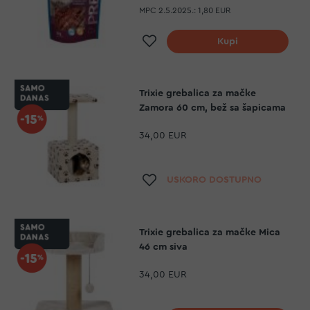
MPC 2.5.2025.:
1,80 EUR
Dodaj na listu želja
Kupi
Trixie grebalica za mačke
Zamora 60 cm, bež sa šapicama
34,00 EUR
Dodaj na listu želja
USKORO DOSTUPNO
Trixie grebalica za mačke Mica
46 cm siva
34,00 EUR