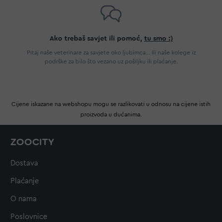
Ako trebaš savjet ili pomoć,
tu smo :)
Pitaj naše veterinare za savjete oko ljubimca... Ili naše kolege iz
podrške za bilo što vezano uz pošiljku ili plaćanje.
Cijene iskazane na webshopu mogu se razlikovati u odnosu na cijene istih
proizvoda u dućanima.
ZOOCITY
Dostava
Plaćanje
O nama
Poslovnice