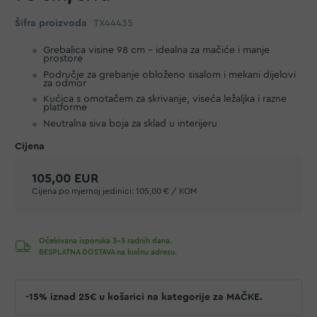
Šifra proizvoda
TX44435
Grebalica visine 98 cm – idealna za mačiće i manje
prostore
Područje za grebanje obloženo sisalom i mekani dijelovi
za odmor
Kućica s omotačem za skrivanje, viseća ležaljka i razne
platforme
Neutralna siva boja za sklad u interijeru
105,00 EUR
Cijena po mjernoj jedinici:
105,00 € / KOM
Očekivana isporuka 3-5 radnih dana.
BESPLATNA DOSTAVA na kućnu adresu.
-15% iznad 25€ u košarici na kategorije za MAČKE.