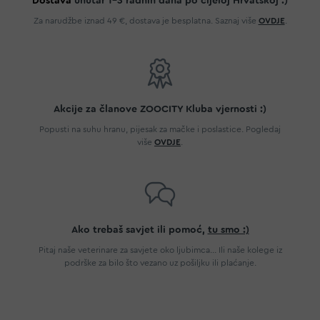
Dostava
unutar 1-3 radnih dana po cijeloj Hrvatskoj :)
Za narudžbe iznad 49 €, dostava je besplatna. Saznaj više
OVDJE
.
Akcije za članove ZOOCITY Kluba vjernosti :)
Popusti na suhu hranu, pijesak za mačke i poslastice. Pogledaj
više
OVDJE
.
Ako trebaš savjet ili pomoć,
tu smo :)
Pitaj naše veterinare za savjete oko ljubimca... Ili naše kolege iz
podrške za bilo što vezano uz pošiljku ili plaćanje.