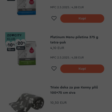
MPC 2.5.2025.:
4,08 EUR
Dodaj na listu želja
Kupi
Platinum Menu piletina 375 g
tetra-pak
4,10 EUR
MPC 2.5.2025.:
4,08 EUR
Dodaj na listu želja
Kupi
Trixie deka za pse Kenny pliš
100x75 cm siva
10,50 EUR