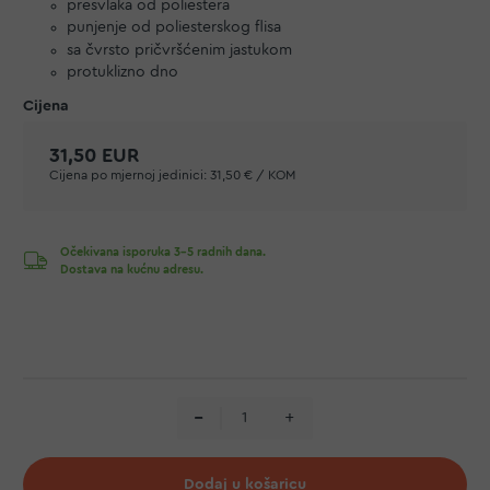
presvlaka od poliestera
punjenje od poliesterskog flisa
sa čvrsto pričvršćenim jastukom
protuklizno dno
31,50 EUR
Cijena po mjernoj jedinici:
31,50 € / KOM
Očekivana isporuka 3-5 radnih dana.
Dostava na kućnu adresu.
Dodaj u košaricu