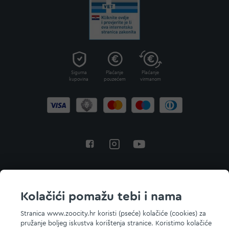
Sigurna
Plaćanje
Plaćanje
kupovina
pouzećem
virmanom
Povratak na vrh
Kolačići pomažu tebi i nama
Stranica www.zoocity.hr koristi (pseće) kolačiće (cookies) za
pružanje boljeg iskustva korištenja stranice. Koristimo kolačiće
© 2026 ZOOCITY. Sva prava zadržana.