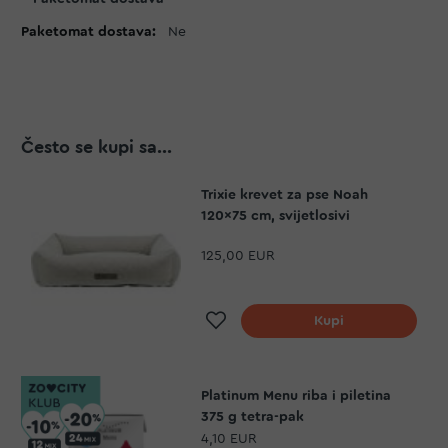
Ne
Često se kupi sa...
Trixie krevet za pse Noah
120x75 cm, svijetlosivi
125,00 EUR
Dodaj na listu želja
Kupi
Platinum Menu riba i piletina
375 g tetra-pak
4,10 EUR