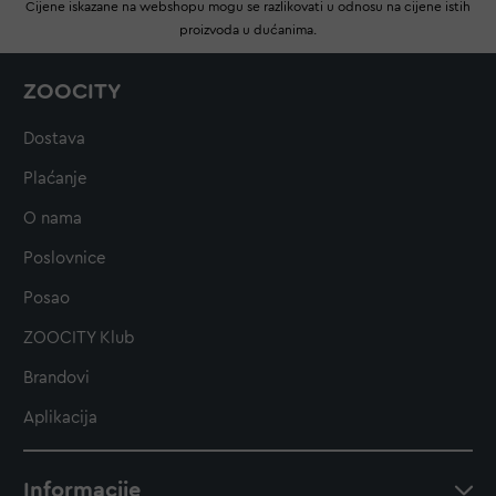
Cijene iskazane na webshopu mogu se razlikovati u odnosu na cijene istih
proizvoda u dućanima.
ZOOCITY
Dostava
Plaćanje
O nama
Poslovnice
Posao
ZOOCITY Klub
Brandovi
Aplikacija
Informacije