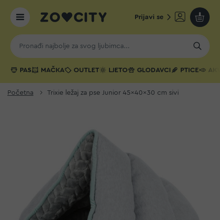
Prijavi se
Moja k
PAS
MAČKA
OUTLET
LJETO
GLODAVCI
PTICE
AKV
Početna
Trixie ležaj za pse Junior 45x40x30 cm sivi