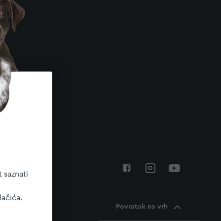
 saznati
lačića.
Povratak na vrh