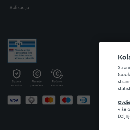
Aplikacija
Kol
Stran
(cook
stran
Sigurna
Plaćanje
Plaćanje
kupovina
pouzećem
virmanom
statis
Ovdj
više o
Daljn