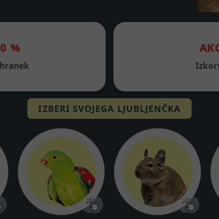
20 %
AKC
rihranek
Izkor
IZBERI SVOJEGA LJUBLJENČKA