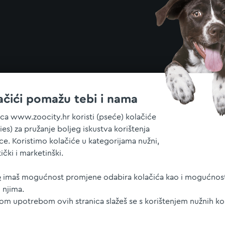
ačići pomažu tebi i nama
ica www.zoocity.hr koristi (pseće) kolačiće
ies) za pružanje boljeg iskustva korištenja
ice. Koristimo kolačiće u kategorijama nužni,
tički i marketinški.
e
imaš mogućnost promjene odabira kolačića kao i mogućnost
 njima.
jom upotrebom ovih stranica slažeš se s korištenjem nužnih ko