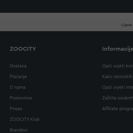
Cijene 
ZOOCITY
Informacij
Dostava
Opći uvjeti kor
Plaćanje
Kako iskoristi
O nama
Opći uvjeti int
Poslovnice
Zaštita osobni
Posao
Affiliate progr
ZOOCITY Klub
Brandovi