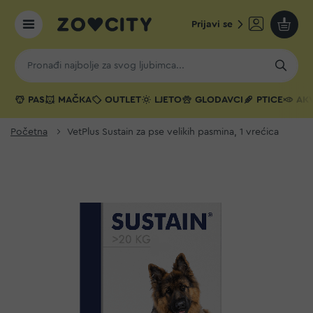
Prijavi se
Moja k
PAS
MAČKA
OUTLET
LJETO
GLODAVCI
PTICE
AKV
Početna
VetPlus Sustain za pse velikih pasmina, 1 vrećica