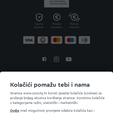
Sigurna
Plaćanje
Plaćanje
kupovina
pouzećem
virmanom
Povratak na vrh
Kolačići pomažu tebi i nama
Stranica www.zoocity.hr koristi (pseće) kolačiće (cookies) za
pružanje boljeg iskustva korištenja stranice. Koristimo kolačiće
© 2026 ZOOCITY. Sva prava zadržana.
u kategorijama nužni, statistički i marketinški.
Ovdje
imaš mogućnost promjene odabira kolačića kao i