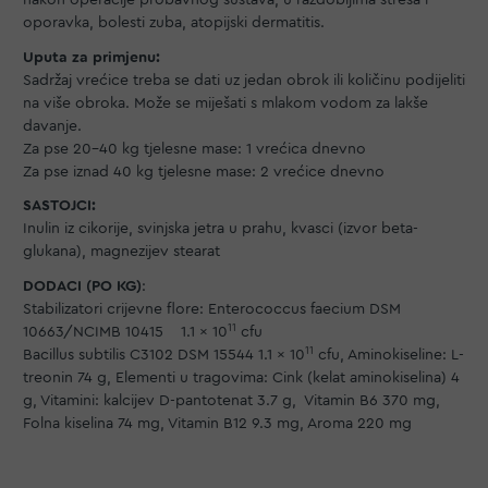
nakon operacije probavnog sustava, u razdobljima stresa i
oporavka, bolesti zuba, atopijski dermatitis.
Uputa za primjenu:
Sadržaj vrećice treba se dati uz jedan obrok ili količinu podijeliti
na više obroka. Može se miješati s mlakom vodom za lakše
davanje.
Za pse 20-40 kg tjelesne mase: 1 vrećica dnevno
Za pse iznad 40 kg tjelesne mase: 2 vrećice dnevno
SASTOJCI:
Inulin iz cikorije, svinjska jetra u prahu, kvasci (izvor beta-
glukana), magnezijev stearat
DODACI (PO KG)
:
Stabilizatori crijevne flore: Enterococcus faecium DSM
11
10663/NCIMB 10415 1.1 x 10
cfu
11
Bacillus subtilis C3102 DSM 15544 1.1 x 10
cfu, Aminokiseline: L-
treonin 74 g, Elementi u tragovima: Cink (kelat aminokiselina) 4
g, Vitamini: kalcijev D-pantotenat 3.7 g, Vitamin B6 370 mg,
Folna kiselina 74 mg, Vitamin B12 9.3 mg, Aroma 220 mg