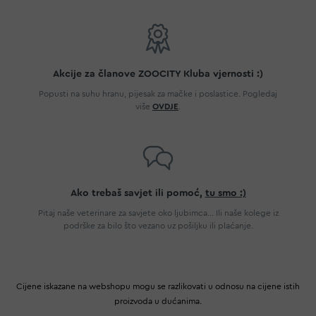
Akcije za članove ZOOCITY Kluba vjernosti :)
Popusti na suhu hranu, pijesak za mačke i poslastice. Pogledaj
više
OVDJE
.
Ako trebaš savjet ili pomoć,
tu smo :)
Pitaj naše veterinare za savjete oko ljubimca... Ili naše kolege iz
podrške za bilo što vezano uz pošiljku ili plaćanje.
Cijene iskazane na webshopu mogu se razlikovati u odnosu na cijene istih
proizvoda u dućanima.