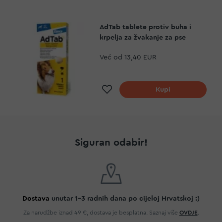
AdTab tablete protiv buha i
krpelja za žvakanje za pse
Već od
13,40 EUR
Dodaj na listu želja
Kupi
Siguran odabir!
Dostava
unutar 1-3 radnih dana po cijeloj Hrvatskoj :)
Za narudžbe iznad 49 €, dostava je besplatna. Saznaj više
OVDJE
.