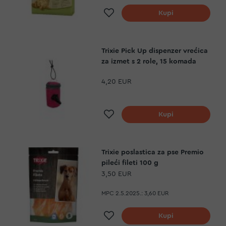
Dodaj na listu želja
Kupi
Trixie Pick Up dispenzer vrećica
za izmet s 2 role, 15 komada
4,20 EUR
Dodaj na listu želja
Kupi
Trixie poslastica za pse Premio
pileći fileti 100 g
3,50 EUR
MPC 2.5.2025.:
3,60 EUR
Dodaj na listu želja
Kupi